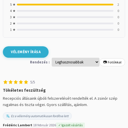
5 ★
2
4 ★
0
3 ★
0
2 ★
0
1 ★
0
VÉLEMÉNY ÍRÁSA
Rendezés :
📷 Fotókkal
5/5
Tökéletes feszültség
Recepciós állásaink újbóli felszerelését rendelték el. A zsinór szép
rugalmas és tiszta végei. Gyors szállítás, ajánlom.
Ez a vélemény automatikusan fordítva lett
Frédéric Lambert
·
18 február 2026
✓ Igazolt vásárlás