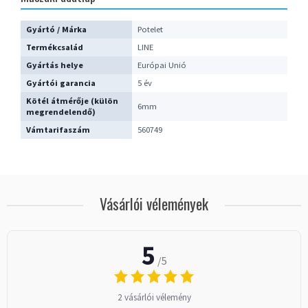
Gyártó / Márka
Potelet
Termékcsalád
LINE
Gyártás helye
Európai Unió
Gyártói garancia
5 év
Kötél átmérője (külön
6mm
megrendelendő)
Vámtarifaszám
560749
Vásárlói vélemények
5
/5
2 vásárlói vélemény