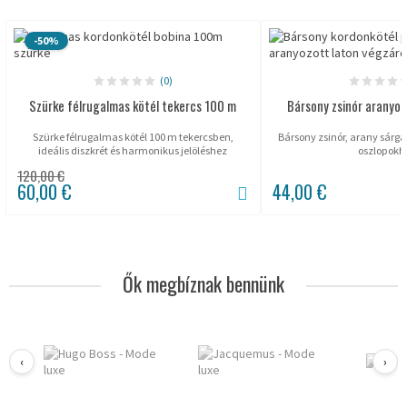
-50%
(0)
Szürke félrugalmas kötél tekercs 100 m
Bársony zsinór aranyoz
Szürke félrugalmas kötél 100 m tekercsben,
Bársony zsinór, arany sárga
ideális diszkrét és harmonikus jelöléshez
oszlopokh
professzionális környezetben.
120,00 €
60,00 €
44,00 €
Ők megbíznak bennünk
‹
›