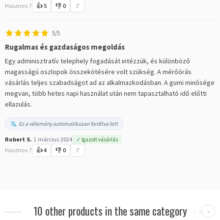
Hasznos ?
👍
5
👎
0
🚩
5/5
Rugalmas és gazdaságos megoldás
Egy adminisztratív telephely fogadását intézzük, és különböző
magasságú oszlopok összekötésére volt szükség. A mérőórás
vásárlás teljes szabadságot ad az alkalmazkodásban. A gumi minősége
megvan, több hetes napi használat után nem tapasztalható idő előtti
ellazulás.
Ez a vélemény automatikusan fordítva lett
Robert S.
·
1 március 2024
✓ Igazolt vásárlás
Hasznos ?
👍
4
👎
0
🚩
10 other products in the same category
‹
›