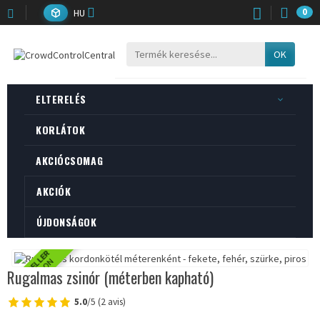
HU
0
OK
ELTERELÉS
KORLÁTOK
AKCIÓCSOMAG
AKCIÓK
ÚJDONSÁGOK
BESTSELLER
RAKTÁRON
Rugalmas zsinór (méterben kapható)
5.0
/5 (2 avis)