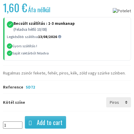
1,60 €
Áfa nélkül
Becsült szállítás :
1-3 munkanap
(Feladva hétfő 10/08)
Legkésőbb szállítva
13/08/2026
Gyors szállítás !
Saját raktárból feladva
Rugalmas zsinór fekete, fehér, piros, kék, zöld vagy szürke színben.
Reference
SD72
Kötél színe
Add to cart