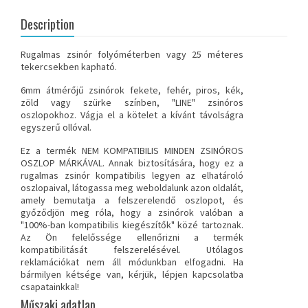
Description
Rugalmas zsinór folyóméterben vagy 25 méteres
tekercsekben kapható.
6mm átmérőjű zsinórok fekete, fehér, piros, kék,
zöld vagy szürke színben, "LINE" zsinóros
oszlopokhoz. Vágja el a kötelet a kívánt távolságra
egyszerű ollóval.
Ez a termék NEM KOMPATIBILIS MINDEN ZSINÓROS
OSZLOP MÁRKÁVAL
. Annak biztosítására, hogy ez a
rugalmas zsinór kompatibilis legyen az elhatároló
oszlopaival, látogassa meg weboldalunk azon oldalát,
amely bemutatja a felszerelendő oszlopot, és
győződjön meg róla, hogy a zsinórok valóban a
"100%-ban kompatibilis kiegészítők" közé tartoznak.
Az Ön felelőssége ellenőrizni a termék
kompatibilitását felszerelésével. Utólagos
reklamációkat nem áll módunkban elfogadni.
Ha
bármilyen kétsége van, kérjük, lépjen kapcsolatba
csapatainkkal
!
Műszaki adatlap