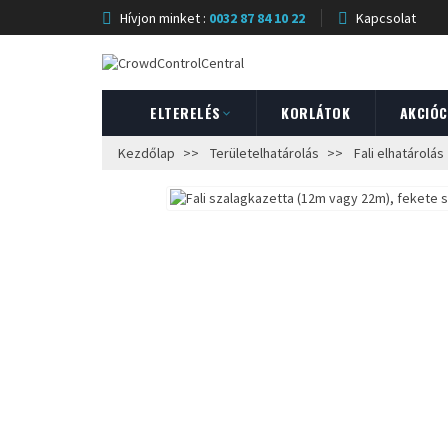
Hívjon minket :
0032 87 84 10 22
Kapcsolat
ELTERELÉS
KORLÁTOK
AKCIÓ
Kezdőlap
Területelhatárolás
Fali elhatárolás