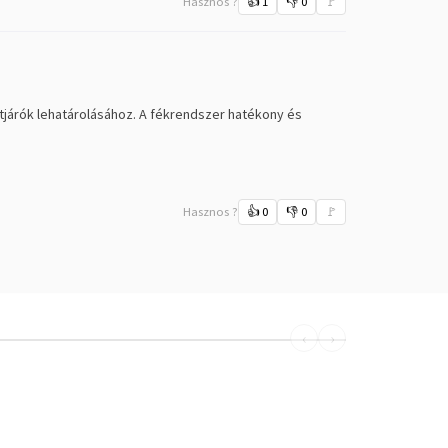
Hasznos ?
👍
1
👎
0
🚩
átjárók lehatárolásához. A fékrendszer hatékony és
Hasznos ?
👍
0
👎
0
🚩
‹
›