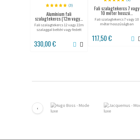
(3)
Fali szalagtekercs 7 vagy
10 méter hosszú...
Alumínium fali
szalagtekercs (12m vagy...
Fali szalagtekercs 7 vagy 10
méter hosszúságban
Fali szalagtekercs 12 vagy 22m
automatikus
szalaggal beltéri vagy fedett
szalagfelhúzással.
kültéri jelzéshez.
117,50 €
330,00 €
‹