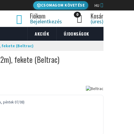
CSOMAGOM KÖVETÉSE
HU
Fiókom
Kosár
0
Bejelentkezés
(üres)
AKCIÓK
ÚJDONSÁGOK
 fekete (Beltrac)
2m), fekete (Beltrac)
a, péntek 07/08)