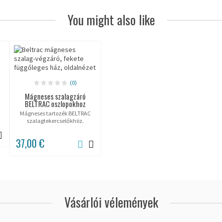
You might also like
(0)
Mágneses szalagzáró
BELTRAC oszlopokhoz
a
Mágneses tartozék BELTRAC
szalagtekercselőkhöz.
37,00 €
Vásárlói vélemények