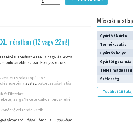
Műszaki adatla
Gyártó / Márka
 XXL méretben (12 vagy 22m!)
Termékcsalád
Gyártás helye
zzáférési zónákat ezzel a nagy és extra
Gyártói garancia
, repülőterekhez, ipari környezethez.
Teljes magasság
ökkentett szalagkopáshoz
Szélesség
gedés esetén a
szalag
ostorcsapás-hatás
További 10 tul
ík felületekre
fekete, sárga/fekete csíkos, piros/fehér
 vonóerővel rendelkezik.
egvásárolható (lásd lent a 100%-ban