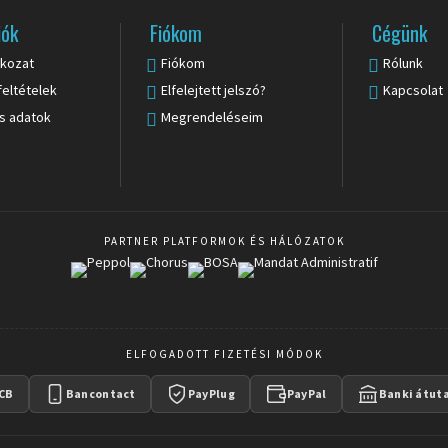
iók
Fiókom
Cégünk
tkozat
Fiókom
Rólunk
feltételek
Elfelejtett jelszó?
Kapcsolat
s adatok
Megrendeléseim
PARTNER PLATFORMOK ÉS HÁLÓZATOK
ELFOGADOTT FIZETÉSI MÓDOK
CB
Bancontact
PayPlug
PayPal
Banki átut