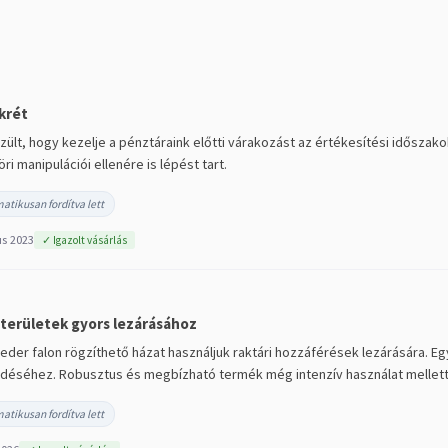
krét
zült, hogy kezelje a pénztáraink előtti várakozást az értékesítési idősza
i manipulációi ellenére is lépést tart.
atikusan fordítva lett
s 2023
✓ Igazolt vásárlás
területek gyors lezárásához
eder falon rögzíthető házat használjuk raktári hozzáférések lezárására. E
déséhez. Robusztus és megbízható termék még intenzív használat mellett 
atikusan fordítva lett