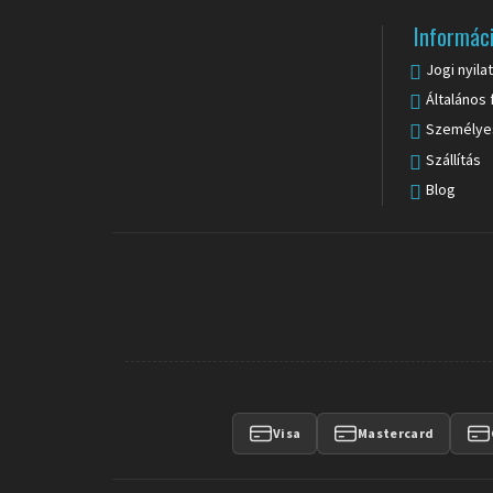
Informác
Jogi nyila
Általános 
Személye
Szállítás
Blog
Visa
Mastercard