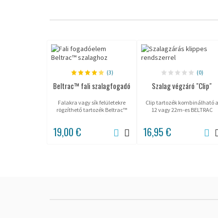
(3)
(0)
Beltrac™ fali szalagfogadó
Szalag végzáró "Clip"
Falakra vagy sík felületekre
Clip tartozék kombinálható 
rögzíthető tartozék Beltrac™
12 vagy 22m-es BELTRAC
szalag fogadásához.
szalag feltekercselőkkel.
19,00 €
16,95 €