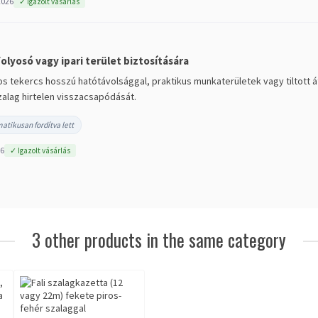
2026
✓ Igazolt vásárlás
olyosó vagy ipari terület biztosítására
gos tekercs hosszú hatótávolsággal, praktikus munkaterületek vagy tiltott 
alag hirtelen visszacsapódását.
atikusan fordítva lett
26
✓ Igazolt vásárlás
3 other products in the same category