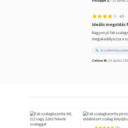
Philippe S.²
·
25 április 
4/5
Ideális megoldás f
Nagyon jó fali szala
megakadályozza a sz
Ez a vélemény autom
Celine M.
·
20 április 20
(1)