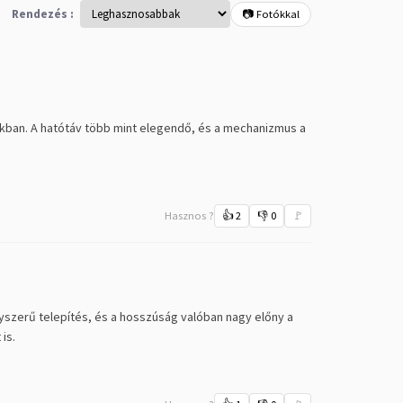
Rendezés :
📷 Fotókkal
kokban. A hatótáv több mint elegendő, és a mechanizmus a
Hasznos ?
👍
2
👎
0
🚩
gyszerű telepítés, és a hosszúság valóban nagy előny a
is.