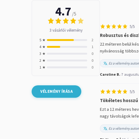
4.7
/5
5/5
3 vásárlói vélemény
Robusztus és disz
5 ★
2
22 méteren belül kés
4 ★
1
nyilvánosság többször
3 ★
0
2 ★
0
Ez a vélemény autom
1 ★
0
Caroline B.
·
7 augusztu
VÉLEMÉNY ÍRÁSA
5/5
Tökéletes hosszú 
Ezt a 12 méteres hev
nagy távolságok lefe
Ez a vélemény autom