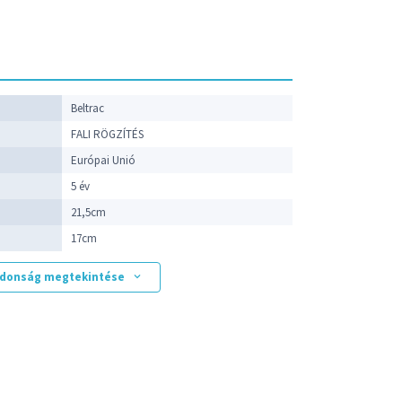
p
Beltrac
FALI RÖGZÍTÉS
Európai Unió
5 év
21,5cm
17cm
ajdonság megtekintése