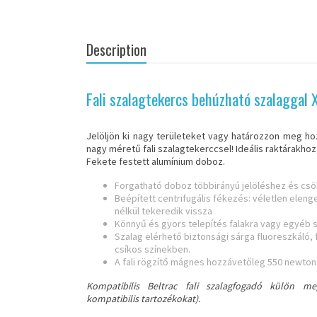
Description
Fali szalagtekercs behúzható szalaggal
Jelöljön ki nagy területeket vagy határozzon meg ho
nagy méretű fali szalagtekerccsel! Ideális raktárakhoz
Fekete festett alumínium doboz.
Forgatható doboz többirányú jelöléshez és cs
Beépített centrifugális fékezés: véletlen elen
nélkül tekeredik vissza
Könnyű és gyors telepítés falakra vagy egyéb s
Szalag elérhető biztonsági sárga fluoreszkáló, 
csíkos színekben.
A fali rögzítő mágnes hozzávetőleg 550 newton
Kompatibilis Beltrac fali szalagfogadó külön m
kompatibilis tartozékokat).