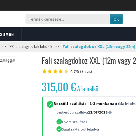
OK
CSOMAG
XXL szalagos fali kihúzó
Fali szalagdoboz XXL (12m vagy 22m),
Fali szalagdoboz XXL (12m vagy 2
4.7
/5 (3 avis)
315,00 €
Áfa nélkül
Becsült szállítás :
1-3 munkanap
(Ma feladv
Legkésőbb szállítva
12/08/2026
Gyors szállítás !
Saját raktárból feladva