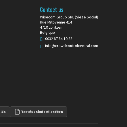
Contact us
Wisecom Group SRL (Siège Social)
Rue Mitoyenne 414
4710 Lontzen
Belgique
0032 87 84 10 22
info@crowdcontrolcentral.com
alás
Fizetés számla ellenében