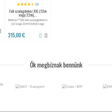
(3)
Fali szalagdoboz XXL (12m
vagy 22m),...
Beltrac™ XXL fali szalagtekercs
(12 vagy 22m!) belső vagy
külső használatra!
315,00 €
Ők megbíznak bennünk