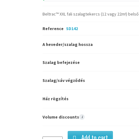
Beltrac™ XXL fali szalagtekercs (12 vagy 22m!) belső
Reference
SD142
A heveder/szalag hossza
Szalag befejezése
Szalag/sáv végződés
Ház rögzítés
Volume discounts
i
Add to cart