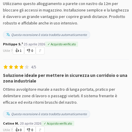
Utilizziamo questo alloggiamento a parete con nastro da 12m per
bloccare gli accessi in magazzino. Installazione semplice e la lunghezza
è davvero un grande vantaggio per coprire grandi distanze. Prodotto
robusto e affidabile anche in uso intensivo.
Questa recensione è stata tradotta automaticamente
Philippe S.²
·
25 aprile 2026
✓ Acquisto verificato
Utile ?
👍
1
👎
0
🚩
4/5
Soluzione ideale per mettere in sicurezza un corridoio o una
zona industriale
Ottimo avvolgitore murale a nastro di lunga portata, pratico per
delimitare zone di lavoro o passaggi vietati. Il sistema frenante è
efficace ed evita ritorni bruschi del nastro.
Questa recensione è stata tradotta automaticamente
Celine M.
·
20 aprile 2026
✓ Acquisto verificato
Utile ?
👍
0
👎
0
🚩