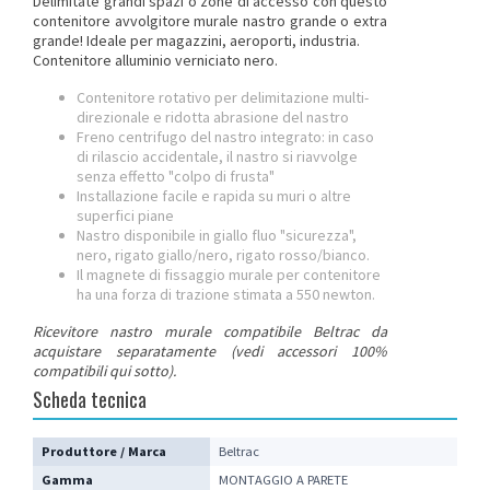
Delimitate grandi spazi o zone di accesso con questo
contenitore
avvolgitore
murale nastro grande o extra
grande! Ideale per magazzini, aeroporti, industria.
Contenitore alluminio verniciato nero.
Contenitore rotativo per delimitazione multi-
direzionale e ridotta abrasione del nastro
Freno centrifugo del nastro integrato: in caso
di rilascio accidentale, il nastro si riavvolge
senza effetto "colpo di frusta"
Installazione facile e rapida su muri o altre
superfici piane
Nastro disponibile in giallo fluo "sicurezza",
nero, rigato giallo/nero, rigato rosso/bianco.
Il magnete di fissaggio murale per contenitore
ha una forza di trazione stimata a 550 newton.
Ricevitore nastro murale compatibile Beltrac da
acquistare separatamente (vedi accessori 100%
compatibili qui sotto).
Scheda tecnica
Produttore / Marca
Beltrac
Gamma
MONTAGGIO A PARETE