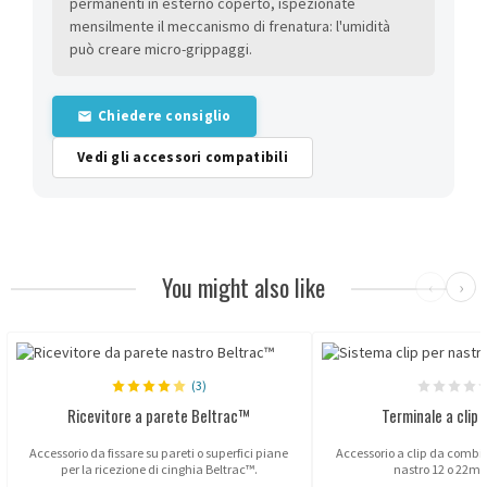
permanenti in esterno coperto, ispezionate
mensilmente il meccanismo di frenatura: l'umidità
può creare micro-grippaggi.
Chiedere consiglio
Vedi gli accessori compatibili
You might also like
‹
›
(3)
Ricevitore a parete Beltrac™
Terminale a clip 
Accessorio da fissare su pareti o superfici piane
Accessorio a clip da combin
per la ricezione di cinghia Beltrac™.
nastro 12 o 22m