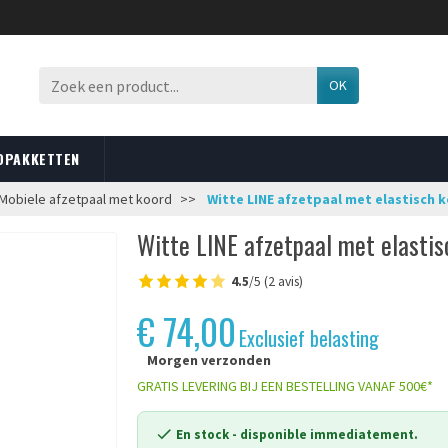
OK
OPAKKETTEN
Mobiele afzetpaal met koord
Witte LINE afzetpaal met elastisch 
Witte LINE afzetpaal met elasti
4.5
/5 (2 avis)
€ 74,00
Exclusief belasting
Morgen verzonden
GRATIS LEVERING BIJ EEN BESTELLING VANAF 500€*
En stock
- disponible immediatement.