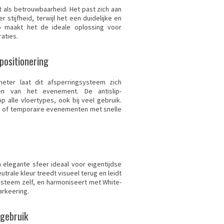
t als betrouwbaarheid. Het past zich aan
tijfheid, terwijl het een duidelijke en
p maakt het de ideale oplossing voor
aties.
positionering
ter laat dit afsperringsysteem zich
en van het evenement. De antislip-
 alle vloertypes, ook bij veel gebruik.
g of temporaire evenementen met snelle
 elegante sfeer ideaal voor eigentijdse
trale kleur treedt visueel terug en leidt
ysteem zelf, en harmoniseert met White-
arkeering.
gebruik