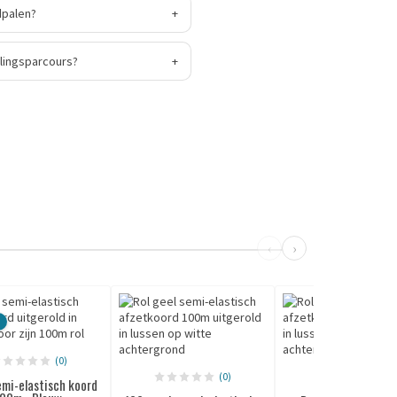
dpalen?
+
llingsparcours?
+
‹
›
(0)
(0)
(0)
emi-elastisch koord