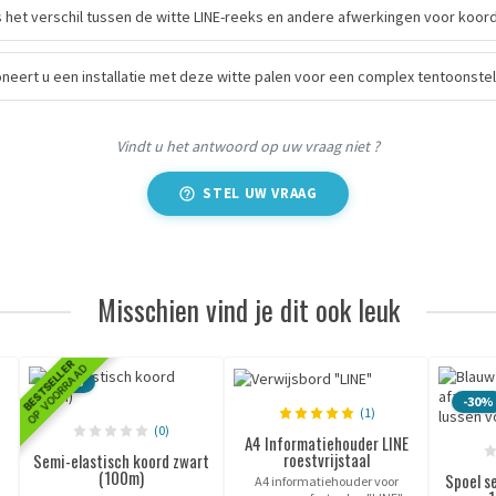
s het verschil tussen de witte LINE-reeks en andere afwerkingen voor koor
neert u een installatie met deze witte palen voor een complex tentoonste
Vindt u het antwoord op uw vraag niet ?
STEL UW VRAAG
Misschien vind je dit ook leuk
BESTSELLER
OP VOORRAAD
-50%
-30%
(1)
(0)
A4 Informatiehouder LINE
roestvrijstaal
Semi-elastisch koord zwart
(100m)
Spoel s
A4 informatiehouder voor