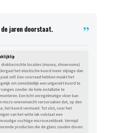
e de jaren doorstaat.
aktijktip
 drukbezochte locaties (musea, showrooms)
dergaat het elastische koord meer slijtage dan
 paal zelf. Een voorraad hebben maakt het
gelijk om onmiddellijk een uitgerekt koord te
rvangen zonder de hele installatie te
monteren. Een licht onregelmatige vloer kan
n micro-onevenwicht veroorzaken dat, op den
ur, het koord vermoeit. Tot slot, voor het
inigen van het witte lak volstaat een
nvoudige vochtige microvezeldoek. Vermijd
hurende producten die de glans zouden doven.