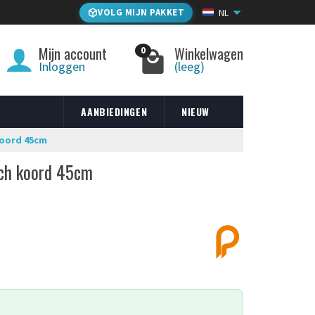
VOLG MIJN PAKKET
NL
Mijn account
Winkelwagen
0
Inloggen
(leeg)
AANBIEDINGEN
NIEUW
koord 45cm
sch koord 45cm