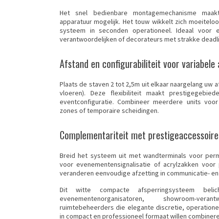
Het snel bedienbare montagemechanisme maakt i
apparatuur mogelijk. Het touw wikkelt zich moeitel
systeem in seconden operationeel. Ideaal voor 
verantwoordelijken of decorateurs met strakke deadl
Afstand en configurabiliteit voor variabel
Plaats de staven 2 tot 2,5m uit elkaar naargelang uw 
vloeren). Deze flexibiliteit maakt prestigegebi
eventconfiguratie. Combineer meerdere units voor 
zones of temporaire scheidingen.
Complementariteit met prestigeaccessoire
Breid het systeem uit met wandterminals voor per
voor evenementensignalisatie of acrylzakken voor
veranderen eenvoudige afzetting in communicatie- en
Dit witte compacte afsperringsysteem beli
evenementenorganisatoren, showroom-vera
ruimtebeheerders die elegante discretie, operationele
in compact en professioneel formaat willen combinere