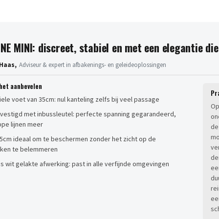
INE MINI: discreet, stabiel en met een elegantie di
Haas,
Adviseur & expert in afbakenings- en geleideoplossingen
het aanbevelen
Pr
iele voet van 35cm: nul kanteling zelfs bij veel passage
Op
vestigd met inbussleutel: perfecte spanning gegarandeerd,
on
ppe lijnen meer
de
mo
5cm ideaal om te beschermen zonder het zicht op de
ve
ken te belemmeren
de
 wit gelakte afwerking: past in alle verfijnde omgevingen
ee
du
re
ee
sc