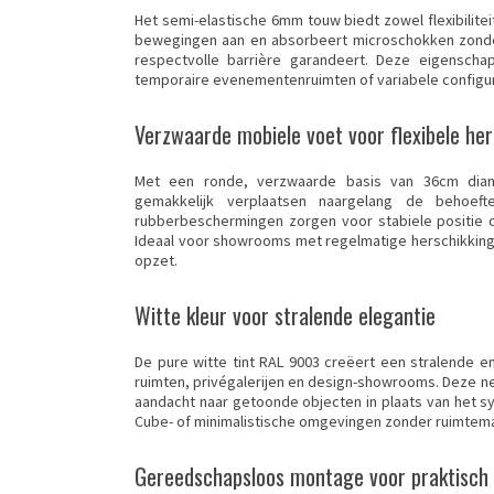
Het semi-elastische 6mm touw biedt zowel flexibilitei
bewegingen aan en absorbeert microschokken zonder s
respectvolle barrière garandeert. Deze eigenscha
temporaire evenementenruimten of variabele configur
Verzwaarde mobiele voet voor flexibele her
Met een ronde, verzwaarde basis van 36cm diame
gemakkelijk verplaatsen naargelang de behoeft
rubberbeschermingen zorgen voor stabiele positie op
Ideaal voor showrooms met regelmatige herschikkin
opzet.
Witte kleur voor stralende elegantie
De pure witte tint RAL 9003 creëert een stralende en
ruimten, privégalerijen en design-showrooms. Deze neu
aandacht naar getoonde objecten in plaats van het s
Cube- of minimalistische omgevingen zonder ruimtem
Gereedschapsloos montage voor praktisch 