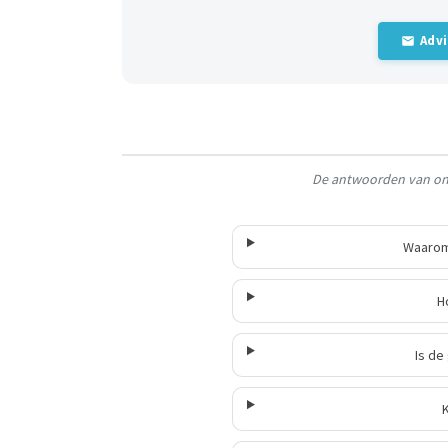
Adv
De antwoorden van onz
Waarom 
H
Is de