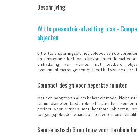
Beschrijving
Witte presentoir-afzetting luxe - Compa
objecten
Dit witte afsperringselemet voldoet aan de vereist
en temporaire tentoonstellingsruimten. Ideaal voo
omkadering van vitrines met kostbare objec
evenementenarrangementen biedt het visuele discretie
Compact design voor beperkte ruimten
Met een hoogte van 45cm belast dit model kleine ruim
25mm diameter biedt robuuste structuur zonder ma
perfect voor vitrines met kostbare objecten, pr
toegangsgebieden waar subtiliteit voor monumentalite
Semi-elastisch 6mm touw voor flexibele bev