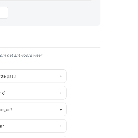
s
g om het antwoord weer
tte paal?
+
ing?
+
vingen?
+
en?
+