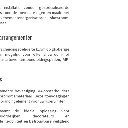
nstallatie zonder gespecialiseerde
oos rond de bovenste ogen en maakt het
evenementenorganisatoren, showroom-
ines.
e arrangementen
afscheidingsbehoefte (1,5m op glibberige
eden mogelijk voor elke showroom- of
intuïtieve tentoonsteldingspaden, VIP-
s
manente bevestiging, A4-posterhouders
 promotiemateriaal. Deze toevoegingen
 brandingelement voor uw luxeruimten.
chaamt de ideale oplossing voor
ntwoordelijken, decorateurs en
 flexibiliteit en betrouwbare veiligheid
n.