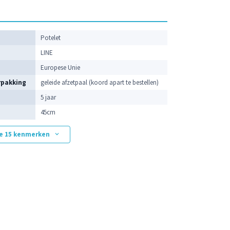
Potelet
LINE
Europese Unie
rpakking
geleide afzetpaal (koord apart te bestellen)
5 jaar
45cm
ge 15 kenmerken