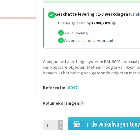
Geschatte levering :
1-3 werkdagen
(Vanda
Uiterlijk geleverd op
12/08/2026
Snelle levering !
Verzonden uit onze voorraad
Compact wit afzettingssysteem RAL 9003 speciaal 
van kostbare objecten. Met een hoogte van 45cm pa
benadrukt het belang van getoonde objecten met ee
Referentie
SD97
Volumekortingen
i
In de winkelwagen toe