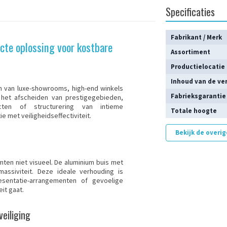
Specificaties
Fabrikant / Merk
cte oplossing voor kostbare
Assortiment
Productielocatie
Inhoud van de ve
en van luxe-showrooms, high-end winkels
Fabrieksgarantie
r het afscheiden van prestigegebieden,
ten of structurering van intieme
Totale hoogte
 met veiligheidseffectiviteit.
Bekijk de overi
ten niet visueel. De aluminium buis met
ssiviteit. Deze ideale verhouding is
esentatie-arrangementen of gevoelige
it gaat.
eiliging