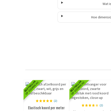
Wat i
Hoe dimensio
BESTSELLER
BESTSELLER
OP VOORRAAD
OP VOORRAAD
(2)
(2)
Elastisch koord per meter