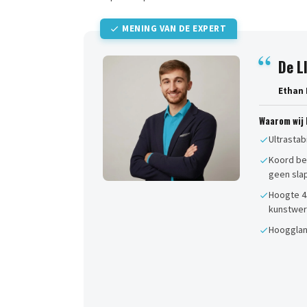
MENING VAN DE EXPERT
De L
Ethan 
Waarom wij 
Ultrastab
Koord be
geen sla
Hoogte 4
kunstwer
Hoogglans