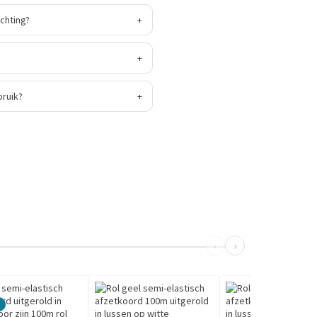
chting?
+
+
bruik?
+
‹
›