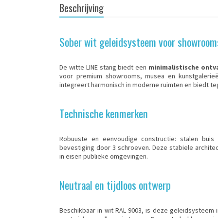
Beschrijving
Sober wit geleidsysteem voor showroom
De witte LINE stang biedt een
minimalistische ont
voor premium showrooms, musea en kunstgalerieë
integreert harmonisch in moderne ruimten en biedt teg
Technische kenmerken
Robuuste en eenvoudige constructie: stalen bui
bevestiging door 3 schroeven. Deze stabiele archit
in eisen publieke omgevingen.
Neutraal en tijdloos ontwerp
Beschikbaar in wit RAL 9003, is deze geleidsysteem i