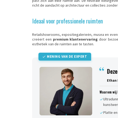
past zich aan elke ruimte aan. De neutrale kleurgevi
richt de aandacht op architectuur en collecties zonder 
Ideaal voor professionele ruimten
Retailshowrooms, expositiegalerieën, musea en even
creëert een
premium klantenervaring
door bezoek
esthetiek van de ruimten aan te tasten.
MENING VAN DE EXPERT
Deze
Ethan 
Waarom wij 
Ultradunn
kunstwer
Platte e