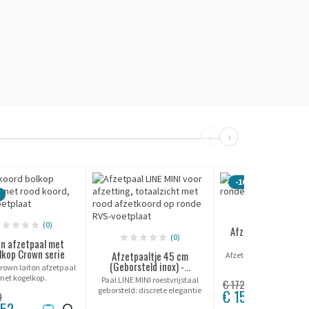
‹
›
-10%
(0)
(0)
Afzetpaal met koge
(0)
Crown (chroom..
on afzetpaal met
lkop Crown serie
Afzetpaaltje 45 cm
Afzetpaal met koord "C
(Geborsteld inox) -...
kogeltop (chroom
Crown laiton afzetpaal
spiegelfinish).
met kogelkop.
Paal LINE MINI roestvrijstaal
€ 172,80
geborsteld: discrete elegantie
€ 155,52
0
ter bescherming van uw