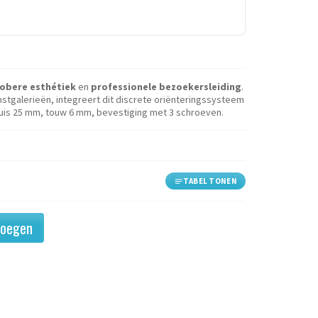
obere esthétiek
en
professionele bezoekersleiding
.
tgalerieën, integreert dit discrete oriënteringssysteem
 buis 25 mm, touw 6 mm, bevestiging met 3 schroeven.
TABEL TONEN
voegen