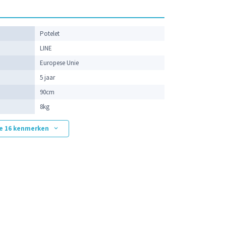
Potelet
LINE
Europese Unie
5 jaar
90cm
8kg
ge 16 kenmerken