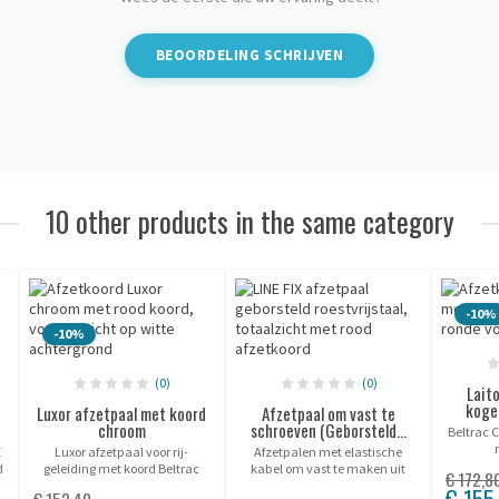
BEOORDELING SCHRIJVEN
10 other products in the same category
-10%
-10%
(0)
(0)
Lait
koge
Luxor afzetpaal met koord
Afzetpaal om vast te
chroom
schroeven (Geborsteld...
Beltrac 
E
Luxor afzetpaal voor rij-
Afzetpalen met elastische
d
geleiding met koord Beltrac
kabel om vast te maken uit
€ 172,8
chroom.
geborsteld roestvast staal.