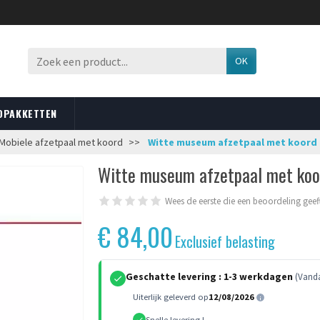
OK
OPAKKETTEN
Mobiele afzetpaal met koord
Witte museum afzetpaal met koord (
Witte museum afzetpaal met koor
Wees de eerste die een beoordeling geef
€ 84,00
Exclusief belasting
Geschatte levering :
1-3 werkdagen
(Vanda
Uiterlijk geleverd op
12/08/2026
Snelle levering !