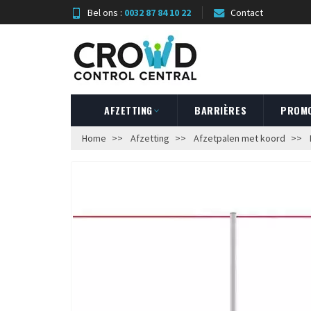
Bel ons :
0032 87 84 10 22
Contact
AFZETTING
BARRIÈRES
PROM
Home
Afzetting
Afzetpalen met koord