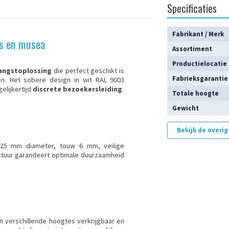
Specificaties
Fabrikant / Merk
s en musea
Assortiment
Productielocatie
vangstoplossing
die perfect geschikt is
Fabrieksgarantie
n. Het sobere design in wit RAL 9003
elijkertijd
discrete bezoekersleiding
.
Totale hoogte
Gewicht
Bekijk de overi
s 25 mm diameter, touw 6 mm, veilige
ectuur garandeert optimale duurzaamheid
n verschillende hoogtes verkrijgbaar en