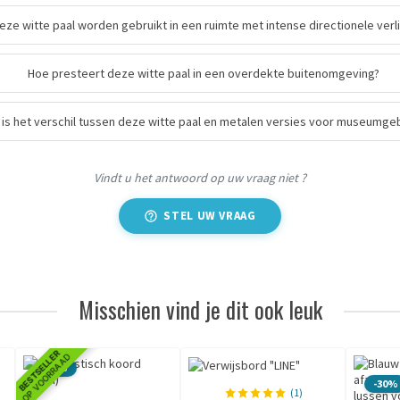
eze witte paal worden gebruikt in een ruimte met intense directionele verli
Hoe presteert deze witte paal in een overdekte buitenomgeving?
 is het verschil tussen deze witte paal en metalen versies voor museumge
Vindt u het antwoord op uw vraag niet ?
STEL UW VRAAG
Misschien vind je dit ook leuk
BESTSELLER
OP VOORRAAD
-50%
-30%
(1)