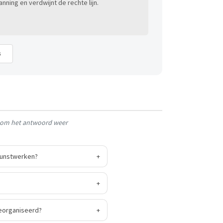
anning en verdwijnt de rechte lijn.
s
g om het antwoord weer
kunstwerken?
+
+
reorganiseerd?
+