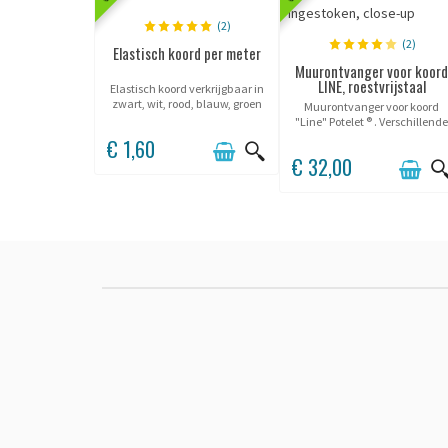
(2)
(2)
Elastisch koord per meter
Muurontvanger voor koor
LINE, roestvrijstaal
Elastisch koord verkrijgbaar in
zwart, wit, rood, blauw, groen
Muurontvanger voor koord
of grijs.
"Line" Potelet ® . Verschillend
kleuren.
€ 1,60
€ 32,00