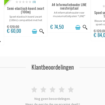
(0)
A4 Informatiehouder LINE
roestvrijstaal
Semi-elastisch koord zwart
(100m)
Spoel s
A4 informatiehouder voor
1
d
museumafzetpalen "LINE"
Spoel elastisch koord zwart
(paal apart te bestellen).
(100m) compatibel met het
Blauw se
Line Potelet® assortiment.
spoel v
€ 74,50
€ 120,00
profe
e
€ 60,00
€ 120,0
bestendi
€ 84,
aangepas
Klantbeoordelingen
Nog geen beoordelingen.
Wees de eerste die uw ervaring deelt !