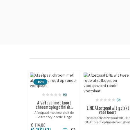
-10%
(0)
(0)
Afzetpaal met koord
chroom spiegelfinish...
LINE Afzetpaal wit gelakt
voor koord
Afzetpaal met koord uit de
Beltrac Style serie. Hoge
De dubbele afzetpaal wit LIN
kwaliteit, laagste prijs!
DUAL biedt optimale veilighei
€ 114,00
voor ontvangstgebieden in