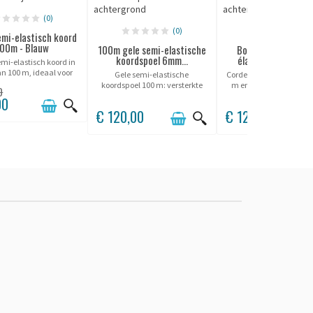
(0)
(0)
(0)
emi-elastisch koord
00m - Blauw
100m gele semi-elastische
Bobine de corde s
koordspoel 6mm...
élastique verte 10
mi-elastisch koord in
an 100 m, ideaal voor
Gele semi-elastische
Corde semi-élastique ve
ssionele afzetting:
koordspoel 100 m: versterkte
m en bobine, idéale po
0
g, flexibel en perfect
zichtbaarheid en uitstekende
balisage discret et dura
00
t aan zones met veel
weerstand voor markering en
environnement intérie
€ 120,00
€ 120,00
verkeer.
beveiliging van ruimtes.
extérieur.