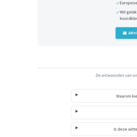
Europese
Wit gela
koordkle
Adv
De antwoorden van onz
Waarom kie
Is deze witt