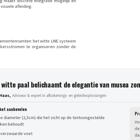
ng maakt discrete integratie mogelijk en
visuele afleiding.
ementenruimten: het witte LINE systeem
ersstromen te organiseren zonder de
 witte paal belichaamt de elegantie van musea zond
Haas,
Adviseur & expert in afbakenings- en geleideoplossingen
het aanbevelen
Pr
e diameter (2,5cm) die het zicht op de tentoongestelde
Vo
ken behoudt
de
n verzwaarde voet
da