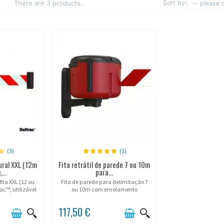
There are 3 products.
Sort by:
-- please 
(3)
(1)
ural XXL (12m
Fita retrátil de parede 7 ou 10m
...
para...
ita XXL (12 ou
Fita de parede para delimitação 7
c™, utilizável
ou 10m com enrolamento
exterior!
automático.
117,50 €