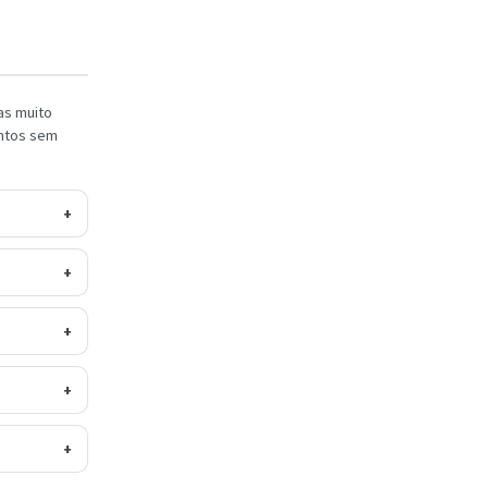
as muito
entos sem
+
+
+
+
+