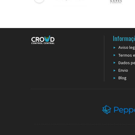
múltiplos
Instalação simplificada
: fixação mural única elimina
Ganho de espaço no chão
: libertação total da superfí
pedonais densos
Versatilidade interior/exterior
: conceção robusta ad
Reenrolamento automático
: mecanismo de mola gara
Informaç
Critérios de seleção para ambientes profissionais
Aviso leg
A escolha de um
enrolador de fita XXL
depende de vário
Termos e
de apoio intermédio: as versões de muito grande extens
Dados pe
suficientes para a maioria das aplicações terciárias. O mat
Envio
para ambientes húmidos ou exteriores, enquanto os acab
compatibilidade com
recetores murais para corda
permite 
Blog
da própria fita deve ser avaliada segundo a intensidade d
suportar tensões repetidas sem deformação.