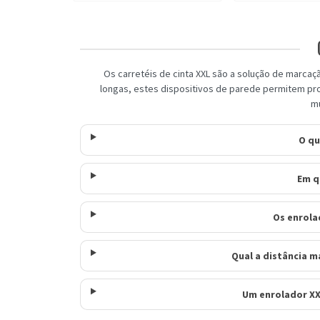
Os carretéis de cinta XXL são a solução de marca
longas, estes dispositivos de parede permitem pr
mu
O qu
Em q
Os enrola
Qual a distância 
Um enrolador XX