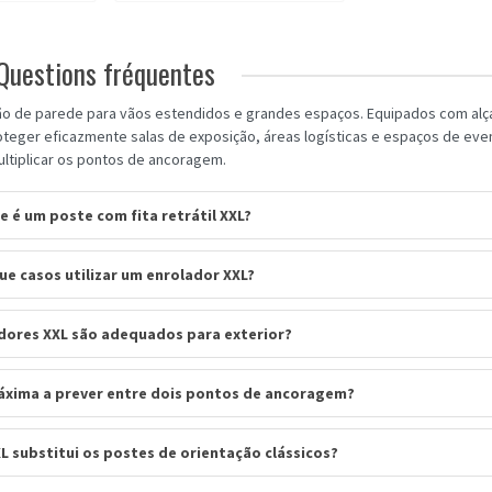
Questions fréquentes
ção de parede para vãos estendidos e grandes espaços. Equipados com alç
oteger eficazmente salas de exposição, áreas logísticas e espaços de ev
ltiplicar os pontos de ancoragem.
e é um poste com fita retrátil XXL?
ue casos utilizar um enrolador XXL?
dores XXL são adequados para exterior?
máxima a prever entre dois pontos de ancoragem?
L substitui os postes de orientação clássicos?