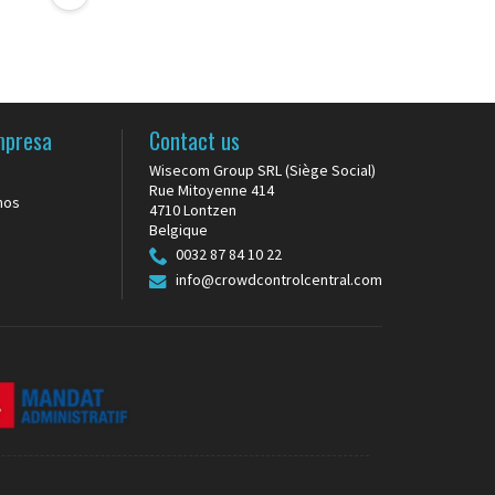
uxos
mpresa
Contact us
Wisecom Group SRL (Siège Social)
Rue Mitoyenne 414
sem ponto
nos
4710 Lontzen
são
Belgique
orrosão
0032 87 84 10 22
âneos. A
info@crowdcontrolcentral.com
resistência
s de