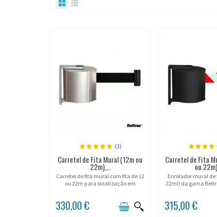
(3)
Carretel de Fita Mural (12m ou
Carretel de Fita M
22m),...
ou 22m),
Carretel de fita mural com fita de 12
Enrolador mural de f
ou 22m para sinalização em
22m!) da gama Beltra
interior ou exterior.
em interior ou 
330,00 €
315,00 €