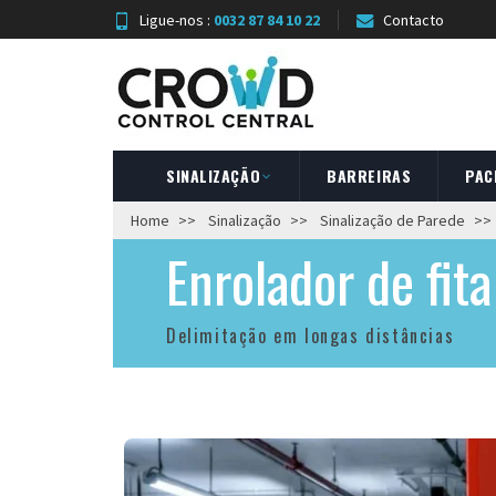
Ligue-nos :
0032 87 84 10 22
Contacto
SINALIZAÇÃO
BARREIRAS
PAC
Home
Sinalização
Sinalização de Parede
Enrolador de fit
Delimitação em longas distâncias