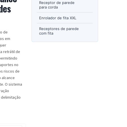
Receptor de parede
des
para corda
Enrolador de fita XXL
Receptores de parede
ão de
com fita
xos em
quer
a retrátil de
permitindo
suportes no
os riscos de
o alcance
te. O sistema
ração
 delimitação