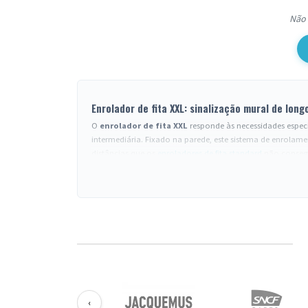
Não 
Enrolador de fita XXL: sinalização mural de long
O
enrolador de fita XXL
responde às necessidades espec
intermediária. Fixado na parede, este sistema de enrolam
distâncias que os
enroladores de fita standard
não consegu
pontos de fixação necessários em grandes espaços.
Aplicações profissionais dos enroladores murais de 
Os
enroladores de fita longa
encontram a sua utilidade 
delimitar zonas de circulação em grandes distâncias ao 
criar percursos de visitantes fluidos sem obstrução no chã
passageiros em distâncias importantes, nomeadamente nas
capacidade de isolar rapidamente perímetros de seguranç
Vantagens operacionais da sinalização mural XXL
Cobertura extensa
: uma única unidade mural cobre di
‹