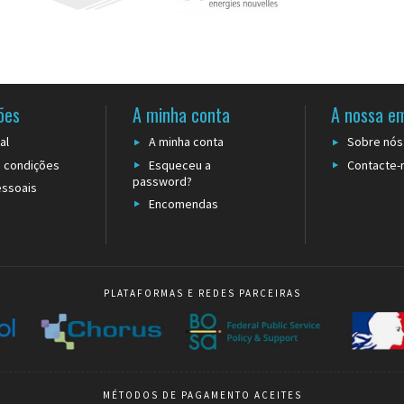
ndo a necessidade de postes intermédios ou ancoragens no chão
cie de circulação, particularmente crítica nas zonas de passagem de empilhadores ou de fl
aptada a ambientes variados, desde espaços climatizados a zonas semi-abertas
ntindo tensão constante e arrumação rápida após utilização
ões
A minha conta
A nossa e
al
A minha conta
Sobre nós
s parâmetros operacionais. O comprimento da fita determina o alcance máximo 
 condições
Esqueceu a
Contacte-
ão convêm a armazéns e halls de eventos, enquanto os comprimentos intermédios 
password?
ssoais
erial da caixa influencia a durabilidade: o alumínio oferece leveza e resistência à c
Encomendas
amentos pretos integram-se discretamente nos espaços arquitetónicos contempor
criar configurações híbridas adaptadas às limitações arquitetónicas específicas. A 
o fluxo: os ambientes com forte frequentação necessitam de fitas reforçadas capaze
PLATAFORMAS E REDES PARCEIRAS
MÉTODOS DE PAGAMENTO ACEITES