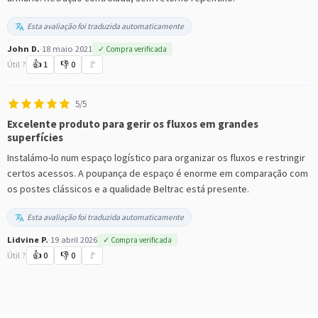
Esta avaliação foi traduzida automaticamente
John D.
·
18 maio 2021
✓ Compra verificada
Útil ?
👍
1
👎
0
🚩
5/5
Excelente produto para gerir os fluxos em grandes
superfícies
Instalámo-lo num espaço logístico para organizar os fluxos e restringir
certos acessos. A poupança de espaço é enorme em comparação com
os postes clássicos e a qualidade Beltrac está presente.
Esta avaliação foi traduzida automaticamente
Lidvine P.
·
19 abril 2026
✓ Compra verificada
Útil ?
👍
0
👎
0
🚩