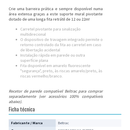
Crie uma barreira prática e sempre disponível numa
área extensa graças a este suporte mural pivotante
dotado de uma longa
fita
retrátil de 12 ou 22m!
Carretel pivotante para sinalização
multidirecional
O dispositivo de travagem integrado permite o
retorno controlado da fita ao carretel em caso
de libertação acidental
Instalação rápida em parede ou outra
superfície plana
Fita disponível em amarelo fluorescente
"segurança", preto, às riscas amarelo/preto, às
riscas vermelho/branco.
Recetor de parede compatível Beltrac para comprar
separadamente (ver acessórios 100% compatíveis
abaixo).
Ficha técnica
Fabricante / Marca
Beltrac