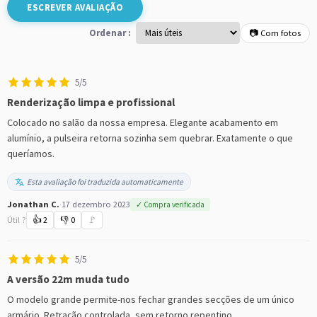
ESCREVER AVALIAÇÃO
Ordenar :
📷 Com fotos
5/5
Renderização limpa e profissional
Colocado no salão da nossa empresa. Elegante acabamento em
alumínio, a pulseira retorna sozinha sem quebrar. Exatamente o que
queríamos.
Esta avaliação foi traduzida automaticamente
Jonathan C.
·
17 dezembro 2023
✓ Compra verificada
Útil ?
👍
2
👎
0
🚩
5/5
A versão 22m muda tudo
O modelo grande permite-nos fechar grandes secções de um único
armário. Retração controlada, sem retorno repentino.