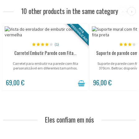
10 other products in the same category
‹
›
PERSONALIZÁVEL
FITA
(1)
Carretel Embutir Parede com Fita...
Suporte de parede com 
Carretel para embutir na parede com fita
Suporte de parede com fita
personalizável em diferentes tamanhos.
370cm. Beltrac disponível
69,00 €
96,00 €
Eles confiam em nós