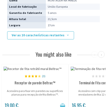
Gama
MONTAGEM NA PAREDE
Local de fabricação
União Europeia
Garantia do fabricante
5 anos
Altura total
21,5cm
Largura
17cm
Ver as 10 características restantes
You might also like
‹
›
(3)
Receptor de parede Beltrac™
Terminal de Fita com
Acessório para fixar em paredes ou superfícies
Acessório com clip pa
planas para recepção de fita Beltrac™.
enroladores de fita 12
19,00 €
16,95 €