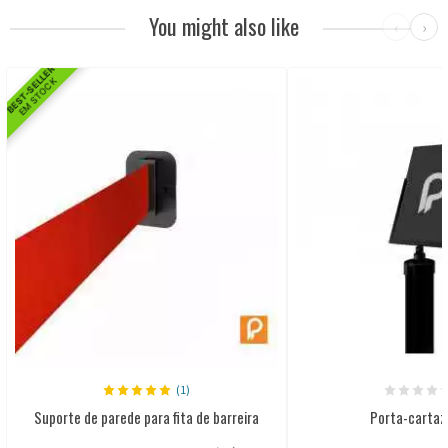
You might also like
‹
›
BEST-SELLER
EM STOCK
(1)
Suporte de parede para fita de barreira
Porta-cartaz