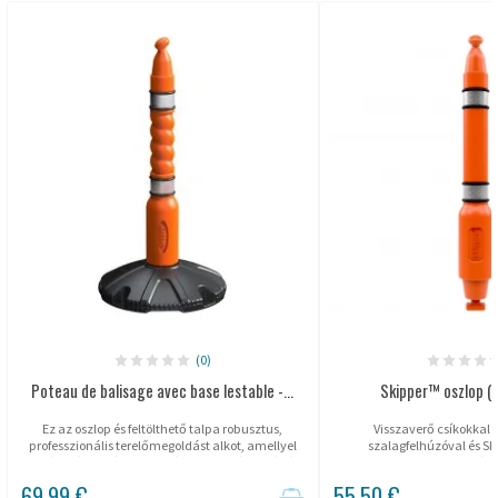
(0)
Poteau de balisage avec base lestable -...
Skipper™ oszlop (c
Ez az oszlop és feltölthető talpa robusztus,
Visszaverő csíkokkal e
professzionális terelőmegoldást alkot, amellyel
szalagfelhúzóval és S
beltéren és kültéren egyaránt biztonságos zónák
kombinálha
alakíthatók ki. A talp vízzel vagy...
69,99 €
55,50 €