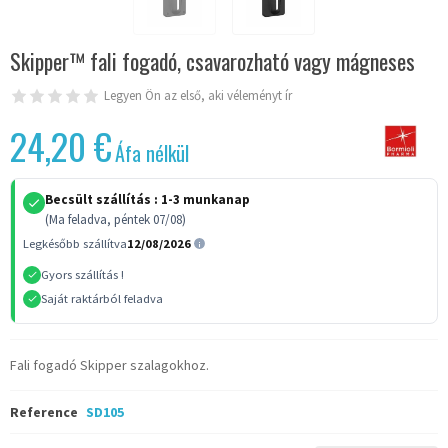
Skipper™ fali fogadó, csavarozható vagy mágneses
Legyen Ön az első, aki véleményt ír
24,20 €
Áfa nélkül
Becsült szállítás :
1-3 munkanap
(Ma feladva, péntek 07/08)
Legkésőbb szállítva
12/08/2026
Gyors szállítás !
Saját raktárból feladva
Fali fogadó Skipper szalagokhoz.
Reference
SD105