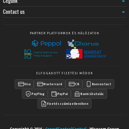
Cégünk
Contact us
PARTNER PLATFORMOK ÉS HÁLÓZATOK
ELFOGADOTT FIZETÉSI MÓDOK
Visa
Mastercard
CB
Bancontact
PayPlug
PayPal
Banki átutalás
Fizetés számla ellenében
Copyright © 2016 -
CrowdControlCentral
- Wisecom Group