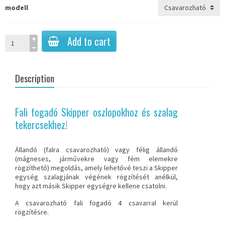
modell
Add to cart
Description
Fali fogadó Skipper oszlopokhoz és szalag
tekercsekhez!
Állandó (falra csavarozható) vagy félig állandó
(mágneses, járművekre vagy fém elemekre
rögzíthető) megoldás, amely lehetővé teszi a Skipper
egység szalagjának végének rögzítését anélkül,
hogy azt másik Skipper egységre kellene csatolni.
A csavarozható fali fogadó 4 csavarral kerül
rögzítésre.