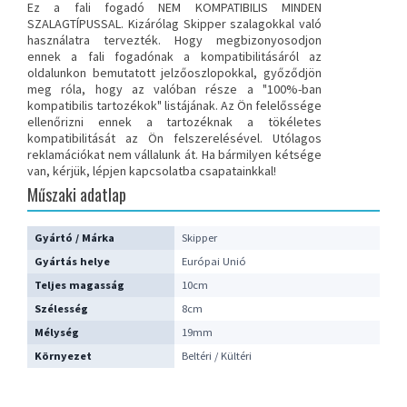
Ez a fali fogadó NEM KOMPATIBILIS MINDEN
SZALAGTÍPUSSAL
. Kizárólag Skipper szalagokkal való
használatra tervezték. Hogy megbizonyosodjon
ennek a fali fogadónak a kompatibilitásáról az
oldalunkon bemutatott jelzőoszlopokkal, győződjön
meg róla, hogy az valóban része a "100%-ban
kompatibilis tartozékok" listájának. Az Ön felelőssége
ellenőrizni ennek a tartozéknak a tökéletes
kompatibilitását az Ön felszerelésével. Utólagos
reklamációkat nem vállalunk át.
Ha bármilyen kétsége
van, kérjük, lépjen kapcsolatba csapatainkkal
!
Műszaki adatlap
Gyártó / Márka
Skipper
Gyártás helye
Európai Unió
Teljes magasság
10cm
Szélesség
8cm
Mélység
19mm
Környezet
Beltéri / Kültéri