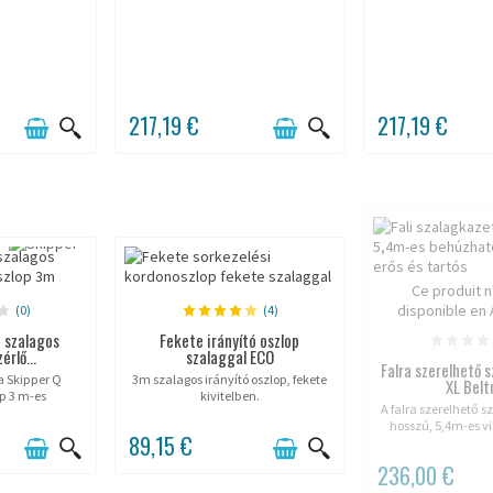
217,19 €
217,19 €
Ce produit n
disponible en
(0)
(4)
a szalagos
Fekete irányító oszlop
érlő...
szalaggal ECO
Falra szerelhető 
la Skipper Q
3m szalagos irányító oszlop, fekete
XL Belt
p 3 m-es
kivitelben.
A falra szerelhető s
zalaggal és
hosszú, 5,4m-es v
 cm, szalag 50
89,15 €
szalagot tar
ium szín, bel-
ználatra.
236,00 €