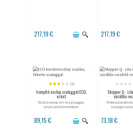
217,19 €
217,19 €
(1)
Irányító oszlop szalaggal ECO,
Skipper Q - Lil
ezüst
sorállás-vez
Elzáró oszlop 3m-es szalaggal,
Professzionális li
ezüst szürke kivitelben.
szalagos oszlo
visszahúzható s
tölthető alappal. 90
89,15 €
73,18 €
mm, önfékező. Prém
és kültéri has