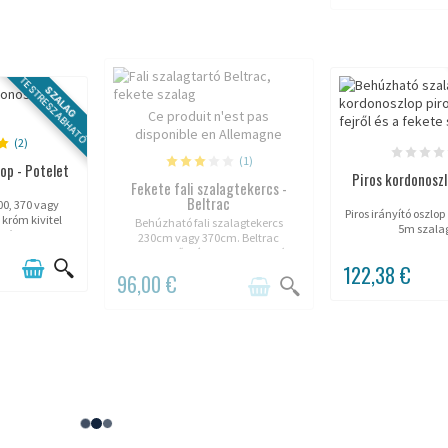
TESTRESZABHATÓ
SZALAG
Ce produit n'est pas
disponible en Allemagne
(2)
(1)
lop - Potelet
Piros kordonoszl
Fekete fali szalagtekercs -
Beltrac
00, 370 vagy
Piros irányító oszlo
 króm kivitel
Behúzható fali szalagtekercs
5m szala
ox).
230cm vagy 370cm. Beltrac
különböző színekben kapható.
122,38 €
96,00 €