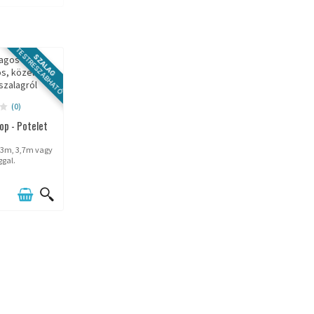
TESTRESZABHATÓ
SZALAG
(0)
op - Potelet
p 3m, 3,7m vagy
ggal.