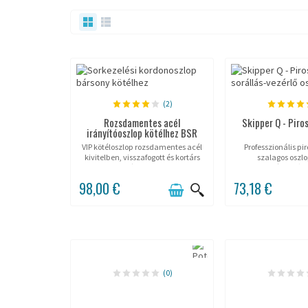
(2)
Rozsdamentes acél
Skipper Q - Piros
irányítóoszlop kötélhez BSR
VIP kötéloszlop rozsdamentes acél
Professzionális pi
kivitelben, visszafogott és kortárs
szalagos oszlo
stílusban.
visszahúzható s
tölthető alappal. M
98,00 €
73,18 €
szalagszélesség 50
mechanizmus. I
(0)