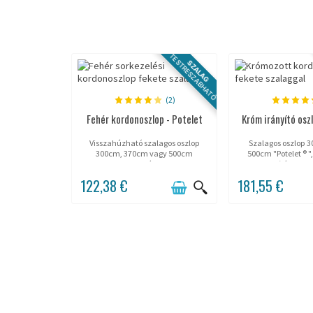
TESTRESZABHATÓ
SZALAG
(2)
Fehér kordonoszlop - Potelet
Króm irányító osz
Visszahúzható szalagos oszlop
Szalagos oszlop 3
300cm, 370cm vagy 500cm
500cm "Potelet ® ",
hosszban, fehér lakkozott.
(fényes in
122,38 €
181,55 €