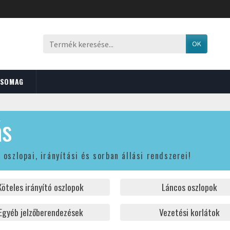
OK
CSOMAG
ás
oszlopai, irányítási és sorban állási rendszerei!
Köteles irányító oszlopok
Láncos oszlopok
Egyéb jelzőberendezések
Vezetési korlátok