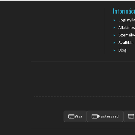
A szalag vagy zsinór nyomtatható logóval, irányító üzenet
körülbelül 4-6 héttel az egyedi gyártásra. Ideiglenes terel
Informác
Jogi nyil
Általános
Személy
Szállítás
Blog
Visa
Mastercard