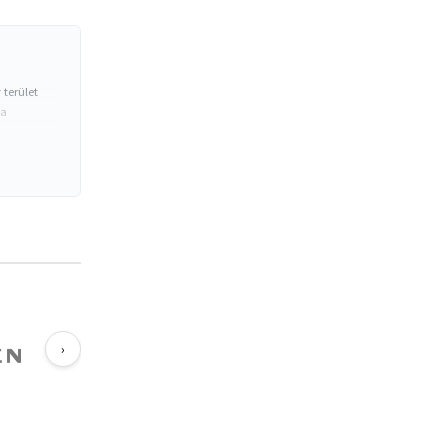
terület
 a
›
tse
ség
ség.