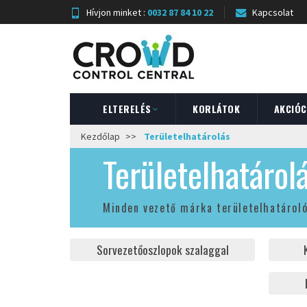
Hívjon minket :
0032 87 84 10 22
Kapcsolat
ELTERELÉS
KORLÁTOK
AKCIÓ
Kezdőlap
Területelhatárolás
Területelhatárol
Minden vezető márka területelhatároló 
Sorvezetőoszlopok szalaggal