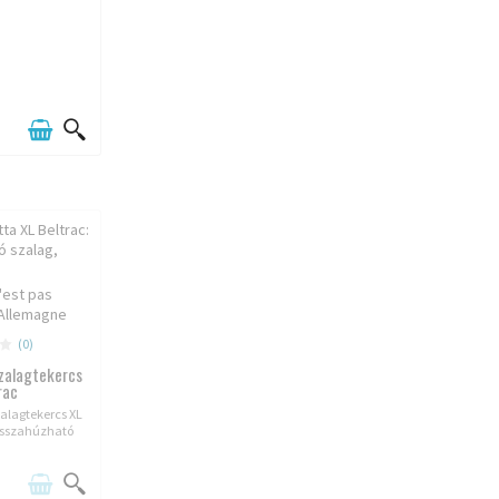
'est pas
 Allemagne
(0)
szalagtekercs
rac
zalagtekercs XL
isszahúzható
talmaz.