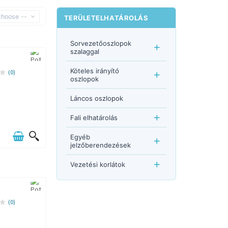
choose --
TERÜLETELHATÁROLÁS
Sorvezetőoszlopok
szalaggal
Köteles irányító
(0)
oszlopok
Láncos oszlopok
Fali elhatárolás
Egyéb
jelzőberendezések
Vezetési korlátok
(0)