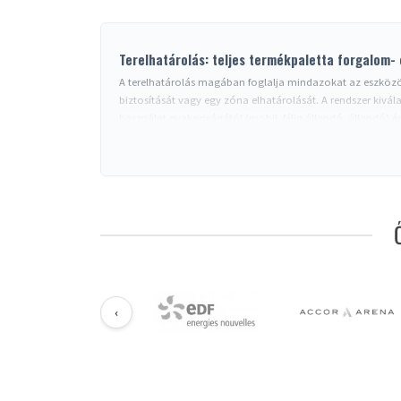
Terelhatárolás: teljes termékpaletta forgalom-
A terelhatárolás magában foglalja mindazokat az eszközöke
biztosítását vagy egy zóna elhatárolását. A rendszer kivála
használat gyakoriságától (mobil, félig állandó, állandó) és
A terelhatárolás főbb családjai
Szalagos irányító oszlopok
- a legsokoldalúbbak: 2-4 
Köteles irányító oszlopok
- prémium kategória (szállo
Láncos oszlopok
- gazdaságos megoldás parkolók, építk
Fali terelőrendszer
- helymegtakarítás: falra rögzített 
Terelőkorláok
- nagy forgalomhoz (nagyközönség rende
Jelzőeszköz kiegészítők
-
kúpok
,
szalagok
,
ragasztósz
Választás környezet szerint
‹
Standard
beltéri
használathoz (üzletek, bankok, szállodák
előnyben a 304-es rozsdamentes acélt vagy kezelt acélt, le
fogadására szolgáló létesítmények) ellenőrizze a kiürítési
Testreszabás és jelölés