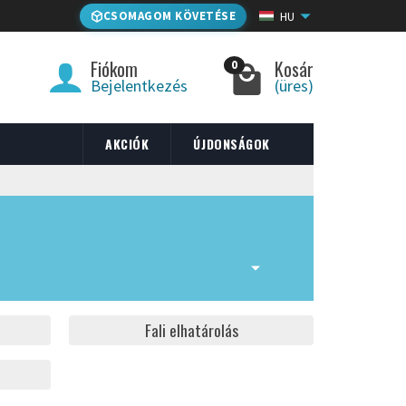
CSOMAGOM KÖVETÉSE
HU
Fiókom
Kosár
0
Bejelentkezés
(üres)
AKCIÓK
ÚJDONSÁGOK
Fali elhatárolás