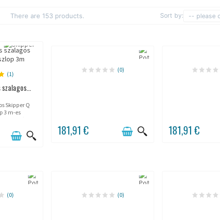
There are 153 products.
Sort by:
-- please 
(0)
(1)
 szalagos...
ros Skipper Q
p 3 m-es
zalaggal és
181,91 €
181,91 €
agasság 90 cm,
 mm, önfékező
ntenzív...
(0)
(0)