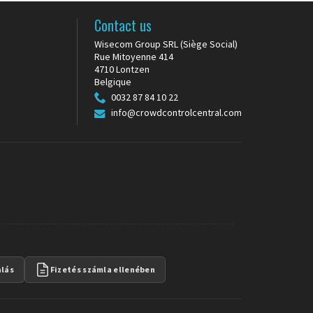
n
Contact us
Wisecom Group SRL (Siège Social)
Rue Mitoyenne 414
4710 Lontzen
Belgique
0032 87 84 10 22
info@crowdcontrolcentral.com
alás
Fizetés számla ellenében