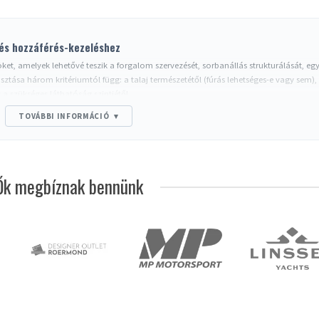
 és hozzáférés-kezeléshez
t, amelyek lehetővé teszik a forgalom szervezését, sorbanállás strukturálását, egy 
sztása három kritériumtól függ: a talaj természetétől (fúrás lehetséges-e vagy sem),
 a szükséges láthatóság szintjétől.
TOVÁBBI INFORMÁCIÓ
▾
m-es behúzható szalag,
mobil
,
süllyeszthető
,
csavarozható
vagy
mágneses
kivitelben.
dák, múzeumok, exkluzív események) bársony vagy szőtt textil zsinórokkal.
ezések és külső területek számára.
Ők megbíznak bennünk
tekercselők és vevők, ideálisak szűk folyosókra.
zvények, tüntetések).
alagok
, táblák.
) a súlyozott talppal (8-14 kg) ellátott mobil oszlopok elegendők.
Kültéren
részesí
galább 10 kg-os ballaszttal a szélállóság érdekében.
Közintézményekben
(közön
 követelményeknek való megfelelést: minimális átjáró szélesség, gyors szétszerelhető