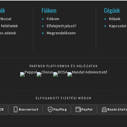
tel ("Pénztár zárva", "Személyzetnek fenntartva") vagy arculati színekkel. Számoljo
éshez a nyomtatott
iók
ragasztószalagok
Fiókom
azonnali alternatívát kínálnak.
Cégünk
atkozat
Fiókom
Rólunk
 feltételek
Elfelejtett jelszó?
Kapcsolat
es adatok
Megrendeléseim
PARTNER PLATFORMOK ÉS HÁLÓZATOK
ELFOGADOTT FIZETÉSI MÓDOK
CB
Bancontact
PayPlug
PayPal
Banki átut