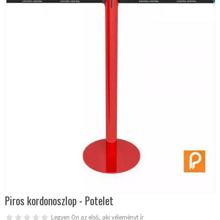
Piros kordonoszlop - Potelet
Legyen Ön az első, aki véleményt ír