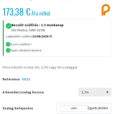
173,38 €
Áfa nélkül
Becsült szállítás :
1-3 munkanap
(Ma feladva, hétfő 10/08)
Legkésőbb szállítva
13/08/2026
Gyors szállítás !
Saját raktárból feladva
Piros irányító oszlop 3m, 3,7m vagy 5m szalaggal.
Reference
SD22
A heveder/szalag hossza
Szalag befejezése
Egyedi jelölés
▾