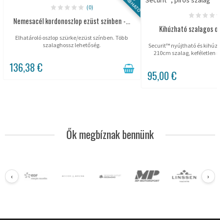
(0)
Nemesacél kordonoszlop ezüst színben -...
Kihúzható szalagos o
Elhatároló oszlop szürke/ezüst színben. Több
szalaghossz lehetőség.
Securit™ nyújtható és kihúz
210cm szalag, keféletlen 
136,38 €
95,00 €
Ők megbíznak bennünk
‹
›