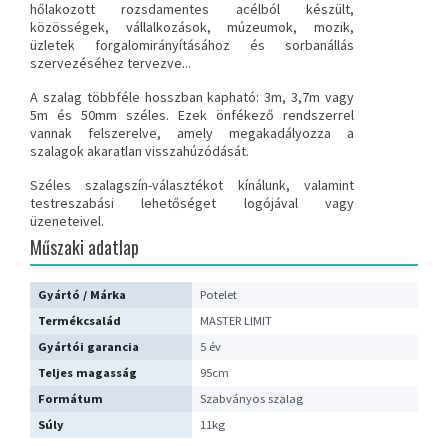
hőlakozott rozsdamentes acélból készült,
közösségek, vállalkozások, múzeumok, mozik,
üzletek forgalomirányításához és sorbanállás
szervezéséhez tervezve...
A szalag többféle hosszban kapható: 3m, 3,7m vagy
5m és 50mm széles. Ezek önfékező rendszerrel
vannak felszerelve, amely megakadályozza a
szalagok akaratlan visszahúzódását.
Széles szalagszín-választékot kínálunk, valamint
testreszabási lehetőséget logójával vagy
üzeneteivel.
Műszaki adatlap
Gyártó / Márka
Potelet
Termékcsalád
MASTER LIMIT
Gyártói garancia
5 év
Teljes magasság
95cm
Formátum
Szabványos szalag
Súly
11kg