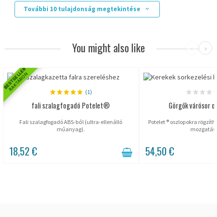
További 10 tulajdonság megtekintése
You might also like
‹
›
BESTSELLER
RAKTÁRON
(1)
fali szalagfogadó Potelet®
Görgők várósor o
Fali szalagfogadó ABS-ből (ultra-ellenálló
Potelet ® oszlopokra rögzít
műanyag).
mozgatásé
18,52 €
54,50 €