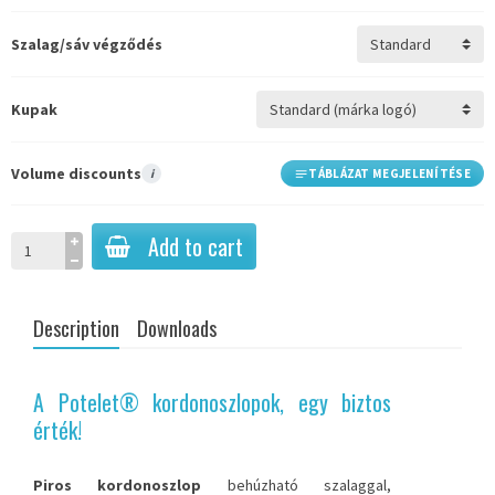
Szalag/sáv végződés
Kupak
Volume discounts
i
TÁBLÁZAT MEGJELENÍTÉSE
Add to cart
Description
Downloads
A Potelet® kordonoszlopok, egy biztos
érték!
Piros kordonoszlop
behúzható szalaggal,