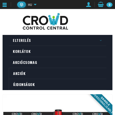
HU
0
ELTERELÉS
KORLÁTOK
AKCIÓCSOMAG
AKCIÓK
ÚJDONSÁGOK
PERSONNALISABLE
SANGLE