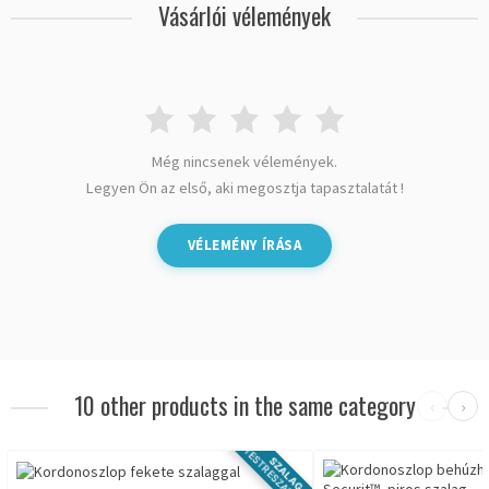
Vásárlói vélemények
Még nincsenek vélemények.
Legyen Ön az első, aki megosztja tapasztalatát !
VÉLEMÉNY ÍRÁSA
10 other products in the same category
‹
›
TESTRESZABHATÓ
SZALAG