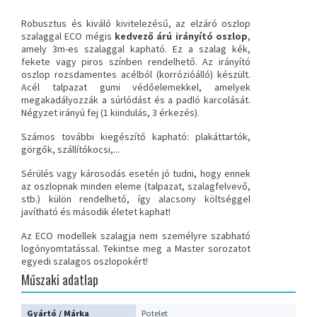
Robusztus és kiváló kivitelezésű, az
elzáró oszlop
szalaggal
ECO mégis
kedvező árú irányító oszlop
,
amely 3m-es szalaggal kapható. Ez a szalag kék,
fekete vagy piros színben rendelhető. Az irányító
oszlop rozsdamentes acélból (korrózióálló) készült.
Acél talpazat gumi védőelemekkel, amelyek
megakadályozzák a súrlódást és a padló karcolását.
Négyzet irányú fej (1 kiindulás, 3 érkezés).
Számos további kiegészítő kapható:
plakáttartók
,
görgők
,
szállítókocsi
,...
Sérülés vagy károsodás esetén jó tudni, hogy ennek
az oszlopnak minden eleme (talpazat, szalagfelvevő,
stb.) külön rendelhető, így alacsony költséggel
javítható és második életet kaphat!
Az ECO modellek szalagja nem személyre szabható
logónyomtatással. Tekintse meg a Master sorozatot
egyedi szalagos oszlopokért
!
Műszaki adatlap
Gyártó / Márka
Potelet