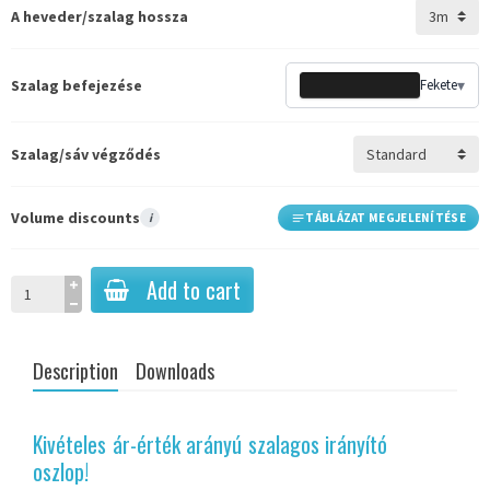
A heveder/szalag hossza
Szalag befejezése
Fekete
▾
Szalag/sáv végződés
Volume discounts
i
TÁBLÁZAT MEGJELENÍTÉSE
Add to cart
Description
Downloads
Kivételes ár-érték arányú szalagos irányító
oszlop!