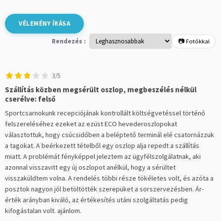
VÉLEMÉNY ÍRÁSA
Rendezés :
📷 Fotókkal
3/5
Szállítás közben megsérült oszlop, megbeszélés nélkül
cserélve: felső
Sportcsarnokunk recepciójának kontrollált költségvetéssel történő
felszereléséhez ezeket az ezüst ECO hevederoszlopokat
választottuk, hogy csúcsidőben a beléptető terminál elé csatornázzuk
a tagokat. A beérkezett tételből egy oszlop alja repedt a szállítás
miatt. A problémát fényképpel jeleztem az ügyfélszolgálatnak, aki
azonnal visszavitt egy új oszlopot anélkül, hogy a sérültet
visszaküldtem volna. A rendelés többi része tökéletes volt, és azóta a
posztok nagyon jól betöltötték szerepüket a sorszervezésben. Ár-
érték arányban kiváló, az értékesítés utáni szolgáltatás pedig
kifogástalan volt. ajánlom.