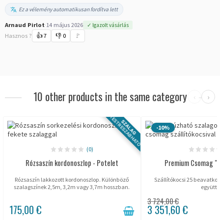
Ez a vélemény automatikusan fordítva lett
Arnaud Pirlot
·
14 május 2026
✓ Igazolt vásárlás
Hasznos ?
👍
7
👎
0
🚩
10 other products in the same category
‹
›
TESTRESZABHATÓ
SZALAG
-10%
(0)
Rózsaszín kordonoszlop - Potelet
Premium Csomag "B
Rózsaszín lakkozott kordonoszlop. Különböző
Szállítókocsi 25 beavatkoz
szalagszínek 2,5m, 3,2m vagy 3,7m hosszban.
együtt!
3 724,00 €
175,00 €
3 351,60 €