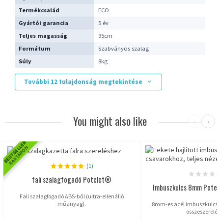
Termékcsalád
ECO
Gyártói garancia
5 év
Teljes magasság
95cm
Formátum
Szabványos szalag
Súly
8kg
További 12 tulajdonság megtekintése
You might also like
‹
›
BESTSELLER
RAKTÁRON
(1)
fali szalagfogadó Potelet®
Imbuszkulcs 8mm Potel
Fali szalagfogadó ABS-ből (ultra-ellenálló
műanyag).
8mm-es acél imbuszkulcs a
összeszerelé