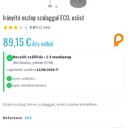
Irányító oszlop szalaggal ECO, ezüst
3.0
/5 (1 avis)
89,15 €
Áfa nélkül
Becsült szállítás :
1-3 munkanap
(Ma feladva, péntek 07/08)
Legkésőbb szállítva
12/08/2026
Gyors szállítás !
Saját raktárból feladva
Elzáró oszlop 3m-es szalaggal, ezüst szürke kivitelben.
Reference
SD2