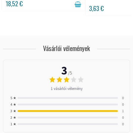
18,52 €
3,63 €
Vásárlói vélemények
3
/5
1 vásárlói vélemény
5 ★
0
4 ★
0
3 ★
1
2 ★
0
1 ★
0