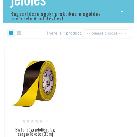
Ragasztószalagok: praktikus megoldás
egyértelmű jelöléshez!
There is 1 product.
-- please choose --
(0)
Biztonsági jelölőszalag
sárga/fekete (33m)