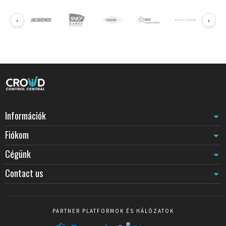
Csúszásmentes
: granulált felület, nélkülözhetetlen lépcsőkhöz,
‹
›
nedves területekhez, rámpákhoz.
Kültéri
: UV-, víz- és hőmérséklet-változásoknak ellenálló gyanta
vagy poliuretán film.
Szabványos szélességek
50 mm
: könnyű jelölés (távolságtartási jelek, vizuális elválasztás).
75 mm
: szabvány raktári gyalogos folyosókhoz és ipari területekhez.
100 mm
: erős jelölés, intenzív logisztikai használathoz.
150 mm
: parkolási zónák, belső úthálózati jelölés.
Információk
Felhelyezés és tartósság
Fiókom
A padlónak tisztának, száraznak és zsírmentesnek kell lennie. A 10 °C
feletti felhelyezés garantálja az optimális tapadást. Nagyon nagy
Cégünk
forgalmú területekhez (>1000 járművű áthaladás/nap) inkább festett
vagy gyantás jelölést érdemes megfontolni. Ideiglenes jelölésekhez
Contact us
(órák-hetek) a
nem öntapadós szalagok
gazdaságosabbak.
PARTNER PLATFORMOK ÉS HÁLÓZATOK