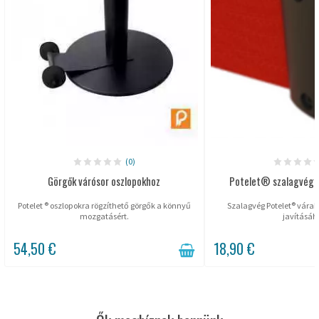
(0)
Görgők várósor oszlopokhoz
Potelet® szalagvég c
Potelet ® oszlopokra rögzíthető görgők a könnyű
Szalagvég Potelet® várak
mozgatásért.
javításáh
54,50 €
18,90 €