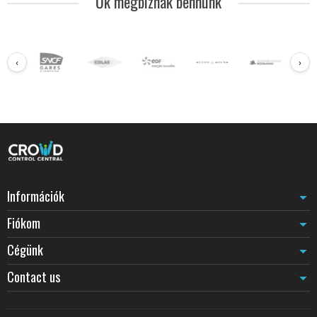
Ők megbíznak bennünk
‹
›
Információk
Fiókom
Cégünk
Contact us