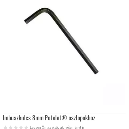
Imbuszkulcs 8mm Potelet® oszlopokhoz
Legyen Ön az első, aki véleményt ír