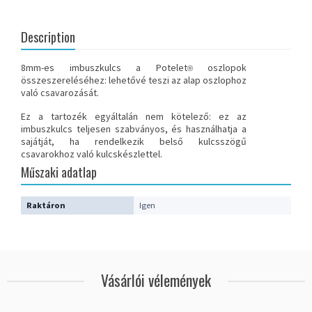
Description
8mm-es imbuszkulcs a Potelet
oszlopok
®
összeszereléséhez: lehetővé teszi az alap oszlophoz
való csavarozását.
Ez a tartozék egyáltalán nem kötelező: ez az
imbuszkulcs teljesen szabványos, és használhatja a
sajátját, ha rendelkezik belső kulcsszögű
csavarokhoz való kulcskészlettel.
Műszaki adatlap
Raktáron
Igen
Vásárlói vélemények