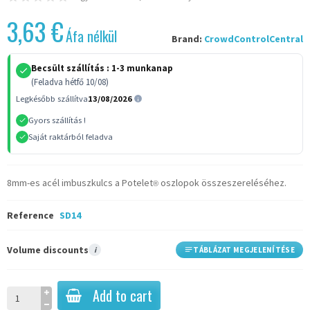
3,63 €
Áfa nélkül
Brand:
CrowdControlCentral
Becsült szállítás :
1-3 munkanap
(Feladva hétfő 10/08)
Legkésőbb szállítva
13/08/2026
Gyors szállítás !
Saját raktárból feladva
8mm-es acél imbuszkulcs a Potelet
oszlopok összeszereléséhez.
®
Reference
SD14
Volume discounts
i
TÁBLÁZAT MEGJELENÍTÉSE
Add to cart