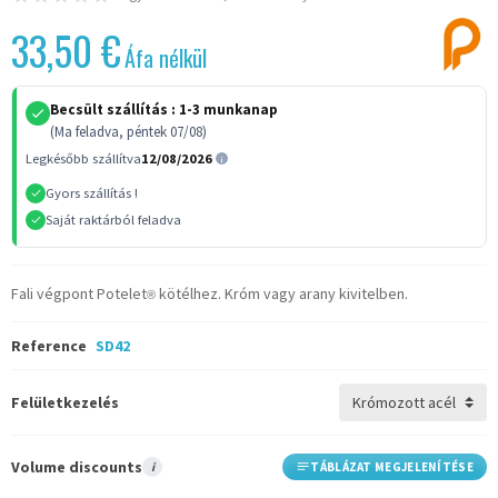
33,50 €
Áfa nélkül
Becsült szállítás :
1-3 munkanap
(Ma feladva, péntek 07/08)
Legkésőbb szállítva
12/08/2026
Gyors szállítás !
Saját raktárból feladva
Fali végpont Potelet
kötélhez. Króm vagy arany kivitelben.
®
Reference
SD42
Felületkezelés
Volume discounts
i
TÁBLÁZAT MEGJELENÍTÉSE