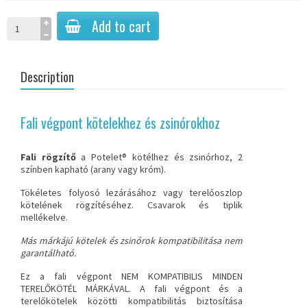
Add to cart
Description
Fali végpont kötelekhez és zsinórokhoz
Fali rögzítő
a
Potelet® kötélhez és zsinórhoz
, 2
színben kapható (arany vagy króm).
Tökéletes folyosó lezárásához vagy terelőoszlop
kötelének rögzítéséhez. Csavarok és tiplik
mellékelve.
Más márkájú kötelek és zsinórok kompatibilitása nem
garantálható.
Ez a fali végpont NEM KOMPATIBILIS MINDEN
TERELŐKÖTÉL MÁRKÁVAL
. A fali végpont és a
terelőkötelek közötti kompatibilitás biztosítása