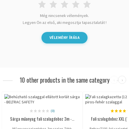
Még nincsenek vélemények.
Legyen Ön az első, aki megosztja tapasztalatát !
VÉLEMÉNY ÍRÁSA
10 other products in the same category
‹
›
(0)
Sárga műanyag fali szalagdoboz 3m -...
Fali szalagdoboz XXL (1
Műanyag szalagdoboz, 3m szalag. Több
Beltrac™ XXL fali szalagtek