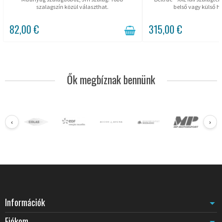
szalagszín közül választhat.
belső vagy külső h
82,00 €
315,00 €
Ők megbíznak bennünk
‹
›
Információk
Fiókom