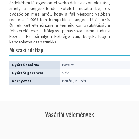
érdekében látogasson el weboldalunk azon oldalára,
amely a kiegészítendő kötelet mutatja be, és
győződjön meg arról, hogy a fali végpont valóban
része a "100%-ban kompatibilis kiegészítők" közé.
Önnek kell ellenőriznie a termék kompatibilitását a
felszerelésével. Utólagos panaszokat nem tudunk
kezelni.
Ha bármilyen kétsége van, kérjük, lépjen
kapcsolatba csapatunkkal
!
Műszaki adatlap
Gyártó / Márka
Potelet
Gyártói garancia
5 év
Környezet
Beltéri / Kültéri
Vásárlói vélemények