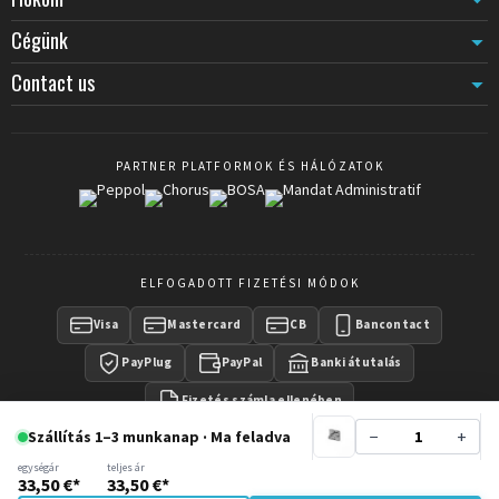
Cégünk
Contact us
PARTNER PLATFORMOK ÉS HÁLÓZATOK
ELFOGADOTT FIZETÉSI MÓDOK
Visa
Mastercard
CB
Bancontact
PayPlug
PayPal
Banki átutalás
Fizetés számla ellenében
−
+
Szállítás 1–3 munkanap · Ma feladva
egységár
teljes ár
33,50 €*
33,50 €*
Copyright © 2016 -
CrowdControlCentral
- Wisecom Group