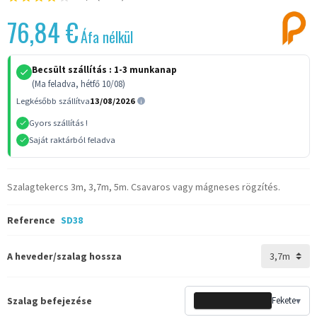
76,84 €
Áfa nélkül
Becsült szállítás :
1-3 munkanap
(Ma feladva, hétfő 10/08)
Legkésőbb szállítva
13/08/2026
Gyors szállítás !
Saját raktárból feladva
Szalagtekercs 3m, 3,7m, 5m. Csavaros vagy mágneses rögzítés.
Reference
SD38
A heveder/szalag hossza
Szalag befejezése
Fekete
▾