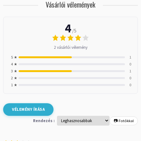
Vásárlói vélemények
4
/5
2 vásárlói vélemény
5 ★
1
4 ★
0
3 ★
1
2 ★
0
1 ★
0
VÉLEMÉNY ÍRÁSA
Rendezés :
📷 Fotókkal