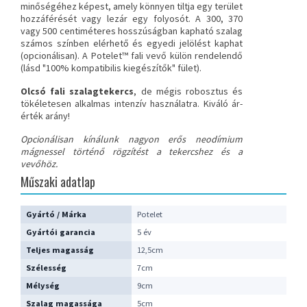
minőségéhez képest, amely könnyen tiltja egy terület
hozzáférését vagy lezár egy folyosót. A 300, 370
vagy 500 centiméteres hosszúságban kapható szalag
számos színben elérhető és egyedi jelölést kaphat
(opcionálisan).
A Potelet™ fali vevő
külön rendelendő
(lásd "100% kompatibilis kiegészítők" fület).
Olcsó fali szalagtekercs
, de mégis robosztus és
tökéletesen alkalmas intenzív használatra. Kiváló ár-
érték arány!
Opcionálisan kínálunk nagyon erős neodímium
mágnessel történő rögzítést a tekercshez és a
vevőhöz.
Műszaki adatlap
Gyártó / Márka
Potelet
Gyártói garancia
5 év
Teljes magasság
12,5cm
Szélesség
7cm
Mélység
9cm
Szalag magassága
5cm