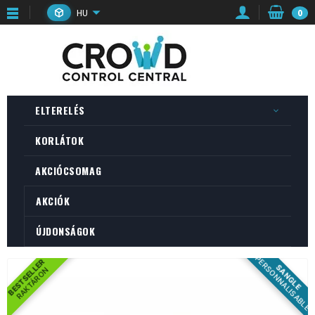
HU
0
ELTERELÉS
KORLÁTOK
AKCIÓCSOMAG
AKCIÓK
ÚJDONSÁGOK
PERSONNALISABLE
BESTSELLER
SANGLE
RAKTÁRON