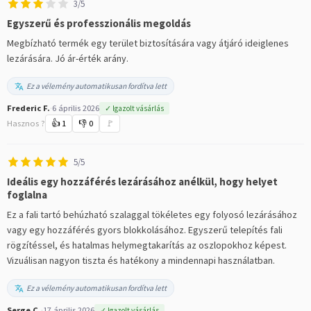
3/5
Egyszerű és professzionális megoldás
Megbízható termék egy terület biztosítására vagy átjáró ideiglenes
lezárására. Jó ár-érték arány.
Ez a vélemény automatikusan fordítva lett
Frederic F.
·
6 április 2026
✓ Igazolt vásárlás
Hasznos ?
👍
1
👎
0
🚩
5/5
Ideális egy hozzáférés lezárásához anélkül, hogy helyet
foglalna
Ez a fali tartó behúzható szalaggal tökéletes egy folyosó lezárásához
vagy egy hozzáférés gyors blokkolásához. Egyszerű telepítés fali
rögzítéssel, és hatalmas helymegtakarítás az oszlopokhoz képest.
Vizuálisan nagyon tiszta és hatékony a mindennapi használatban.
Ez a vélemény automatikusan fordítva lett
Serge C.
·
17 április 2026
✓ Igazolt vásárlás