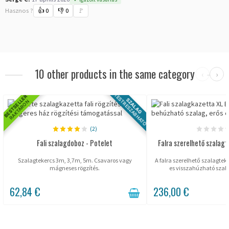
Hasznos ?
👍
0
👎
0
🚩
10 other products in the same category
‹
›
TESTRESZABHATÓ
BESTSELLER
SZALAG
RAKTÁRON
(2)
Fali szalagdoboz - Potelet
Falra szerelhető szalagt
Szalagtekercs 3m, 3,7m, 5m. Csavaros vagy
A falra szerelhető szalagtek
mágneses rögzítés.
es visszahúzható szal
62,84 €
236,00 €