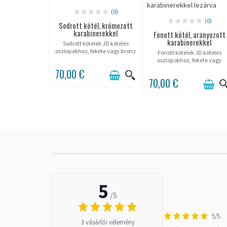
(0)
(0)
Sodrott kötél, krómozott
karabinerekkel
Fonott kötél, aranyozott
karabinerekkel
Sodrott kötelek JD köteles
oszlopokhoz, fekete vagy bronz
Fonott kötelek JD köteles
színben, krómozott
oszlopokhoz, fekete vagy
karabinerekkel.
bronz, aranyozott sárgaréz
70,00 €
karabinerekkel.
70,00 €
5
/5
5/5
3 vásárlói vélemény