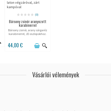
(0)
Bársony zsinór aranyozott
karabinerrel
Bársony zsinór, arany sárgaréz
karabinerrel, JD oszlopokhoz.
44,00 €
Vásárlói vélemények