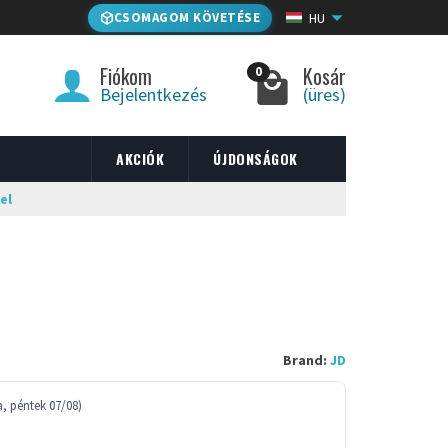
CSOMAGOM KÖVETÉSE
HU
Fiókom
Kosár
0
Bejelentkezés
(üres)
AKCIÓK
ÚJDONSÁGOK
el
Brand:
JD
a, péntek 07/08)