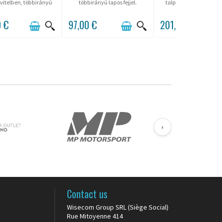
ivitelben, többirányú
többirányú lapos fejjel.
talppal, eredeti és ele
lapos fejjel.
0 €
97,00 €
201,60 €
›
Contact us
Wisecom Group SRL (Siège Social)
Rue Mitoyenne 414