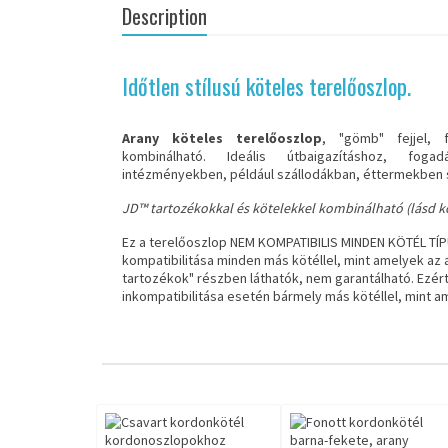
Description
Időtlen stílusú köteles terelőoszlop.
Arany köteles terelőoszlop
, "gömb" fejjel,
kombinálható. Ideális útbaigazításhoz, fog
intézményekben, például szállodákban, éttermekben 
JD™ tartozékokkal és kötelekkel kombinálható (lásd ko
Ez a terelőoszlop NEM KOMPATIBILIS MINDEN KÖTÉL TÍ
kompatibilitása minden más kötéllel, mint amelyek az 
tartozékok" részben láthatók, nem garantálható. Ezér
inkompatibilitása esetén bármely más kötéllel, mint a