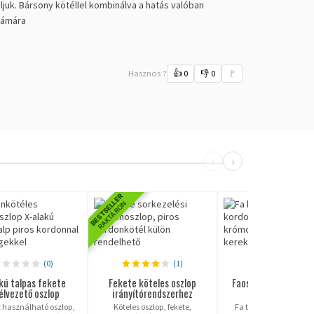
juk. Bársony kötéllel kombinálva a hatás valóban
számára
Hasznos ?
👍
0
👎
0
🚩
‹
›
BESTSELLER
RAKTÁRON
(0)
(1)
(0)
kú talpas fekete
Fekete köteles oszlop
Faoszlop kötélterel
élvezető oszlop
irányítórendszerhez
Beltrac LUXOR
 használható oszlop,
Köteles oszlop, fekete,
Fa terelőoszlop, króm