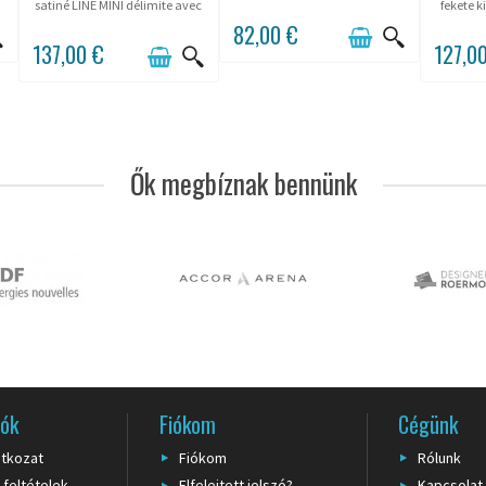
9003) se fixe au sol par platine
satiné LINE MINI délimite avec
fekete k
à 3 vis pour délimiter en
finesse les objets de design
82,00 €
permanence un showroom
précieux et bas, posé sur sa
137,00 €
127,0
épuré. Corde semi-élastique
base lestée mobile. La corde
de...
semi-élastique de 6 mm...
Ők megbíznak bennünk
iók
Fiókom
Cégünk
atkozat
Fiókom
Rólunk
 feltételek
Elfelejtett jelszó?
Kapcsolat