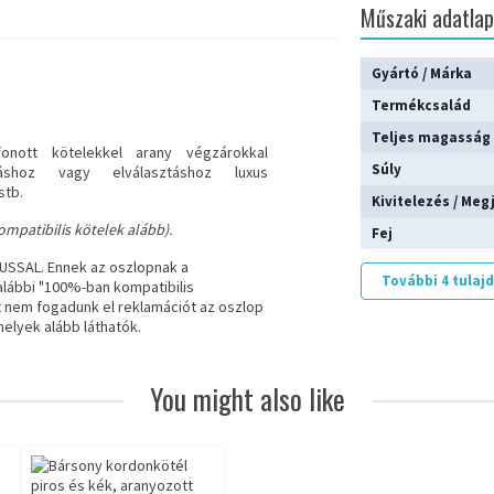
Műszaki adatla
Gyártó / Márka
Termékcsalád
Teljes magasság
fonott kötelekkel
arany végzárokkal
Súly
adáshoz vagy elválasztáshoz luxus
stb.
Kivitelezés / Meg
mpatibilis kötelek alább).
Fej
PUSSAL
. Ennek az oszlopnak a
További 4 tula
alábbi "100%-ban kompatibilis
t nem fogadunk el reklamációt az oszlop
melyek alább láthatók.
You might also like