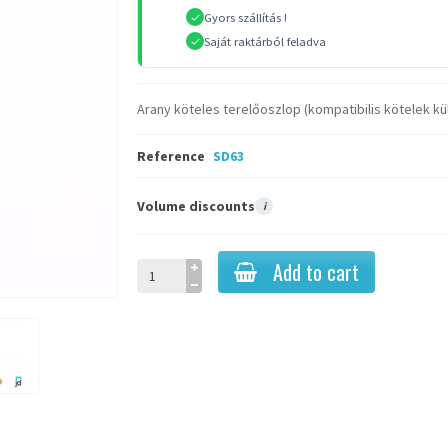
Gyors szállítás !
Saját raktárból feladva
Arany köteles terelőoszlop (kompatibilis kötelek k
Reference
SD63
Volume discounts
i
Add to cart