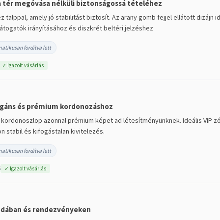
a tér megóvása nélküli biztonságossá tételéhez
talppal, amely jó stabilitást biztosít. Az arany gömb fejjel ellátott dizáj
átogatók irányításához és diszkrét beltéri jelzéshez
atikusan fordítva lett
✓ Igazolt vásárlás
egáns és prémium kordonozáshoz
y kordonoszlop azonnal prémium képet ad létesítményünknek. Ideális VIP 
n stabil és kifogástalan kivitelezés.
atikusan fordítva lett
6
✓ Igazolt vásárlás
lodában és rendezvényeken