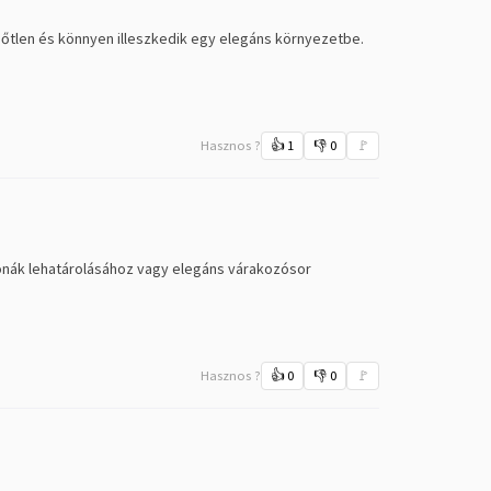
n időtlen és könnyen illeszkedik egy elegáns környezetbe.
Hasznos ?
👍
1
👎
0
🚩
zónák lehatárolásához vagy elegáns várakozósor
Hasznos ?
👍
0
👎
0
🚩