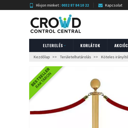
Hívjon minket :
0032 87 84 10 22
Kapcsolat
ELTERELÉS
KORLÁTOK
AKCIÓ
Kezdőlap
Területelhatárolás
Köteles irányít
BESTSELLER
RAKTÁRON