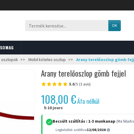
OK
CSOMAG
ó oszlopok
Mobil köteles oszlop
Arany terelőoszlop gömb fejj
Arany terelőoszlop gömb fejjel
5.0
/5 (3 avis)
108,00 €
Áfa nélkül
5-10 jours
Becsült szállítás :
1-3 munkanap
(Ma feladv
Legkésőbb szállítva
12/08/2026