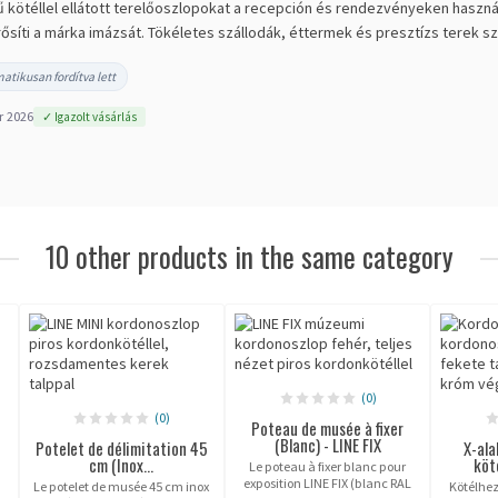
ű kötéllel ellátott terelőoszlopokat a recepción és rendezvényeken használ
rősíti a márka imázsát. Tökéletes szállodák, éttermek és presztízs terek 
atikusan fordítva lett
r 2026
✓ Igazolt vásárlás
10 other products in the same category
(0)
(0)
Poteau de musée à fixer
(Blanc) - LINE FIX
Potelet de délimitation 45
X-ala
cm (Inox...
köt
Le poteau à fixer blanc pour
exposition LINE FIX (blanc RAL
Le potelet de musée 45 cm inox
Kötélhez