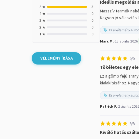
Ideális megoldás 
5 ★
3
Masszív termék nehéz 
4 ★
0
Nagyon jó választás l
3 ★
0
2 ★
0
Ez a vélemény autom
1 ★
0
Marc M.
·
13 április 2026
VÉLEMÉNY ÍRÁSA
5/5
Tökéletes egy el
Ez a gömb fejű aran
kialakításához. Nagyo
Ez a vélemény autom
Patrick P.
·
2 április 202
5/5
Kiváló hatás szál