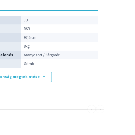
p
JD
BSR
97,5 cm
8kg
jelenés
Aranyozott / Sárgaréz
Gömb
jdonság megtekintése
‹
›