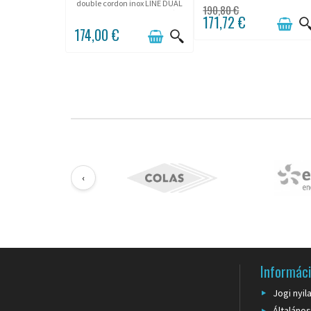
kivitelben, Ø38mm-es
double cordon inox LINE DUAL
190,80 €
kötelekkel kombinálható.
allie la finition inox brossé
171,72 €
satiné à une double ligne semi-
174,00 €
élastique pour protéger les
œuvres les plus précieuses...
‹
Informác
Jogi nyil
Általános