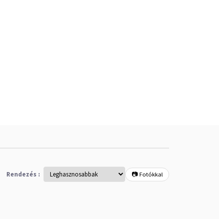
Rendezés :
📷 Fotókkal