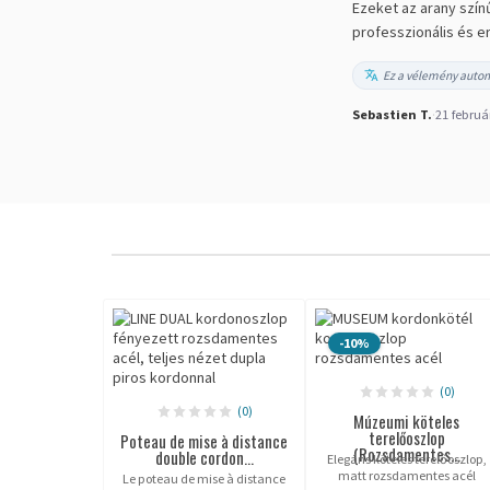
Ezeket az arany szín
professzionális és e
Ez a vélemény autom
Sebastien T.
·
21 februá
-10%
(0)
(0)
Múzeumi köteles
terelőoszlop
Poteau de mise à distance
(Rozsdamentes...
double cordon...
Elegáns köteles terelőoszlop,
matt rozsdamentes acél
Le poteau de mise à distance