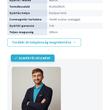
Gyártó / Márka
Beltrac
Termékcsalád
KLASSZIKUS
Gyártás helye
Európai Unió
Csomagolás tartalma
Terelő oszlop szalaggal
Gyártói garancia
5 év
Teljes magasság
100cm
További 26 tulajdonság megtekintése
SZAKÉRTŐI VÉLEMÉNY