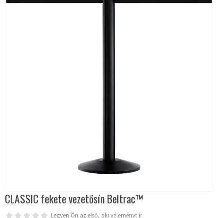
CLASSIC fekete vezetősín Beltrac™
Legyen Ön az első, aki véleményt ír