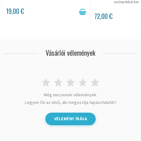
oszlopokkal komp
19,00 €
72,00 €
Vásárlói vélemények
Még nincsenek vélemények.
Legyen Ön az első, aki megosztja tapasztalatát !
VÉLEMÉNY ÍRÁSA