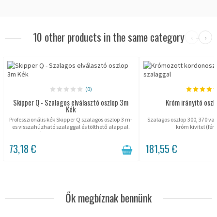
10 other products in the same category
‹
›
(0)
Skipper Q - Szalagos elválasztó oszlop 3m
Króm irányító oszl
Kék
Professzionális kék Skipper Q szalagos oszlop 3 m-
Szalagos oszlop 300, 370 vag
es visszahúzható szalaggal és tölthető alappal.
króm kivitel (fén
Magasság 90 cm, szalagszélesség 50 mm,
önfékező mechanizmus. Intenzív bel-...
73,18 €
181,55 €
Ők megbíznak bennünk