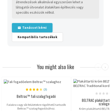
átrendezések alkalmával egyszerűen lehet a
látogatói útvonalat átalakítani építkezés vagy
speciális eszközök nélkül.
Tanácsot kérni
Kompatibilis tartozékok
You might also like
‹
›
(3)
Beltrac™ fali szalagfogadó
BELTRAC plakáttartó
szalagos.
Falakra vagy sík felületekre rögzíthető tartozék
Beltrac™ szalag fogadásához.
Króm plakáttartó BELTRAC