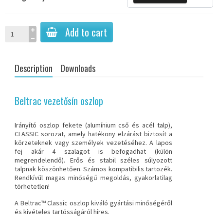
Add to cart
Description
Downloads
Beltrac vezetősín oszlop
Irányító oszlop
fekete (alumínium cső és acél talp),
CLASSIC sorozat, amely hatékony elzárást biztosít a
körzeteknek vagy személyek vezetéséhez. A lapos
fej akár 4 szalagot is befogadhat (külön
megrendelendő). Erős és stabil széles súlyozott
talpnak köszönhetően. Számos kompatibilis tartozék.
Rendkívül magas minőségű megoldás, gyakorlatilag
törhetetlen!
A Beltrac™ Classic oszlop kiváló gyártási minőségéről
és kivételes tartósságáról híres.