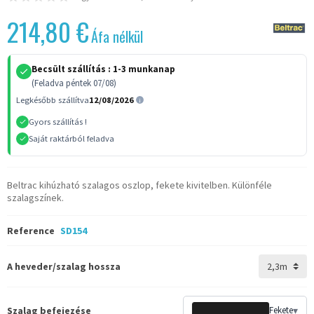
214,80 €
Áfa nélkül
Becsült szállítás :
1-3 munkanap
(Feladva péntek 07/08)
Legkésőbb szállítva
12/08/2026
Gyors szállítás !
Saját raktárból feladva
Beltrac kihúzható szalagos oszlop, fekete kivitelben. Különféle
szalagszínek.
Reference
SD154
A heveder/szalag hossza
Szalag befejezése
Fekete
▾