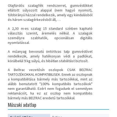
Olajfürdős szalagfék rendszerrel, gumivédőkkel
ellátott súlyozott alappal (nem hagyó nyomot),
többirányú házzal rendelkezik, amely egy kiindulásból
és három szalagérkezésből áll, …
A 2,30 m-es szalag 15 standard színben kapható
választás szerint, áremelés nélkül. A szalagok
személyre szabhatók, opcionálisan digitális
nyomtatással.
A műanyag bevonatú öntöttvas talp gumivédővel
rendelkezik, amely hatékonyan védi a padlókat,
körülbelül 9 kg súlyú, és hibátlan stabilitást biztosít.
A Beltrac vezetősín oszlopok CSAK BELTRAC
TARTOZÉKOKKAL KOMPATIBILISEK
. Ennek az oszlopnak
a kompatibilitása bármely más tartozékkal, mint az
alább bemutatott "100% kompatibilis tartozékok"
nem garantálható. Ezért nem fogadunk el semmilyen
reklamációt, ha ez az oszlop nem kompatibilis
bármely más BELTRAC eredetű tartozékkal.
Műszaki adatlap