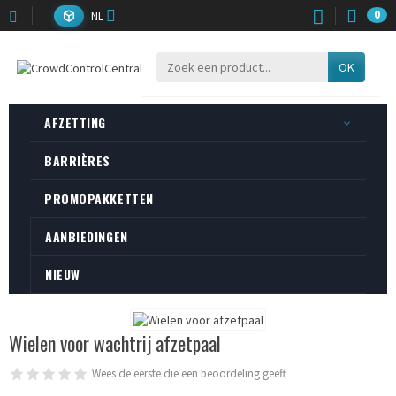
NL
0
OK
AFZETTING
BARRIÈRES
PROMOPAKKETTEN
AANBIEDINGEN
NIEUW
Wielen voor wachtrij afzetpaal
Wees de eerste die een beoordeling geeft