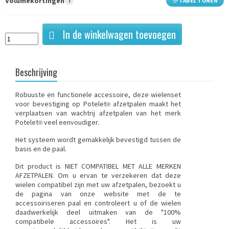
Volumekortingen
i
TABEL TONEN
In de winkelwagen toevoegen
Beschrijving
Robuuste en functionele accessoire, deze wielenset
voor bevestiging op Potelet
afzetpalen maakt het
®
verplaatsen van wachtrij afzetpalen van het merk
Potelet
veel eenvoudiger.
®
Het systeem wordt gemakkelijk bevestigd tussen de
basis en de paal.
Dit product is NIET COMPATIBEL MET ALLE MERKEN
AFZETPALEN
. Om u ervan te verzekeren dat deze
wielen compatibel zijn met uw afzetpalen, bezoekt u
de pagina van onze website met de te
accessoiriseren paal en controleert u of de wielen
daadwerkelijk deel uitmaken van de "100%
compatibele accessoires". Het is uw