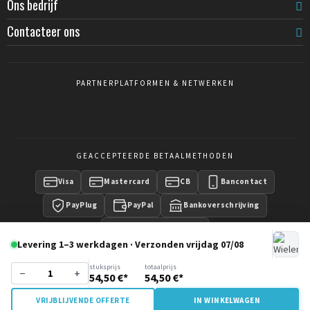
Ons bedrijf
Contacteer ons
PARTNERPLATFORMEN & NETWERKEN
GEACCEPTEERDE BETAALMETHODEN
Visa
Mastercard
CB
Bancontact
PayPlug
PayPal
Bankoverschrijving
Betaling op factuur
Levering 1–3 werkdagen · Verzonden vrijdag 07/08
stuksprijs
totaalprijs
−
+
54,50 €*
54,50 €*
Copyright © 2016 -
CrowdControlCentral
- Wisecom Group
VRIJBLIJVENDE OFFERTE
IN WINKELWAGEN
SRL - All rights reserved.