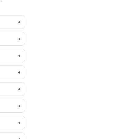
+
+
+
+
+
+
+