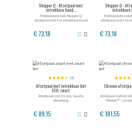
Skipper Q - Afzetpaal met
Skipper Q - Afz
intrekbare band...
intrekbare 
Professionele rode Skipper Q
Professionele viole
afzetpaal met 3 m intrekbare band
afzetpaal met 3 m i
en vulbare voet. Hoogte 90 cm,
en vulbare voet. H
bandbreedte 50 mm, automatisch
band 50 mm, autom
€ 73,18
€ 73,18
remmechanisme. Geschikt voor
Premiumkleur voor
intensief gebruik...
ruimtes,
(4)
Afzetpaal met intrekbaar lint
Chroom afzetpaa
ECO, zwart
Afzetpaal met 3m lint, zwarte
Afzetpaal met lint 30
afwerking.
"Potelet ® ", chro
(gepolijst 
€ 89,15
€ 181,55