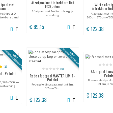
Afzetpaal met intrekbare lint
etpaal met
Witte afzet
ECO, zilver
band...
intrekbaar lin
Afzetpaal met 3m lint, zilvergrijs
tte Skipper Q
Afzetpaal met int
afwerking.
ntrekbare band
300cm, 370cm of 500
oogte 90 cm,
€ 89,15
atische rem.
€ 122,38
 prestigieuze
...
PERSONALISEERBAAR
PERSONALISEERBAAR
LINT
LINT
(2)
(0)
Afzetpaal blauw
l - Potelet
Potel
Rode afzetpaal MASTER LIMIT -
Potelet
Blauwe afzetpaal m
0, 370 of 500cm
lint 3m, 3,7
Rode geleidingspaal met lint 3m,
om afwerking
3,7m of 5m.
RVS).
€ 122,38
€ 122,38