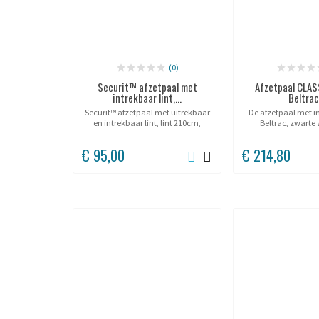
(0)
Securit™ afzetpaal met
Afzetpaal CLAS
intrekbaar lint,...
Beltra
Securit™ afzetpaal met uitrekbaar
De afzetpaal met in
en intrekbaar lint, lint 210cm,
Beltrac, zwarte 
geborsteld RVS.
Verschillende li
€ 95,00
€ 214,80