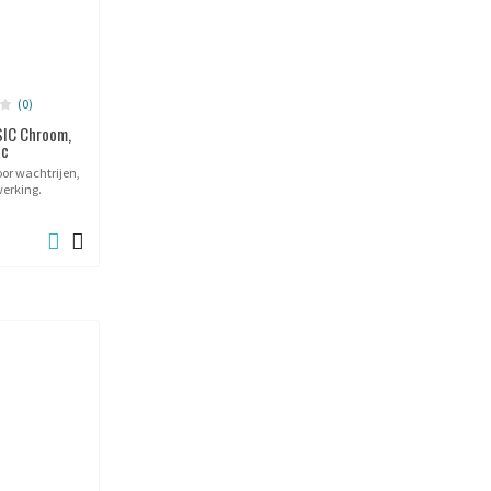
(0)
SIC Chroom,
ac
oor wachtrijen,
erking.