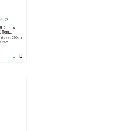
(0)
SIC blauw
00cm...
zetpaal, 230cm
e voet.