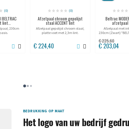
(0)
(0)
l BELTRAC
Afzetpaal chroom gepolijst
Beltrac MODE
lint...
staal ACCENT lint
afzetpaal 
etpaal, 230cm
Afzetpaal gepolijst chroom staal,
Afzetpaal met int
basis.
platte voet met 2,3m lint.
230cm (Zwart) "BE
€ 225,60
€ 224,40
€ 203,04
BEDRUKKING OP MAAT
Het logo van uw bedrijf gedr