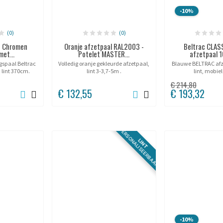
-10%
(0)
(0)
D Chromen
Oranje afzetpaal RAL2003 -
Beltrac CLAS
met...
Potelet MASTER...
afzetpaal 1
spaal Beltrac
Volledig oranje gekleurde afzetpaal,
Blauwe BELTRAC af
 lint 370cm.
lint 3-3,7-5m .
lint, mobiel
€ 214,80
€ 132,55
€ 193,32
PERSONALISEERBAAR
LINT
-10%