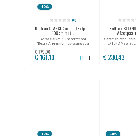
-10%
(0)
Beltrac CLASSIC rode afzetpaal
Beltrac EXTEN
100cm met...
Afzetpaal 
De rode aluminium afzetpaal
Chromen afbakening
"Beltrac", premium oplossing voor
EXTEND Magnetic,
begeleiding!
€ 179,00
€ 161,10
€ 230,43
-10%
-10%