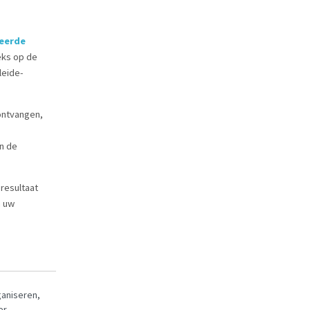
eerde
eks op de
leide-
 ontvangen,
en de
resultaat
n uw
ganiseren,
er