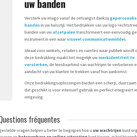
uw banden
Versterk uw imago vanaf de ontvangst dankzij
gepersonalis
banden
in uw huisstijl. Het bedrukken van uw logo rechtstre
banden van uw
afzetpalen
transformeert een eenvoudig ge
instrument in een waar
visueel communicatiemiddel
.
Ideaal voor winkels, retailers en ruimtes waar publiek wordt
deze bedrukking maakt het mogelijk uw
merkidentiteit te
versterken
, de leesbaarheid van wachtrijen te verbeteren 
aandacht van uw klanten te trekken vanaf hun aankomst.
Onze bedrukkingsoplossingen bieden een scherp, duurzaam 
dat geschikt is voor intensief gebruik en perfect integreert i
omgeving.
Questions fréquentes
gestelde vragen helpen u beter te begrijpen hoe u
uw wachtrijen
kunt or
liseren en
betrouwbare en veilige uitrusting
kunt kiezen, in het bijzond