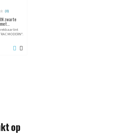
(0)
RN zwarte
met...
rekbaar lint
LTRAC MODERN".
ukt op