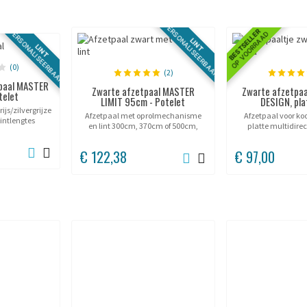
PERSONALISEERBAAR
PERSONALISEERBAAR
BESTSELLER
OP VOORRAAD
LINT
LINT
(0)
(2)
tpaal MASTER
Zwarte afzetpaal MASTER
Zwarte afzetpaa
telet
LIMIT 95cm - Potelet
DESIGN, pla
ijs/zilvergrijze
Afzetpaal met oprolmechanisme
Afzetpaal voor ko
lintlengtes
en lint 300cm, 370cm of 500cm,
platte multidirec
aar.
diverse kleuren.
€ 122,38
€ 97,00