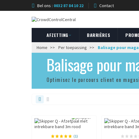
Bel ons :
0032 87 84 10 22
Contact
AFZETTING
BARRIÈRES
PROM
Home
Per toepassing
Balisage pour maga
Balisage pour m
Optimisez le parcours client en magasi
(1)