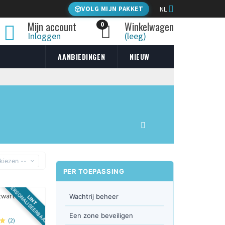
VOLG MIJN PAKKET
NL
Mijn account
Winkelwagen
0
Inloggen
(leeg)
AANBIEDINGEN
NIEUW
 kiezen --
PER TOEPASSING
PERSONALISEERBAAR
Wachtrij beheer
LINT
Een zone beveiligen
(2)