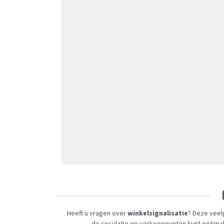
Heeft u vragen over
winkelsignalisatie
? Deze veel
de circulatie op verkooppunten kunt optima