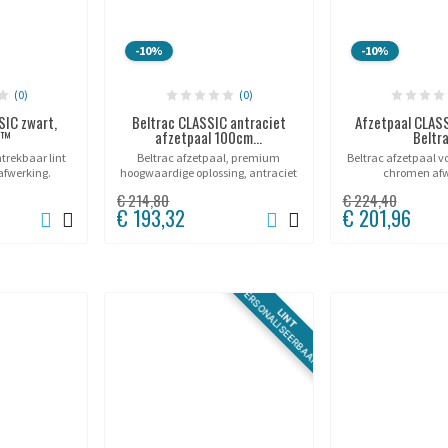
-10%
-10%
(0)
(0)
SIC zwart,
Beltrac CLASSIC antraciet
Afzetpaal CLAS
c™
afzetpaal 100cm...
Beltr
trekbaar lint
Beltrac afzetpaal, premium
Beltrac afzetpaal v
afwerking.
hoogwaardige oplossing, antraciet
chromen afw
ntkleuren.
afwerking.
€ 214,80
€ 224,40
€ 193,32
€ 201,96
PERSONALISEERBAAR
LINT