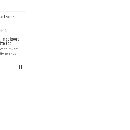
(1)
l met koord
tte top
orden, zwart,
tionele kop.