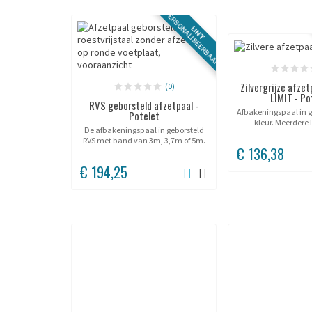
PERSONALISEERBAAR
LINT
Zilvergrijze afze
(0)
LIMIT - Po
RVS geborsteld afzetpaal -
Afbakeningspaal in gr
Potelet
kleur. Meerdere 
De afbakeningspaal in geborsteld
beschikb
RVS met band van 3m, 3,7m of 5m.
€ 136,38
€ 194,25