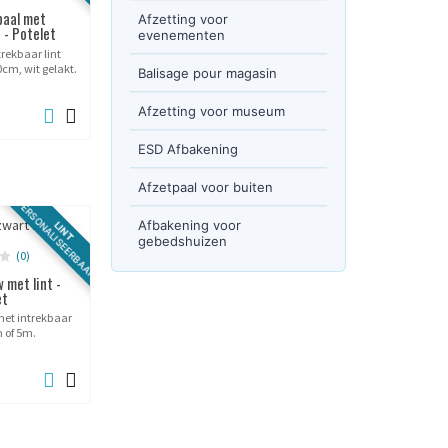
paal met
Afzetting voor
t - Potelet
evenementen
rekbaar lint
cm, wit gelakt.
Balisage pour magasin
Afzetting voor museum
ESD Afbakening
Afzetpaal voor buiten
PERSONALISEERBAAR
Afbakening voor
LINT
gebedshuizen
(0)
 met lint -
et
et intrekbaar
m of 5m.