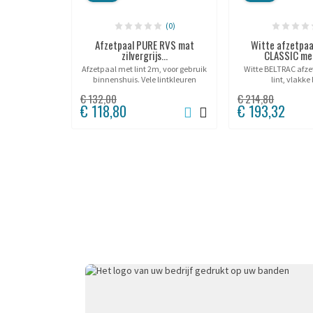
(0)
Afzetpaal PURE RVS mat
Witte afzetpaa
zilvergrijs...
CLASSIC met 
Afzetpaal met lint 2m, voor gebruik
Witte BELTRAC afz
binnenshuis. Vele lintkleuren
lint, vlakke 
beschikbaar.
€ 132,00
€ 214,80
€ 118,80
€ 193,32