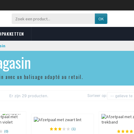
OK
OPAKKETTEN
sin
agasin
n avec un balisage adapté au retail.
Er zijn 29 producten.
Sorteer op:
-- gelieve te
(1)
(0)