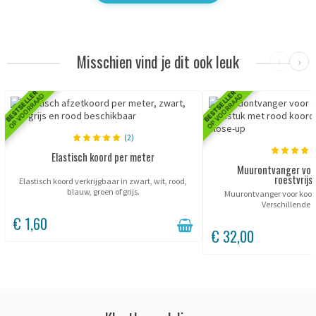
Misschien vind je dit ook leuk
‹
›
BESTSELLER
BESTSELLER
OP VOORRAAD
OP VOORRAAD
(2)
Elastisch koord per meter
Muurontvanger voor
roestvrijs
Elastisch koord verkrijgbaar in zwart, wit, rood,
blauw, groen of grijs.
Muurontvanger voor koord 
Verschillende k
€ 1,60
€ 32,00