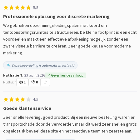
5/5
Professionele oplossing voor discrete markering
We gebruiken deze mini-geleidingspalen met koord om
tentoonstellingsruimtes te structureren. De kleine footprint is een echt
voordeel en maakt een effectieve afbakening mogelijk zonder een
zware visuele barrière te creëren. Zeer goede keuze voor moderne
markering.
Deze beoordeling is automatisch vertaald
Nathalie T.
·
23 april 2026
✓ Geverifieerde aankoop
Nuttig ?
👍
1
👎
0
🚩
4/5
Goede klantenservice
Zeer snelle levering, goed product. Bij een nieuwe bestelling waren er
transportschade door de vervoerder, maar dit werd zeer snel en gratis
opgelost. Ik beveel deze site en het reactieve team ten zeerste aan.