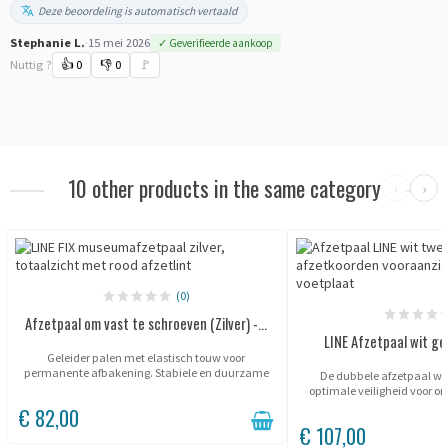
Deze beoordeling is automatisch vertaald
Stephanie L.
·
15 mei 2026
✓ Geverifieerde aankoop
Nuttig ?
👍
0
👎
0
🚩
10 other products in the same category
‹
›
(0)
Afzetpaal om vast te schroeven (Zilver) -...
LINE Afzetpaal wit ge
Geleider palen met elastisch touw voor
permanente afbakening. Stabiele en duurzame
De dubbele afzetpaal wi
bevestiging in grijs RAL 7035. Ideaal voor
optimale veiligheid voor o
beroepsruimtes, musea en galerijen. Elastisch,...
musea, galerieën en tentoon
€ 82,00
dubbel uitschuifbaa
€ 107,00