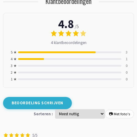
Klantbeoordelingen
4.8
/5
4 klantbeoordelingen
5 ★
3
4 ★
1
3 ★
0
2 ★
0
1 ★
0
BEOORDELING SCHRIJVEN
Sorteren :
📷 Met foto's
5/5