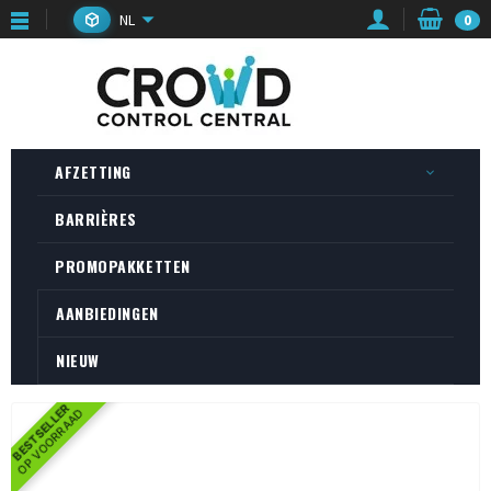
NL
0
AFZETTING
BARRIÈRES
PROMOPAKKETTEN
AANBIEDINGEN
NIEUW
BESTSELLER
OP VOORRAAD