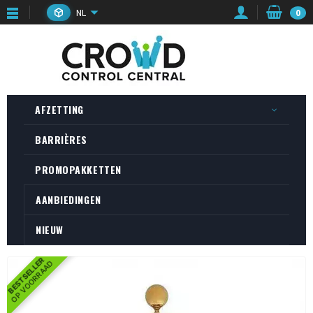
NL
0
AFZETTING
BARRIÈRES
PROMOPAKKETTEN
AANBIEDINGEN
NIEUW
BESTSELLER
OP VOORRAAD