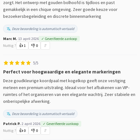
zorgt. Het ontwerp met gouden bolhoofd is tijdloos en past
gemakkelijk in een chique omgeving. Zeer goede keuze voor
bezoekersbegeleiding en discrete binnenmarkering
Deze beoordeling is automatisch vertaald
Marc M.
·
13 april 2026
✓ Geverifieerde aankoop
Nuttig ?
👍
1
👎
0
🚩
5/5
Perfect voor hoogwaardige en elegante markeringen
Deze goudkleurige koordpaal met kogelkop geeft onze vestiging
meteen een premium uitstraling. Ideaal voor het afbakenen van VIP-
ruimtes of het organiseren van een elegante wachtrij. Zeer stabiele en
onberispelijke afwerking.
Deze beoordeling is automatisch vertaald
Patrick P.
·
2 april 2026
✓ Geverifieerde aankoop
Nuttig ?
👍
0
👎
0
🚩