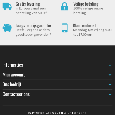
Gratis levering
Veilige betaling
In Europa vanaf een
100% veilige online
bestelling van 500 €*
betaling
Laagste prijsgarantie
Klantendienst
Heeft u ergens anders
Maandag t/m vrijdag 9.00
goedkoper gevonden?
tot 17.00 uur
Informaties
Mijn account
Ons bedrijf
Contacteer ons
PARTNERPLATFORMEN & NETWERKEN