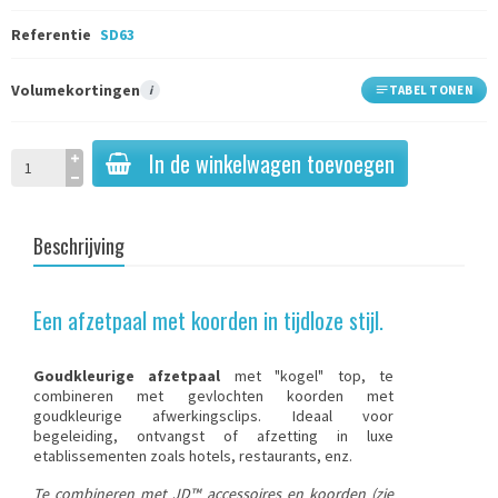
Referentie
SD63
Volumekortingen
i
TABEL TONEN
In de winkelwagen toevoegen
Beschrijving
Een afzetpaal met koorden in tijdloze stijl.
Goudkleurige afzetpaal
met "kogel" top, te
combineren met
gevlochten koorden
met
goudkleurige afwerkingsclips. Ideaal voor
begeleiding, ontvangst of afzetting in luxe
etablissementen zoals hotels, restaurants, enz.
Te combineren met JD™ accessoires en koorden (zie