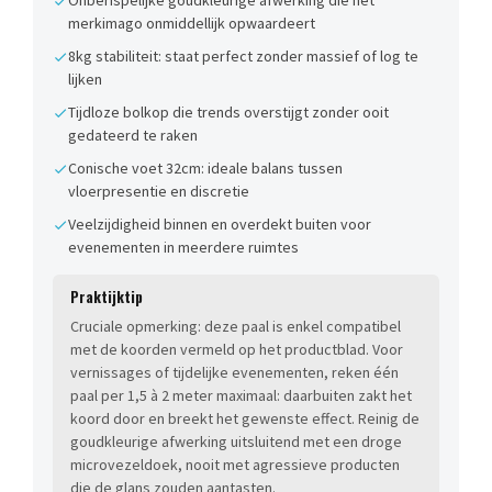
Onberispelijke goudkleurige afwerking die het
merkimago onmiddellijk opwaardeert
8kg stabiliteit: staat perfect zonder massief of log te
lijken
Tijdloze bolkop die trends overstijgt zonder ooit
gedateerd te raken
Conische voet 32cm: ideale balans tussen
vloerpresentie en discretie
Veelzijdigheid binnen en overdekt buiten voor
evenementen in meerdere ruimtes
Praktijktip
Cruciale opmerking: deze paal is enkel compatibel
met de koorden vermeld op het productblad. Voor
vernissages of tijdelijke evenementen, reken één
paal per 1,5 à 2 meter maximaal: daarbuiten zakt het
koord door en breekt het gewenste effect. Reinig de
goudkleurige afwerking uitsluitend met een droge
microvezeldoek, nooit met agressieve producten
die de glans zouden aantasten.