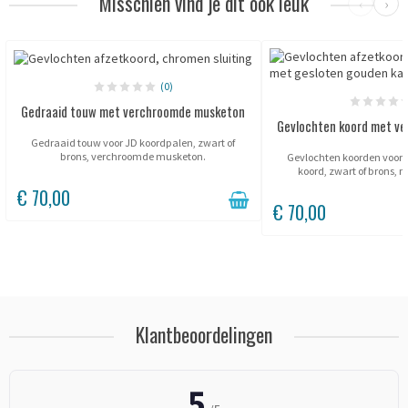
Misschien vind je dit ook leuk
‹
›
(0)
Gedraaid touw met verchroomde musketon
Gevlochten koord met ve
Gedraaid touw voor JD koordpalen, zwart of
brons, verchroomde musketon.
Gevlochten koorden voor 
koord, zwart of brons, 
musketon karabi
€ 70,00
€ 70,00
Klantbeoordelingen
5