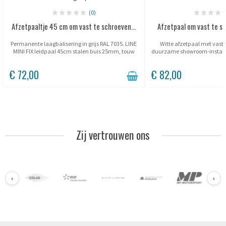
(0)
Afzetpaaltje 45 cm om vast te schroeven...
Afzetpaal om vast te sch
Permanente laagbalisering in grijs RAL 7035. LINE
Witte afzetpaal met vast
MINI FIX leidpaal 45cm stalen buis 25mm, touw
duurzame showroom-installat
6mm, zilvergrijze uitvoering voor beveiligde
6 mm apart te bestellen, a
toegangszones in musea, galerijen...
€ 72,00
€ 82,00
Zij vertrouwen ons
‹
›