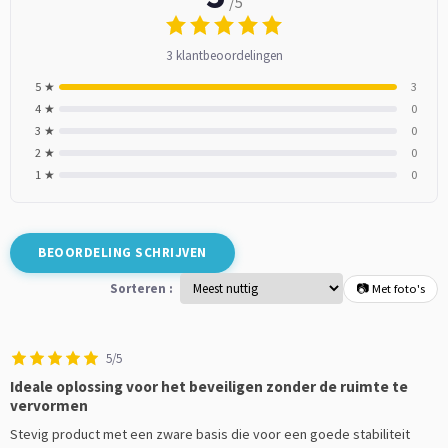
/5
3 klantbeoordelingen
5 ★
3
4 ★
0
3 ★
0
2 ★
0
1 ★
0
BEOORDELING SCHRIJVEN
Sorteren :
📷 Met foto's
5/5
Ideale oplossing voor het beveiligen zonder de ruimte te
vervormen
Stevig product met een zware basis die voor een goede stabiliteit