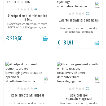
(0)
(0)
Afzetpaal met intrekbaar lint
(in te...
Zwarte snelwissel bodempaal
Hoogwaardige afzetpaal met lint
BELTRAC, CLASSIC gamma, voor
Inzetbaar in seconden, zonder
vaste installatie.
gereedschap. Eenmalig
geplaatste huls; de paal wordt
€ 219,60
naar wens geplaatst en
€ 181,91
verwijderd. Soepele lintterugloop,
zonder schok....
(0)
(0)
Rode directe afsluitpaal
Gele tijdelijke
waarschuwingspaal
Inzetbaar in seconden, zonder
Inzetbaar in seconden, zonder