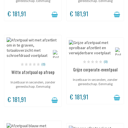
gereedschap. Eenmalig
gereedschap. Eenmalig
geplaatste huls; de paal wordt
geplaatste huls; de paal wordt
naar wens geplaatst en
naar wens geplaatst en
€ 181,91
€ 181,91
verwijderd. Soepele lintterugloop,
verwijderd. Soepele lintterugloop,
zonder schok....
zonder schok....
(0)
(0)
Grijze corporate-eventpaal
Witte afzetpaal op afroep
Inzetbaar in seconden, zonder
Inzetbaar in seconden, zonder
gereedschap. Eenmalig
gereedschap. Eenmalig
geplaatste huls; de paal wordt
geplaatste huls; de paal wordt
naar wens geplaatst en
€ 181,91
naar wens geplaatst en
verwijderd. Soepele lintterugloop,
€ 181,91
verwijderd. Soepele lintterugloop,
zonder schok....
zonder schok....