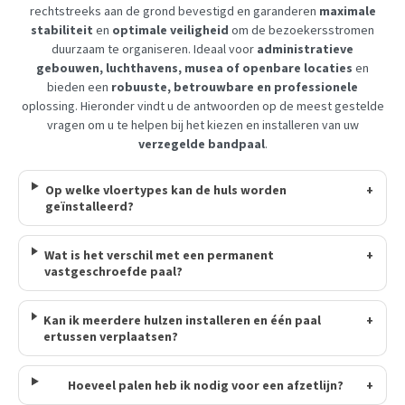
rechtstreeks aan de grond bevestigd en garanderen
maximale
stabiliteit
en
optimale veiligheid
om de bezoekersstromen
duurzaam te organiseren. Ideaal voor
administratieve
gebouwen, luchthavens, musea of ​​openbare locaties
en
bieden een
robuuste, betrouwbare en professionele
oplossing. Hieronder vindt u de antwoorden op de meest gestelde
vragen om u te helpen bij het kiezen en installeren van uw
verzegelde bandpaal
.
Op welke vloertypes kan de huls worden
+
geïnstalleerd?
Wat is het verschil met een permanent
+
vastgeschroefde paal?
Kan ik meerdere hulzen installeren en één paal
+
ertussen verplaatsen?
Hoeveel palen heb ik nodig voor een afzetlijn?
+