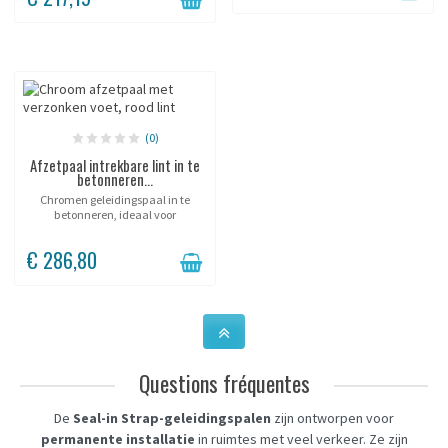
één paal. Vorm een...
(0)
Afzetpaal intrekbare lint in te
betonneren...
Chromen geleidingspaal in te
betonneren, ideaal voor
permanente afzetting!
€ 286,80
Questions fréquentes
De
Seal-in Strap-geleidingspalen
zijn ontworpen voor
permanente installatie
in ruimtes met veel verkeer. Ze zijn