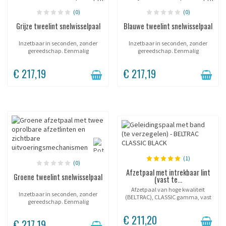
(0)
(0)
Grijze tweelint snelwisselpaal
Blauwe tweelint snelwisselpaal
Inzetbaar in seconden, zonder
Inzetbaar in seconden, zonder
gereedschap. Eenmalig
gereedschap. Eenmalig
geplaatste huls; de paal wordt
geplaatste huls; de paal wordt
naar wens geplaatst en
naar wens geplaatst en
€ 217,19
€ 217,19
verwijderd. Twee lintuitgangen,
verwijderd. Twee lintuitgangen,
één paal. Vorm een...
één paal. Vorm een...
(1)
(0)
Afzetpaal met intrekbaar lint
Groene tweelint snelwisselpaal
(vast te...
Afzetpaal van hoge kwaliteit
Inzetbaar in seconden, zonder
(BELTRAC), CLASSIC gamma, vast
gereedschap. Eenmalig
te betonnen.
geplaatste huls; de paal wordt
€ 211,20
naar wens geplaatst en
€ 217,19
verwijderd. Twee lintuitgangen,