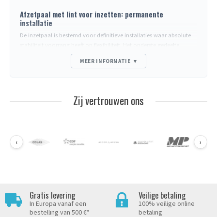
Afzetpaal met lint voor inzetten: permanente
installatie
De inzetpaal is bestemd voor definitieve installaties waar absolute
stabiliteit voorrang heeft op flexibiliteit. Het onderste gedeelte
(inzetstang) wordt ingegoten in beton of in een metalen huls,
MEER INFORMATIE
▾
waardoor elk kantrisico wordt weggenomen en een mechanische
weerstand wordt geboden die veel superieur is aan mobiele
modellen.
Zij vertrouwen ons
Inzetmethoden
Direct inzetten
: de stang wordt ingegoten in een verse
betonfundering (typisch 200 mm diep). Onomkeerbare maar meest
solide oplossing.
Demonteerbare huls
: een metalen cilinder wordt in de grond
‹
›
ingezet, de paal wordt erin geplaatst en vergrendeld. Maakt
verwijdering mogelijk voor onderhoud of planaanpassing.
Geschroefde plaat
: zie de
schroefmodellen
voor een
demonteerbaar alternatief zonder inzetten.
Gratis levering
Veilige betaling
Wanneer kiezen voor een inzetpaal
In Europa vanaf een
100% veilige online
Openbare of particuliere parkeerplaatsen (definitieve gangen).
bestelling van 500 €*
betaling