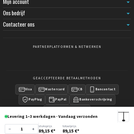
Mijn account
Ons bedrijf
Contacteer ons
PARTNERPLATFORMEN & NETWERKEN
GEACCEPTEERDE BETAALMETHODEN
Visa
Mastercard
CB
Bancontact
PayPlug
PayPal
Bankoverschrijving
Betaling op factuur
Levering 1–3 werkdagen · Vandaag verzonden
stuksprijs
totaalprijs
−
+
89,15 €*
89,15 €*