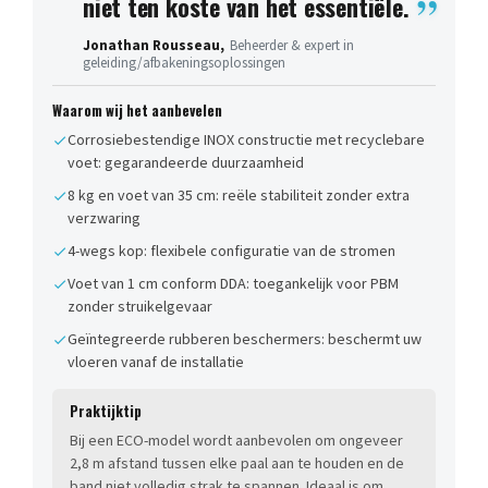
niet ten koste van het essentiële.
Jonathan Rousseau,
Beheerder & expert in
geleiding/afbakeningsoplossingen
Waarom wij het aanbevelen
Corrosiebestendige INOX constructie met recyclebare
voet: gegarandeerde duurzaamheid
8 kg en voet van 35 cm: reële stabiliteit zonder extra
verzwaring
4-wegs kop: flexibele configuratie van de stromen
Voet van 1 cm conform DDA: toegankelijk voor PBM
zonder struikelgevaar
Geïntegreerde rubberen beschermers: beschermt uw
vloeren vanaf de installatie
Praktijktip
Bij een ECO-model wordt aanbevolen om ongeveer
2,8 m afstand tussen elke paal aan te houden en de
band niet volledig strak te spannen. Ideaal is om