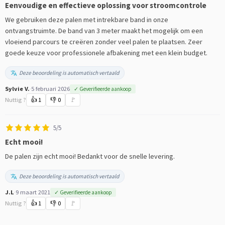
Eenvoudige en effectieve oplossing voor stroomcontrole
We gebruiken deze palen met intrekbare band in onze
ontvangstruimte. De band van 3 meter maakt het mogelijk om een
vloeiend parcours te creëren zonder veel palen te plaatsen. Zeer
goede keuze voor professionele afbakening met een klein budget.
Deze beoordeling is automatisch vertaald
Sylvie V.
·
5 februari 2026
✓ Geverifieerde aankoop
Nuttig ?
👍
1
👎
0
🚩
5/5
Echt mooi!
De palen zijn echt mooi! Bedankt voor de snelle levering.
Deze beoordeling is automatisch vertaald
J.L
·
9 maart 2021
✓ Geverifieerde aankoop
Nuttig ?
👍
1
👎
0
🚩