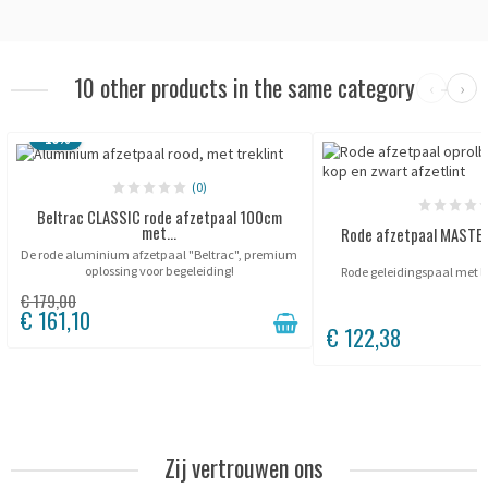
10 other products in the same category
‹
›
-10%
(0)
Beltrac CLASSIC rode afzetpaal 100cm
met...
Rode afzetpaal MASTER
De rode aluminium afzetpaal "Beltrac", premium
oplossing voor begeleiding!
Rode geleidingspaal met li
€ 179,00
€ 161,10
€ 122,38
Zij vertrouwen ons