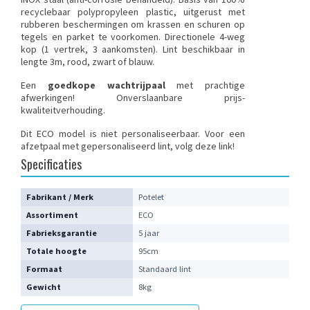
recyclebaar polypropyleen plastic, uitgerust met
rubberen beschermingen om krassen en schuren op
tegels en parket te voorkomen. Directionele 4-weg
kop (1 vertrek, 3 aankomsten). Lint beschikbaar in
lengte 3m, rood, zwart of blauw.
Een
goedkope wachtrijpaal
met prachtige
afwerkingen! Onverslaanbare prijs-
kwaliteitverhouding.
Dit ECO model is niet personaliseerbaar. Voor een
afzetpaal met gepersonaliseerd lint,
volg deze link
!
Specificaties
Fabrikant / Merk
Potelet
Assortiment
ECO
Fabrieksgarantie
5 jaar
Totale hoogte
95cm
Formaat
Standaard lint
Gewicht
8kg