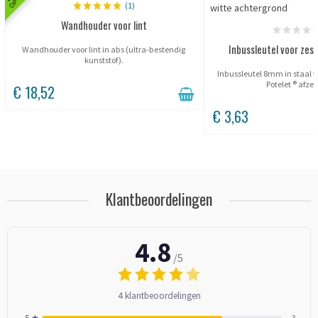
(1)
Wandhouder voor lint
Inbussleutel voor ze
Wandhouder voor lint in abs (ultra-bestendig
kunststof).
Inbussleutel 8mm in staal 
Potelet ® afze
€ 18,52
€ 3,63
Klantbeoordelingen
4.8
/5
4 klantbeoordelingen
5 ★
3