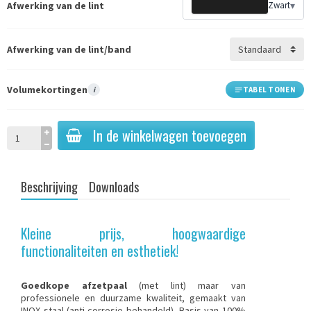
Afwerking van de lint
Zwart
▾
Afwerking van de lint/band
Volumekortingen
i
TABEL TONEN
In de winkelwagen toevoegen
Beschrijving
Downloads
Kleine prijs, hoogwaardige
functionaliteiten en esthetiek!
Goedkope afzetpaal
(met lint) maar van
professionele en duurzame kwaliteit, gemaakt van
INOX staal (anti-corrosie behandeld). Basis van 100%