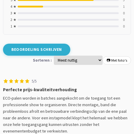
4 ★
1
3 ★
0
2 ★
0
1 ★
0
BEOORDELING SCHRIJVEN
Sorteren :
📷 Met foto's
5/5
Perfecte prijs-kwaliteitverhouding
ECO-palen worden in batches aangekocht om de toegang tot een
professionele show te organiseren. Directe montage, band die
probleemloos afrolt en betrouwbare verbindingsclip van de ene paal
naar de andere. Voor een instapmodel klopt het helemaal: we hebben
onze hele toegangsgang kunnen uitrusten zonder het
evenementenbudget te verkwisten.