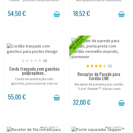
facilitado.
54,50 €
18,52 €
BEST-SELLER
EM STOCK
(0)
(2)
Corda trançada com ganchos
polipropileno...
Receptor de Parede para
Cordão LINE
Corda de orientação com
ganchos, para associar com os
Receptor de parede para cordão
postes "Design".
"Line" Potelet ® . Várias cores
disponíveis.
55,00 €
32,00 €