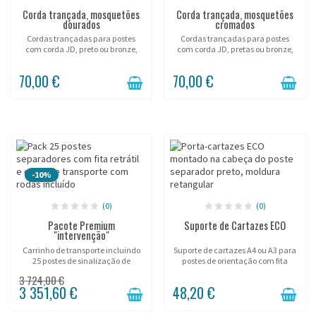
Corda trançada, mosquetões
Corda trançada, mosquetões
dourados
cromados
Cordas trançadas para postes
Cordas trançadas para postes
com corda JD, preto ou bronze,
com corda JD, pretas ou bronze,
mosquetões latão dourado.
mosquetões cromados.
70,00 €
70,00 €
-10%
(0)
(0)
Pacote Premium
Suporte de Cartazes ECO
"intervenção"
Carrinho de transporte incluindo
Suporte de cartazes A4 ou A3 para
25 postes de sinalização de
postes de orientação com fita
intervenção!
Potelet ® .
3 724,00 €
3 351,60 €
48,20 €