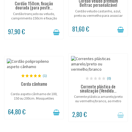
Cordão veludo premium
Cordão 150cm, fixação
Beltrac personalizável
dourada (para poste...
Cordão veludo castanho, azul,
Cordão trançado ou veludo,
preto ou vermelho para associar
comprimento 150cm e fixação
com postes Beltrac.
dourada.
81,60 €
97,90 €
(1)
(0)
Corda cânhamo
Corrente plástica de
sinalização (Vendida...
Corda aspeto cânhamo de 100,
Corrente plástica amarelo/preto
150 ou 200cm. Mosquetões
ou vermelho/branco, ao metro
cromados ou latão.
linear.
64,80 €
2,80 €