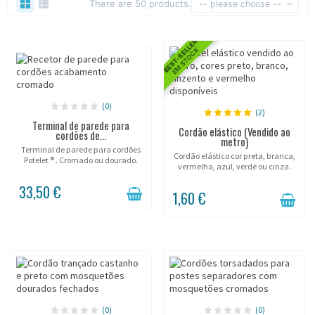
There are 50 products.
-- please choose --
BEST-SELLER
EM STOCK
(0)
(2)
Terminal de parede para
Cordão elástico (Vendido ao
cordões de...
metro)
Terminal de parede para cordões
Cordão elástico cor preta, branca,
Potelet ® . Cromado ou dourado.
vermelha, azul, verde ou cinza.
33,50 €
1,60 €
(0)
(0)