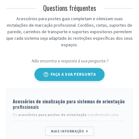
Questions fréquentes
Acessórios para postes guia completam e otimizam suas
instalações de marcação profissional. Cordões, cintas, suportes de
parede, carrinhos de transporte e suportes expositores permitem
que cada sistema seja adaptado às restrições específicas dos seus
espaços.
Não encontra a resposta à sua pergunta ?
help_outline
FAÇA A SUA PERGUNTA
Acessórios de sinalização para sistemas de orientação
profissionais
Os
acessórios para postes de orientação
transformam uma
instalação padrão em solução modular adaptada às necessidades
reais do local. Cada componente atende a uma função precisa:
MAIS INFORMAÇÃO
▾
fixação de parede para terminar uma linha de sinalização, carrinho