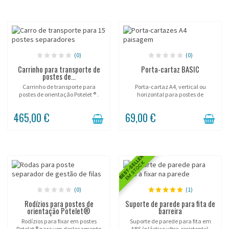
(0)
(0)
Carrinho para transporte de
Porta-cartaz BASIC
postes de...
Carrinho de transporte para
Porta-cartaz A4, vertical ou
postes de orientação Potelet ® .
horizontal para postes de
sinalização Potelet ® .
465,00 €
69,00 €
BEST-SELLER
EM STOCK
(0)
(1)
Rodízios para postes de
Suporte de parede para fita de
orientação Potelet®
barreira
Rodízios para fixar em postes
Suporte de parede para fita em
Potelet ® para um deslocamento
ABS (plástico ultra-resistente).