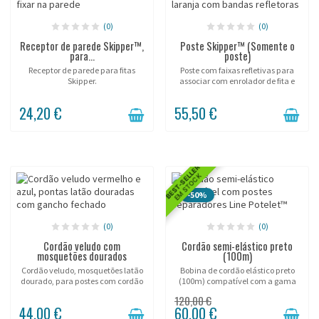
(0)
(0)
Receptor de parede Skipper™,
Poste Skipper™ (Somente o
para...
poste)
Receptor de parede para fitas
Poste com faixas refletivas para
Skipper.
associar com enrolador de fita e
base Skipper™.
24,20 €
55,50 €
BEST-SELLER
EM STOCK
-50%
(0)
(0)
Cordão veludo com
Cordão semi-elástico preto
mosquetões dourados
(100m)
Cordão veludo, mosquetões latão
Bobina de cordão elástico preto
dourado, para postes com cordão
(100m) compatível com a gama
JD.
Line Potelet®.
120,00 €
44,00 €
60,00 €