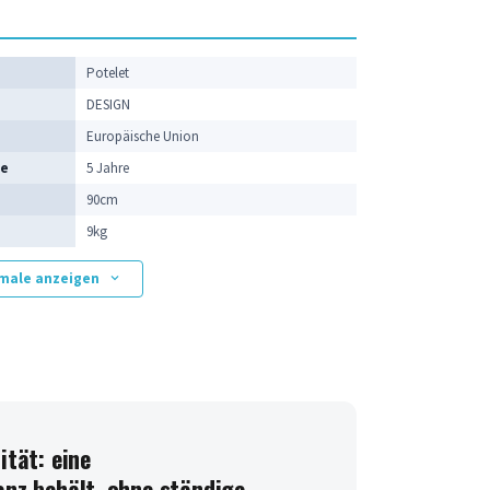
e
Potelet
DESIGN
Europäische Union
ie
5 Jahre
90cm
9kg
kmale anzeigen
ität: eine
anz behält, ohne ständige