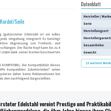
Datenblatt
Hersteller / Mark
Kordel/Seile
Serie
Herstellungsort
 (gebürsteter Edelstahl ist ein edles
Herstellergarant
n jede Umgebung integriert! Es benötigt
ektive Abgrenzung von Freiheits- und
Gesamthöhe
schlangen. Der flache Kopf kann bis zu 4
 stabil dank seiner breiten beschwerten
Gewicht
13 weitere Mer
EN KOMPATIBEL
. Die Kompatibilität dieses
00% kompatiblen Zubehörteilen" unten
zeptieren daher keine Reklamationen bei
als den nachfolgend dargestellten.
rsteter Edelstahl vereint Prestige und Praktikabil
flächenveredelung, die über Jahre hinweg ihren Gl