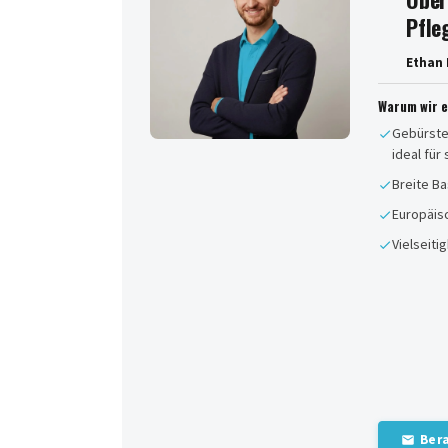
Pfle
Ethan 
Warum wir 
Gebürstet
ideal für
Breite Ba
Europäis
Vielseiti
Ber