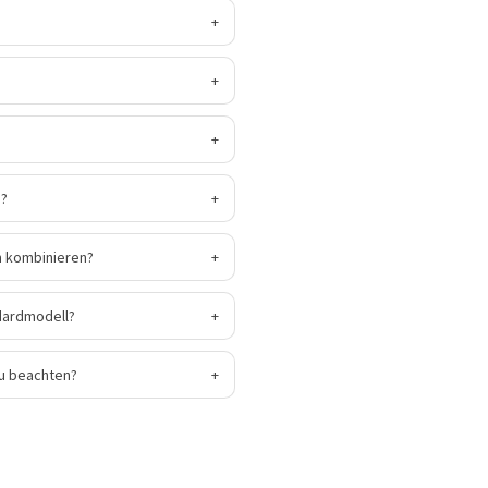
+
+
+
n?
+
m kombinieren?
+
dardmodell?
+
u beachten?
+