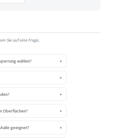
en Sie auf eine Frage,
bsperrung wählen?
+
+
nden?
+
en Oberflächen?
+
gshalle geeignet?
+