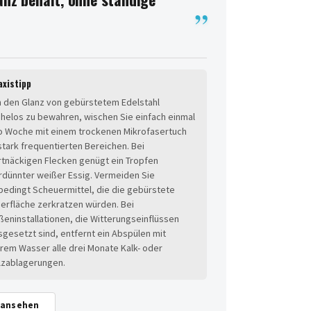
axistipp
 den Glanz von gebürstetem Edelstahl
helos zu bewahren, wischen Sie einfach einmal
o Woche mit einem trockenen Mikrofasertuch
 stark frequentierten Bereichen. Bei
rtnäckigen Flecken genügt ein Tropfen
rdünnter weißer Essig. Vermeiden Sie
bedingt Scheuermittel, die die gebürstete
erfläche zerkratzen würden. Bei
ßeninstallationen, die Witterungseinflüssen
sgesetzt sind, entfernt ein Abspülen mit
arem Wasser alle drei Monate Kalk- oder
lzablagerungen.
 ansehen