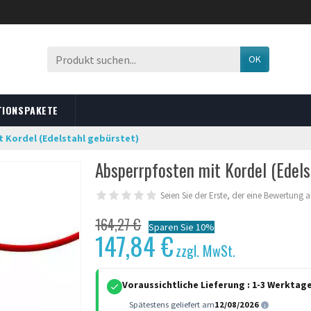
OK
TIONSPAKETE
 Kordel (Edelstahl gebürstet)
Absperrpfosten mit Kordel (Edels
Seien Sie der Erste, der eine Bewertung 
164,27 €
Sparen Sie 10%
147,84 €
zzgl. MwSt.
Voraussichtliche Lieferung :
1-3 Werktag
Spätestens geliefert am
12/08/2026