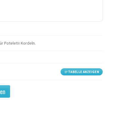
ür Potelet
Kordeln.
®
TABELLE ANZEIGEN
gen