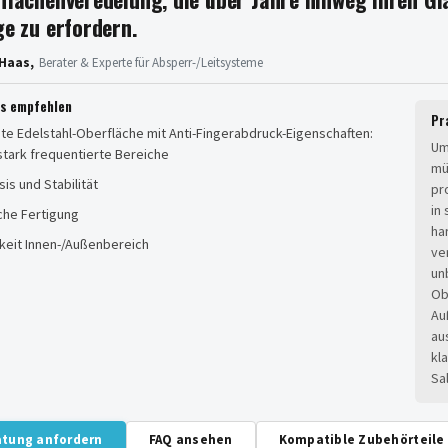
ge zu erfordern.
Haas,
Berater & Experte für Absperr-/Leitsysteme
es empfehlen
Pr
e Edelstahl-Oberfläche mit Anti-Fingerabdruck-Eigenschaften:
Um
 stark frequentierte Bereiche
mü
sis und Stabilität
pr
in
che Fertigung
ha
gkeit Innen-/Außenbereich
ve
un
Ob
Au
au
kl
Sa
atung anfordern
FAQ ansehen
Kompatible Zubehörteile