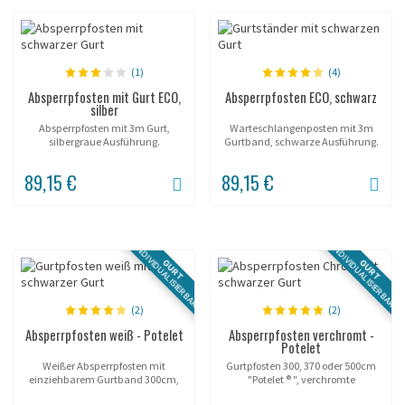
(1)
(4)
Absperrpfosten mit Gurt ECO,
Absperrpfosten ECO, schwarz
silber
Absperrpfosten mit 3m Gurt,
Warteschlangenposten mit 3m
silbergraue Ausführung.
Gurtband, schwarze Ausführung.
89,15 €
89,15 €
INDIVIDUALISIERBAR
INDIVIDUALISIERBAR
GURT
GURT
(2)
(2)
Absperrpfosten weiß - Potelet
Absperrpfosten verchromt -
Potelet
Weißer Absperrpfosten mit
Gurtpfosten 300, 370 oder 500cm
einziehbarem Gurtband 300cm,
"Potelet ® ", verchromte
370cm oder 500cm.
Ausführung (polierter Edelstahl).