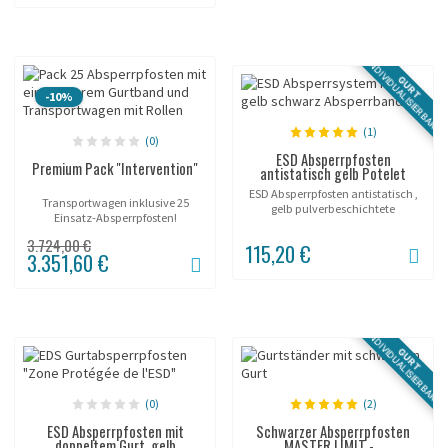
INDIVIDUALISIERBAR
GURT
-10%
(1)
(0)
ESD Absperrpfosten
Premium Pack "Intervention"
antistatisch gelb Potelet
ESD Absperrpfosten antistatisch ,
Transportwagen inklusive 25
gelb pulverbeschichtete
Einsatz-Absperrpfosten!
Stahloberfläche, Gurt mit
Kennzeichnung.
3.724,00 €
115,20 €
3.351,60 €
INDIVIDUALISIERBAR
GURT
(0)
(2)
ESD Absperrpfosten mit
Schwarzer Absperrpfosten
doppeltem Gurt, gelb
MASTER LIMIT -...