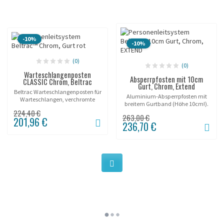
-10%
-10%
(0)
(0)
Warteschlangenposten
Absperrpfosten mit 10cm
CLASSIC Chrom, Beltrac
Gurt, Chrom, Extend
Beltrac Warteschlangenposten für
Aluminium-Absperrpfosten mit
Warteschlangen, verchromte
breitem Gurtband (Höhe 10cm!).
Ausführung.
224,40 €
263,00 €
201,96 €
236,70 €