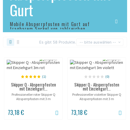
Gurt
Mobile Absperrpfosten mit Gurt auf
tragbarem Sockel von zahlreichen
Herstellern!
Es gibt 58 Produkte.
-- bitte auswählen --
(1)
(0)
Skipper Q - Absperrpfosten
Skipper Q - Absperrpfosten
mit Einziehgurt...
mit Einziehgurt...
Professioneller roter Skipper Q
Professioneller violetter Skipper Q
Absperrpfosten mit 3 m
Absperrpfosten mit 3 m
einziehbarem Gurtband und
Einziehgurt und befüllbarem Fuß.
befüllbarem Fuß. Höhe 90 cm,
90 cm hoch, 50 mm Gurt,
73,18 €
73,18 €
Gurtbreite 50 mm,
Selbstbremse. Premium-Farbe für
Selbstbremssystem. Geeignet für
edle Räume, Innen und...
Innen- und...