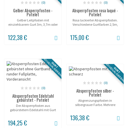
(0)
(0)
Gelber Absperrpfosten -
Absperrpfosten rosa laqué -
Potelet
Potelet
Gelber Leitpfosten mit
Rosa lackierter Absperrpfosten.
einziehbarem Gurt 3m, 3,7m oder
Verschiedene Gurtfarben 2,5m,
5m.
3,2m oder 3,7m.
122,38 €
175,00 €
INDIVIDUALISIERBAR
GURT
INDIVIDUALISIERBAR
GURT
(0)
(0)
Absperrpfosten silber -
Potelet
Absperrpfosten Edelstahl
gebürstet - Potelet
Abgrenzungspfosten in
silbergrauer Farbe. Mehrere
Der Absperrpfosten aus
Gurtlängen verfügbar.
gebürstetem Edelstahl mit Gurt
von 3m, 3,7m oder 5m.
136,38 €
194,25 €