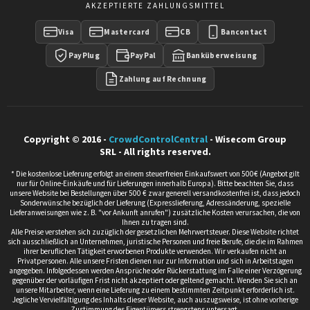
AKZEPTIERTE ZAHLUNGSMITTEL
Visa
Mastercard
CB
Bancontact
PayPlug
PayPal
Banküberweisung
Zahlung auf Rechnung
Copyright © 2016 -
CrowdControlCentral
- Wisecom Group
SRL - All rights reserved.
* Die kostenlose Lieferung erfolgt an einem steuerfreien Einkaufswert von 500€ (Angebot gilt
nur für Online-Einkäufe und für Lieferungen innerhalb Europa). Bitte beachten Sie, dass
unsere Website bei Bestellungen über 500 € zwar generell versandkostenfrei ist, dass jedoch
Sonderwünsche bezüglich der Lieferung (Expresslieferung, Adressänderung, spezielle
Lieferanweisungen wie z. B. "vor Ankunft anrufen") zusätzliche Kosten verursachen, die von
Ihnen zu tragen sind.
Alle Preise verstehen sich zuzüglich der gesetzlichen Mehrwertsteuer. Diese Website richtet
sich ausschließlich an Unternehmen, juristische Personen und freie Berufe, die die im Rahmen
ihrer beruflichen Tätigkeit erworbenen Produkte verwenden. Wir verkaufen nicht an
Privatpersonen. Alle unsere Fristen dienen nur zur Information und sich in Arbeitstagen
angegeben. Infolgedessen werden Ansprüche oder Rückerstattung im Falle einer Verzögerung
gegenüber der vorläufigen Frist nicht akzeptiert oder geltend gemacht. Wenden Sie sich an
unsere Mitarbeiter, wenn eine Lieferung zu einem bestimmten Zeitpunkt erforderlich ist.
Jegliche Vervielfältigung des Inhalts dieser Website, auch auszugsweise, ist ohne vorherige
Zustimmung des Eigentümers strengstens untersagt.