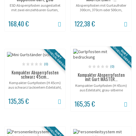
ESD Absperrpfosten ausgestattet
Absperrpfosten mit Gurtaufroller
mit zwei einziehbaren Gurten,
300cm, 370cm oder 500cm,
gelb pulverbeschichteter Stahl.
zahlreiche Farben.
168,40 €
122,38 €
INDIVIDUALISIERBAR
INDIVIDUALISIERBAR
GURT
GURT
(0)
(0)
Kompakter Absperrpfosten
Kompakter Absperrpfosten
schwarz 45cm...
mit Gurt MASTER...
Kompakter Gurtpfosten (H 45cm)
Kompakter Gurtpfosten (H 45cm)
aus schwarz lackiertem Edelstahl,
aus Edelstahl, grau-silberne
300cm Gurt (Empfängerpfosten
Oberfläche, 300cm Gurt.
optional).
135,35 €
165,35 €
INDIVIDUALISIERBAR
GURT