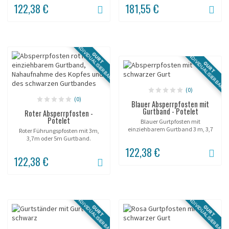
122,38 €
181,55 €
INDIVIDUALISIERBAR
GURT
INDIVIDUALISIERBAR
GURT
(0)
(0)
Blauer Absperrpfosten mit
Gurtband - Potelet
Roter Absperrpfosten -
Potelet
Blauer Gurtpfosten mit
einziehbarem Gurtband 3 m, 3,7
Roter Führungspfosten mit 3m,
m oder 5 m.
3,7m oder 5m Gurtband.
122,38 €
122,38 €
INDIVIDUALISIERBAR
INDIVIDUALISIERBAR
GURT
GURT