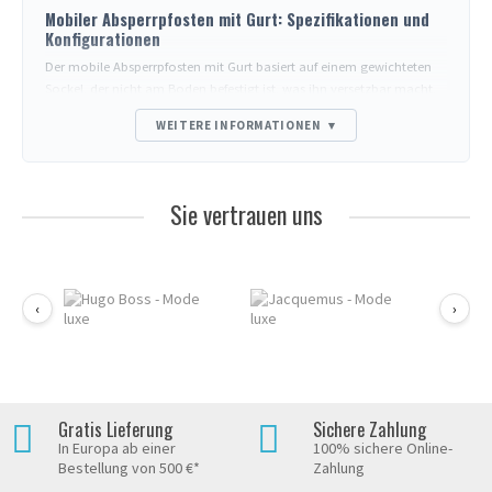
Mobiler Absperrpfosten mit Gurt: Spezifikationen und
Konfigurationen
Der mobile Absperrpfosten mit Gurt basiert auf einem gewichteten
Sockel, der nicht am Boden befestigt ist, was ihn versetzbar macht,
aber eine Mindestmasse zur Gewährleistung seiner Stabilität
WEITERE INFORMATIONEN
▾
erfordert. Diese Seite erläutert die technischen Eigenschaften zum
Vergleich zwischen Modellen; für häufige Fragen (Außenbereich,
Länge, Personalisierung, Normen) konsultieren Sie den FAQ-Bereich
unten.
Sie vertrauen uns
Vergleich der Befestigungen
Mobil
(diese Seite): versetzbar, ideal für flexiblen Einsatz. Sichtbarer
Sockel.
‹
Zum Einbetonieren
: permanent, unsichtbarer Sockel aber
›
aufwendige Installation.
Zum Verschrauben
: demontierbar, Grundplatte am Boden.
Magnetisch
: ohne Bohren auf eisenhaltigen Böden.
Zu vergleichende Eigenschaften
Gratis Lieferung
Sichere Zahlung
Gewicht des Sockels
: von 6 kg (leichte Modelle, ruhiger
In Europa ab einer
100% sichere Online-
Innenbereich) bis 14 kg (stark frequentierte Bereiche). Unter 8 kg
Bestellung von 500 €*
Zahlung
kann der Pfosten bei Gurtzug kippen.