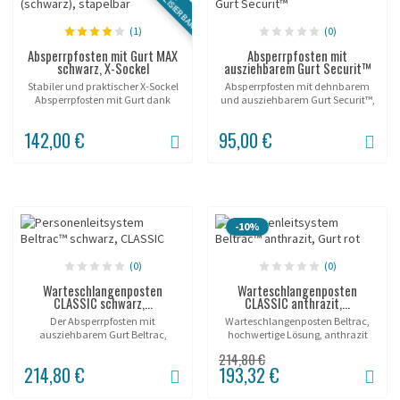
(1)
(0)
Absperrpfosten mit Gurt MAX
Absperrpfosten mit
schwarz, X-Sockel
ausziehbarem Gurt Securit™
Stabiler und praktischer X-Sockel
Absperrpfosten mit dehnbarem
Absperrpfosten mit Gurt dank
und ausziehbarem Gurt Securit™,
stapelbarem Design!
Gurt 210cm, gebürsteter
Edelstahl.
142,00 €
95,00 €
-10%
(0)
(0)
Warteschlangenposten
Warteschlangenposten
CLASSIC schwarz,...
CLASSIC anthrazit,...
Der Absperrpfosten mit
Warteschlangenposten Beltrac,
ausziehbarem Gurt Beltrac,
hochwertige Lösung, anthrazit
schwarze Ausführung.
finish.
214,80 €
Verschiedene Gurtfarben.
214,80 €
193,32 €