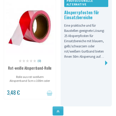
PROFESSIONELLE
ALTERNATIVE
Absperrpfosten für
Einsatzbereiche
Eine praktische und für
Baustellen geeignete Lösung:
25 Absperrpfosten für
Einsatzbereiche mit blauem,
gelb/schwarzem oder
rot/weißem Gurtband bieten
Ihnen 50m Absperrung auf
(0)
einem Transportwagen.
Rot-weiße Absperrband-Rolle
Rolle aus rot-weißem
Absperrband 5cm x 100m oder
7cm x 500m.
3,48 €