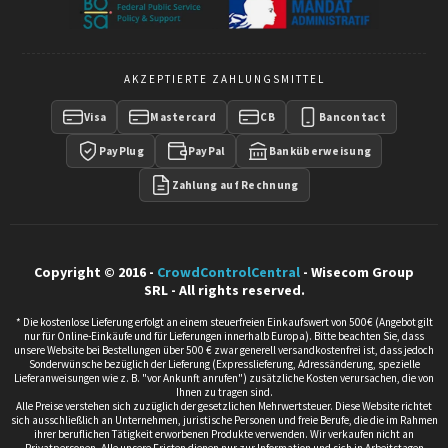
AKZEPTIERTE ZAHLUNGSMITTEL
Visa
Mastercard
CB
Bancontact
PayPlug
PayPal
Banküberweisung
Zahlung auf Rechnung
Copyright © 2016 -
CrowdControlCentral
- Wisecom Group
SRL - All rights reserved.
* Die kostenlose Lieferung erfolgt an einem steuerfreien Einkaufswert von 500€ (Angebot gilt
nur für Online-Einkäufe und für Lieferungen innerhalb Europa). Bitte beachten Sie, dass
unsere Website bei Bestellungen über 500 € zwar generell versandkostenfrei ist, dass jedoch
Sonderwünsche bezüglich der Lieferung (Expresslieferung, Adressänderung, spezielle
Lieferanweisungen wie z. B. "vor Ankunft anrufen") zusätzliche Kosten verursachen, die von
Ihnen zu tragen sind.
Alle Preise verstehen sich zuzüglich der gesetzlichen Mehrwertsteuer. Diese Website richtet
sich ausschließlich an Unternehmen, juristische Personen und freie Berufe, die die im Rahmen
ihrer beruflichen Tätigkeit erworbenen Produkte verwenden. Wir verkaufen nicht an