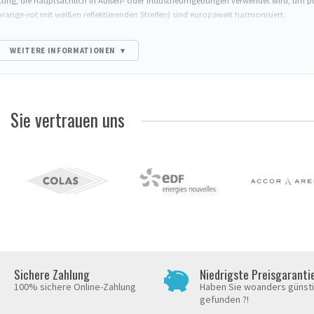
chtung, die hauptsächlich in Außen- oder Industrieumgebungen verwendet wird, um p
ange-rot mit weißen reflektierenden Streifen) sind europaweit harmonisiert.
WEITERE INFORMATIONEN
▾
en, temporäre Hindernisse).
eranstaltung).
.
n auf öffentlichen Straßen.
Sie vertrauen uns
/Sand. Ein 50-cm-Hütchen muss mindestens 2 bis 3 kg wiegen, um dem Wind zu widersteh
verwendung. 1 Streifen bei 50 cm, 2 bei 75-100 cm.
lyethylen (steifer, wirtschaftlicher).
tikal zur Aufbewahrung stapeln.
nieren Sie die Hütchen mit einem
Absperrband
, das von einem Hütchen zum andere
en mit Kette
anstatt Hütchen (höhere Haltbarkeit, gepflegte Ästhetik).
Sichere Zahlung
Niedrigste Preisgaranti
100% sichere Online-Zahlung
Haben Sie woanders günst
gefunden ?!