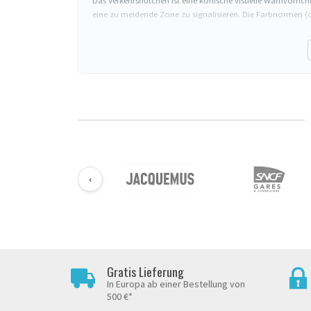
Das Verkehrshütchen ist eine konische visuelle Warnvorri
eine zu meidende Zone zu signalisieren. Die Farbnormen (or
Wahl der Höhe
30 cm
: Nahbereichsmarkierung, Innenbereich (nasse Böd
50 cm
: vielseitiger Standard (Parkplatz, Innenbaustelle, V
75 cm
: Fernbereichssichtbarkeit (Außenbaustelle, Straße)
100 cm
: Straßen- und Autobahnverwendung, zu bevorzuge
Technische Eigenschaften
Gewichtung
: Vollsockel oder zum Befüllen mit Wasser
Reflektierende Streifen
: Norm EN 12899-1 für Straßen
Material
: flexibles PVC (stoßfest gegen Fahrzeuge) oder Po
‹
Stapelbar
: alle professionellen Hütchen lassen sich ver
Kombination mit anderen Vorrichtungen
Für eine verlängerte Absperrung über mehrere Meter kombi
wird. Für eine dauerhafte Absperrung bevorzugen Sie
Pfost
Gratis Lieferung
In Europa ab einer Bestellung von
500 €*