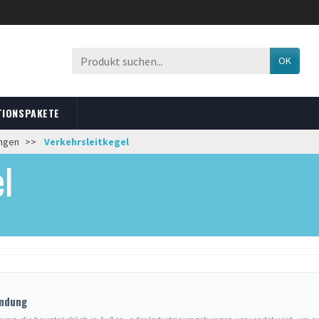
OK
TIONSPAKETE
ungen
Verkehrsleitkegel
l
endung