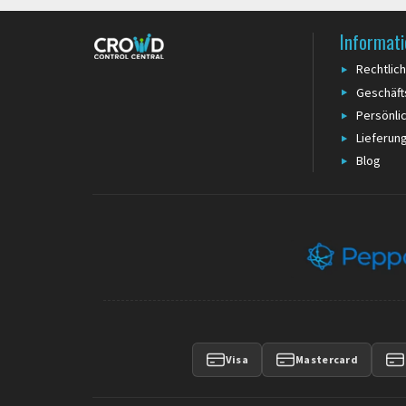
Informat
Rechtlic
Geschäf
Persönli
Lieferun
Blog
Visa
Mastercard