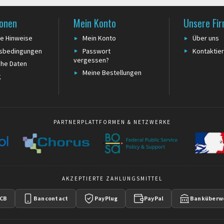
ionen
Mein Konto
Unsere Fi
he Hinweise
Mein Konto
Über uns
tsbedingungen
Passwort
Kontaktier
vergessen?
che Daten
Meine Bestellungen
g
PARTNERPLATTFORMEN & NETZWERKE
AKZEPTIERTE ZAHLUNGSMITTEL
CB
Bancontact
PayPlug
PayPal
Banküberw