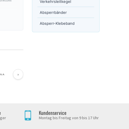
unktuell
Verkehrsleitkegel
Absperrbänder
Absperr-Klebeband
en.
›
n gespannt
e
Kundenservice
iger
Montag bis Freitag von 9 bis 17 Uhr