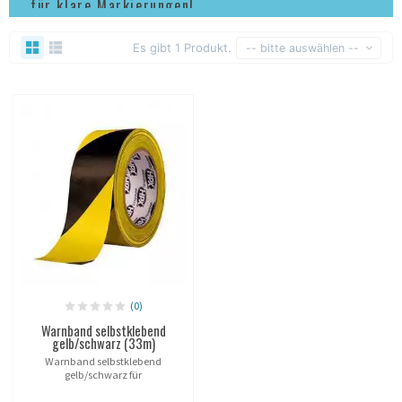
für klare Markierungen!
Es gibt 1 Produkt.
-- bitte auswählen --
(0)
Warnband selbstklebend
gelb/schwarz (33m)
Warnband selbstklebend
gelb/schwarz für
Bodenmarkierung.