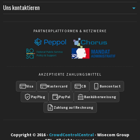
Uns kontaktieren
PARTNERPLATTFORMEN & NETZWERKE
AKZEPTIERTE ZAHLUNGSMITTEL
Visa
Mastercard
CB
Bancontact
PayPlug
PayPal
Banküberweisung
Zahlung auf Rechnung
Copyright © 2016 -
CrowdControlCentral
- Wisecom Group