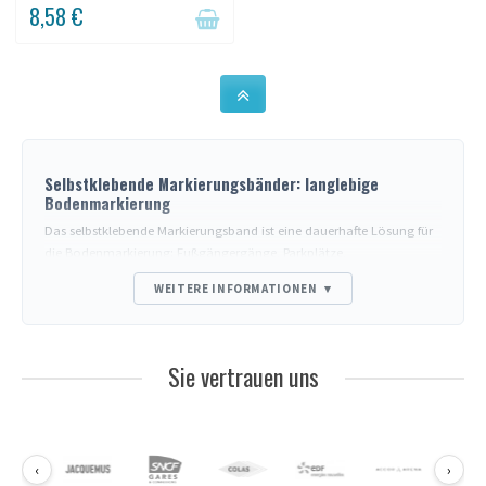
8,58 €
Selbstklebende Markierungsbänder: langlebige
Bodenmarkierung
Das selbstklebende Markierungsband ist eine dauerhafte Lösung für
die Bodenmarkierung: Fußgängergänge, Parkplätze,
Lagermarkierungen, Verbotszonen, Social-Distance-Markierungen.
WEITERE INFORMATIONEN
▾
Ein hochwertiges Klebeband hält jahrelangem Fußgängerverkehr
und leichten Fahrzeugen stand, ohne sich abzulösen.
Typen je nach Verwendung
Sie vertrauen uns
Innenbereich glatte Böden
: Vinyl-Klebeband, 0,15 mm Dicke.
Einfache Verlegung, rückstandsfreie Entfernung.
Innenbereich raue oder industrielle Böden
: verstärktes PVC-
Klebeband, 0,5 bis 1 mm Dicke. Widersteht dem Überfahren von
Gabelstaplern.
‹
›