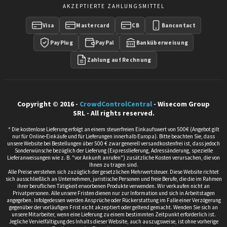
AKZEPTIERTE ZAHLUNGSMITTEL
Visa
Mastercard
CB
Bancontact
PayPlug
PayPal
Banküberweisung
Zahlung auf Rechnung
Copyright © 2016 -
CrowdControlCentral
- Wisecom Group
SRL - All rights reserved.
* Die kostenlose Lieferung erfolgt an einem steuerfreien Einkaufswert von 500€ (Angebot gilt
nur für Online-Einkäufe und für Lieferungen innerhalb Europa). Bitte beachten Sie, dass
unsere Website bei Bestellungen über 500 € zwar generell versandkostenfrei ist, dass jedoch
Sonderwünsche bezüglich der Lieferung (Expresslieferung, Adressänderung, spezielle
Lieferanweisungen wie z. B. "vor Ankunft anrufen") zusätzliche Kosten verursachen, die von
Ihnen zu tragen sind.
Alle Preise verstehen sich zuzüglich der gesetzlichen Mehrwertsteuer. Diese Website richtet
sich ausschließlich an Unternehmen, juristische Personen und freie Berufe, die die im Rahmen
ihrer beruflichen Tätigkeit erworbenen Produkte verwenden. Wir verkaufen nicht an
Privatpersonen. Alle unsere Fristen dienen nur zur Information und sich in Arbeitstagen
angegeben. Infolgedessen werden Ansprüche oder Rückerstattung im Falle einer Verzögerung
gegenüber der vorläufigen Frist nicht akzeptiert oder geltend gemacht. Wenden Sie sich an
unsere Mitarbeiter, wenn eine Lieferung zu einem bestimmten Zeitpunkt erforderlich ist.
Jegliche Vervielfältigung des Inhalts dieser Website, auch auszugsweise, ist ohne vorherige