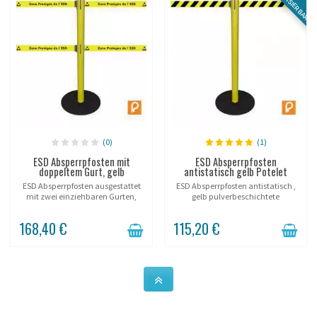
(0)
(1)
ESD Absperrpfosten mit
ESD Absperrpfosten
doppeltem Gurt, gelb
antistatisch gelb Potelet
ESD Absperrpfosten ausgestattet
ESD Absperrpfosten antistatisch ,
mit zwei einziehbaren Gurten,
gelb pulverbeschichtete
gelb pulverbeschichteter Stahl.
Stahloberfläche, Gurt mit
Kennzeichnung.
168,40 €
115,20 €