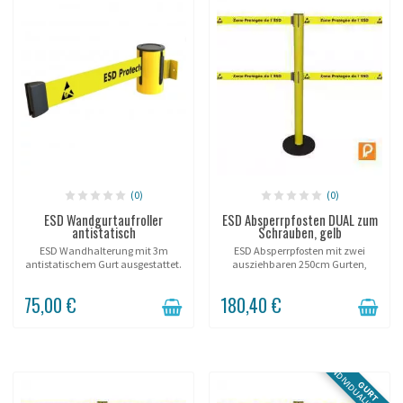
(0)
(0)
ESD Wandgurtaufroller
ESD Absperrpfosten DUAL zum
antistatisch
Schrauben, gelb
ESD Wandhalterung mit 3m
ESD Absperrpfosten mit zwei
antistatischem Gurt ausgestattet.
ausziehbaren 250cm Gurten,
gelbe Ausführung.
75,00 €
180,40 €
INDIVIDUALISIERBAR
GURT