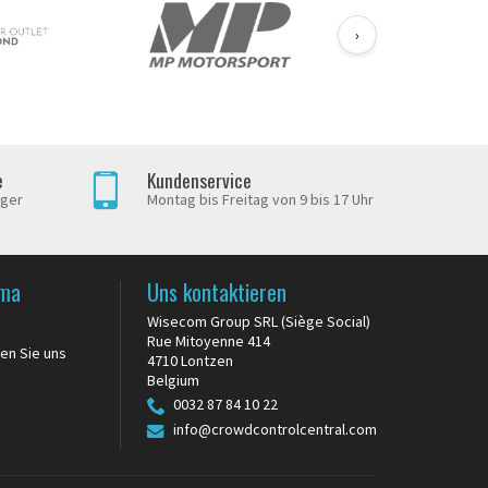
›
e
Kundenservice
iger
Montag bis Freitag von 9 bis 17 Uhr
rma
Uns kontaktieren
Wisecom Group SRL (Siège Social)
Rue Mitoyenne 414
en Sie uns
4710 Lontzen
Belgium
0032 87 84 10 22
info@crowdcontrolcentral.com