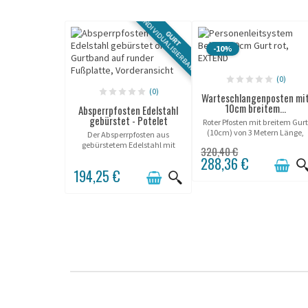
INDIVIDUALISIERBAR
GURT
-10%
(0)
(0)
Warteschlangenposten mi
10cm breitem...
Absperrpfosten Edelstahl
gebürstet - Potelet
Roter Pfosten mit breitem Gur
(10cm) von 3 Metern Länge,
Der Absperrpfosten aus
konischer Sockel.
gebürstetem Edelstahl mit
320,40 €
Gurt von 3m, 3,7m oder 5m.
288,36 €
194,25 €