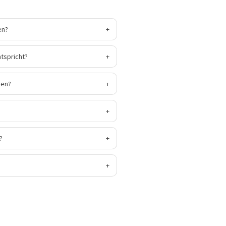
en?
+
ntspricht?
+
den?
+
+
?
+
+