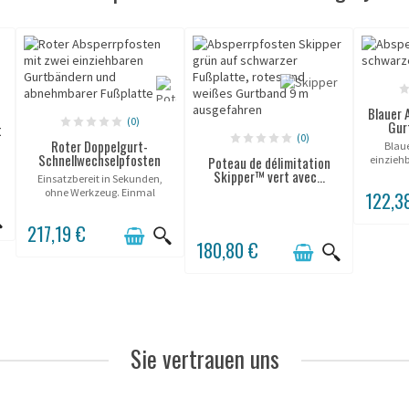
Blauer 
(0)
Gur
t
(0)
Roter Doppelgurt-
Blau
Schnellwechselpfosten
einzieh
Poteau de délimitation
t
3
Skipper™ vert avec...
Einsatzbereit in Sekunden,
ohne Werkzeug. Einmal
122,3
installierte Hülse; der Pfosten
wird beliebig eingesetzt und
217,19 €
entnommen. Zwei
180,80 €
Gurtabgänge, ein Pfosten.
Bilden Sie...
Sie vertrauen uns