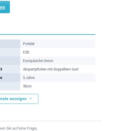
gen
e
Potelet
ESD
Europäische Union
lt
Absperrpfosten mit doppeltem Gurt
ie
5 Jahre
95cm
kmale anzeigen
en Sie auf eine Frage,