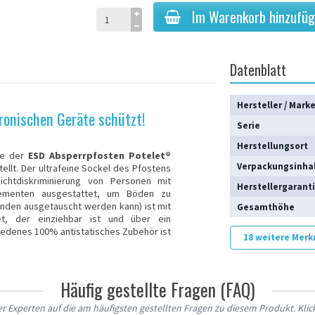
Im Warenkorb hinzufü
Datenblatt
Hersteller / Mark
tronischen Geräte schützt!
Serie
Herstellungsort
rte der
ESD
Absperrpfosten
Potelet
®
Verpackungsinha
llt. Der ultrafeine Sockel des Pfostens
ichtdiskriminierung von Personen mit
Herstellergarant
elementen ausgestattet, um Böden zu
unden ausgetauscht werden kann) ist mit
Gesamthöhe
t, der einziehbar ist und über ein
iedenes 100% antistatisches Zubehör ist
18 weitere Mer
Häufig gestellte Fragen (FAQ)
 Experten auf die am häufigsten gestellten Fragen zu diesem Produkt. Klick