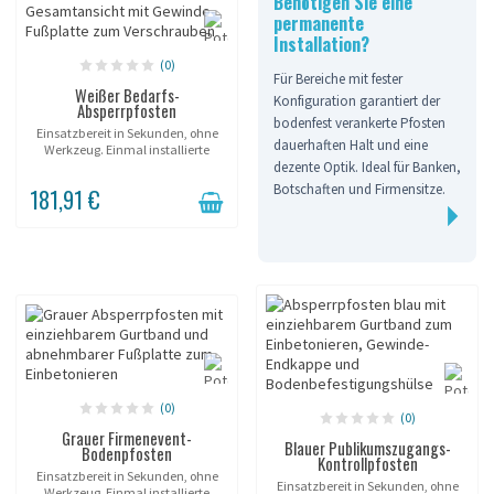
Benötigen Sie eine
permanente
Installation?
(0)
Für Bereiche mit fester
Weißer Bedarfs-
Konfiguration garantiert der
Absperrpfosten
bodenfest verankerte Pfosten
Einsatzbereit in Sekunden, ohne
dauerhaften Halt und eine
Werkzeug. Einmal installierte
dezente Optik. Ideal für Banken,
Hülse; der Pfosten wird beliebig
eingesetzt und entnommen.
Botschaften und Firmensitze.
181,91 €
Sanfter Gurtrücklauf, ohne Ruck....
(0)
(0)
Grauer Firmenevent-
Blauer Publikumszugangs-
Bodenpfosten
Kontrollpfosten
Einsatzbereit in Sekunden, ohne
Einsatzbereit in Sekunden, ohne
Werkzeug. Einmal installierte