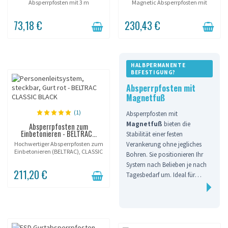
Absperrpfosten mit 3 m
Magnetic Absperrpfosten mit
Einziehgurt und befüllbarem Fuß.
370cm ausziehbarem Gurt.
90 cm hoch, 50 mm Gurt,
73,18 €
230,43 €
Selbstbremse. Premium-Farbe für
edle Räume, Innen und...
HALBPERMANENTE
BEFESTIGUNG?
Absperrpfosten mit
Magnetfuß
(1)
Absperrpfosten mit
Magnetfuß
bieten die
Absperrpfosten zum
Einbetonieren - BELTRAC...
Stabilität einer festen
Verankerung ohne jegliches
Hochwertiger Absperrpfosten zum
Einbetonieren (BELTRAC), CLASSIC
Bohren. Sie positionieren Ihr
Serie, schwarze Ausführung.
System nach Belieben je nach
211,20 €
Tagesbedarf um. Ideal für
Showrooms, professionelle
Veranstaltungen und
Industrieböden.