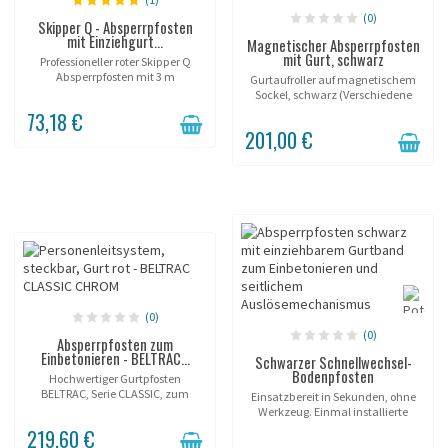
(0)
Skipper Q - Absperrpfosten
mit Einziehgurt...
Magnetischer Absperrpfosten
mit Gurt, schwarz
Professioneller roter Skipper Q
Absperrpfosten mit 3 m
Gurtaufroller auf magnetischem
einziehbarem Gurtband und
Sockel, schwarz (Verschiedene
befüllbarem Fuß. Höhe 90 cm,
Längen und Gurtfarben).
73,18 €
Gurtbreite 50 mm,
201,00 €
Selbstbremssystem. Geeignet für
Innen- und...
(0)
(0)
Absperrpfosten zum
Einbetonieren - BELTRAC...
Schwarzer Schnellwechsel-
Bodenpfosten
Hochwertiger Gurtpfosten
BELTRAC, Serie CLASSIC, zum
Einsatzbereit in Sekunden, ohne
Einbetonieren.
Werkzeug. Einmal installierte
Hülse; der Pfosten wird beliebig
219,60 €
eingesetzt und entnommen.