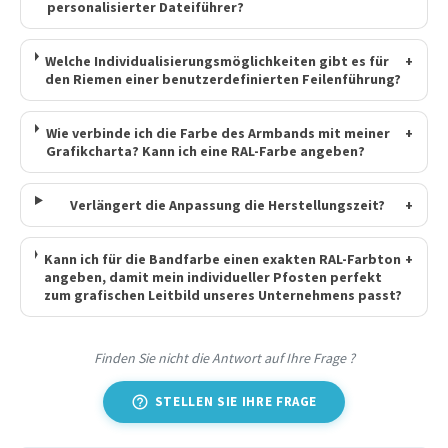
personalisierter Dateiführer?
Welche Individualisierungsmöglichkeiten gibt es für
+
den Riemen einer benutzerdefinierten Feilenführung?
Wie verbinde ich die Farbe des Armbands mit meiner
+
Grafikcharta? Kann ich eine RAL-Farbe angeben?
Verlängert die Anpassung die Herstellungszeit?
+
Kann ich für die Bandfarbe einen exakten RAL-Farbton
+
angeben, damit mein individueller Pfosten perfekt
zum grafischen Leitbild unseres Unternehmens passt?
Finden Sie nicht die Antwort auf Ihre Frage ?
help_outline
STELLEN SIE IHRE FRAGE