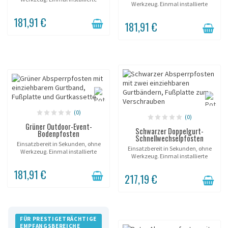
Werkzeug. Einmal installierte
Hülse; der Pfosten wird beliebig
Hülse; der Pfosten wird beliebig
eingesetzt und entnommen.
181,91 €
eingesetzt und entnommen.
Sanfter Gurtrücklauf, ohne Ruck....
181,91 €
Sanfter Gurtrücklauf, ohne Ruck....
(0)
(0)
Grüner Outdoor-Event-
Schwarzer Doppelgurt-
Bodenpfosten
Schnellwechselpfosten
Einsatzbereit in Sekunden, ohne
Einsatzbereit in Sekunden, ohne
Werkzeug. Einmal installierte
Werkzeug. Einmal installierte
Hülse; der Pfosten wird beliebig
Hülse; der Pfosten wird beliebig
eingesetzt und entnommen.
181,91 €
eingesetzt und entnommen. Zwei
Sanfter Gurtrücklauf, ohne Ruck....
217,19 €
Gurtabgänge, ein Pfosten. Bilden
Sie...
FÜR PRESTIGETRÄCHTIGE
EMPFANGSBEREICHE