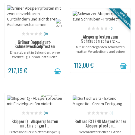
INDIVIDUALISIERBAR
GURT
(0)
(0)
Absperrpfosten zum
Schrauben schwarz -...
Grüner Doppelgurt-
Schnellwechselpfosten
Mit seiner eleganten schwarzen
matten Verarbeitung und seiner
Einsatzbereit in Sekunden, ohne
Edelstahlkonstruktion verbindet
Werkzeug. Einmal installierte
dieser Absperrpfosten zum
Hülse; der Pfosten wird beliebig
112,00 €
Schrauben Robustheit und
eingesetzt und entnommen. Zwei
217,19 €
zeitloses Design für eine...
Gurtabgänge, ein Pfosten. Bilden
Sie...
(0)
(0)
Skipper Q - Absperrpfosten
Beltrac EXTEND Magnetischer
mit Einziehgurt...
Absperrpfosten...
Professioneller violetter Skipper Q
Verchromter Beltrac Extend