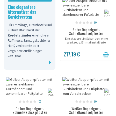
Eine elegantere
Alternative: das
Kordelsystem
(0)
Für Empfänge, Luxushotels und
Roter Doppelgurt-
Kulturstätten bietet der
Schnellwechselpfosten
Kordelständer
eine höhere
Einsatzbereit in Sekunden, ohne
Raffinesse. Samt, geflochtenes
Werkzeug. Einmal installierte
Hanf, verchromte oder
Hülse; der Pfosten wird beliebig
eingesetzt und entnommen. Zwei
vergoldete Ausführungen
217,19 €
Gurtabgänge, ein Pfosten. Bilden
verfügbar.
Sie...
(0)
(0)
Gelber Doppelgurt-
Weißer Doppelgurt-
Schnellwechselpfosten
Schnellwechselpfosten