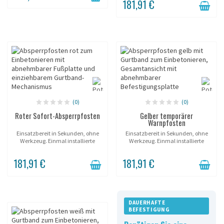
181,91 €
Sanfter Gurtrücklauf, ohne Ruck....
(0)
(0)
Roter Sofort-Absperrpfosten
Gelber temporärer
Warnpfosten
Einsatzbereit in Sekunden, ohne
Einsatzbereit in Sekunden, ohne
Werkzeug. Einmal installierte
Werkzeug. Einmal installierte
Hülse; der Pfosten wird beliebig
Hülse; der Pfosten wird beliebig
eingesetzt und entnommen.
eingesetzt und entnommen.
181,91 €
181,91 €
Sanfter Gurtrücklauf, ohne Ruck....
Sanfter Gurtrücklauf, ohne Ruck....
DAUERHAFTE
BEFESTIGUNG