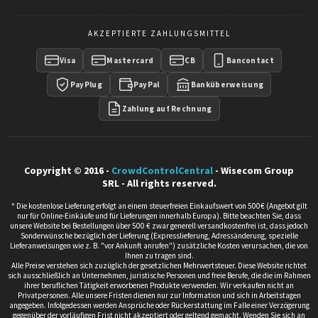
AKZEPTIERTE ZAHLUNGSMITTEL
Visa
Mastercard
CB
Bancontact
PayPlug
PayPal
Banküberweisung
Zahlung auf Rechnung
Copyright © 2016 -
CrowdControlCentral
- Wisecom Group
SRL - All rights reserved.
* Die kostenlose Lieferung erfolgt an einem steuerfreien Einkaufswert von 500€ (Angebot gilt
nur für Online-Einkäufe und für Lieferungen innerhalb Europa). Bitte beachten Sie, dass
unsere Website bei Bestellungen über 500 € zwar generell versandkostenfrei ist, dass jedoch
Sonderwünsche bezüglich der Lieferung (Expresslieferung, Adressänderung, spezielle
Lieferanweisungen wie z. B. "vor Ankunft anrufen") zusätzliche Kosten verursachen, die von
Ihnen zu tragen sind.
Alle Preise verstehen sich zuzüglich der gesetzlichen Mehrwertsteuer. Diese Website richtet
sich ausschließlich an Unternehmen, juristische Personen und freie Berufe, die die im Rahmen
ihrer beruflichen Tätigkeit erworbenen Produkte verwenden. Wir verkaufen nicht an
Privatpersonen. Alle unsere Fristen dienen nur zur Information und sich in Arbeitstagen
angegeben. Infolgedessen werden Ansprüche oder Rückerstattung im Falle einer Verzögerung
gegenüber der vorläufigen Frist nicht akzeptiert oder geltend gemacht. Wenden Sie sich an