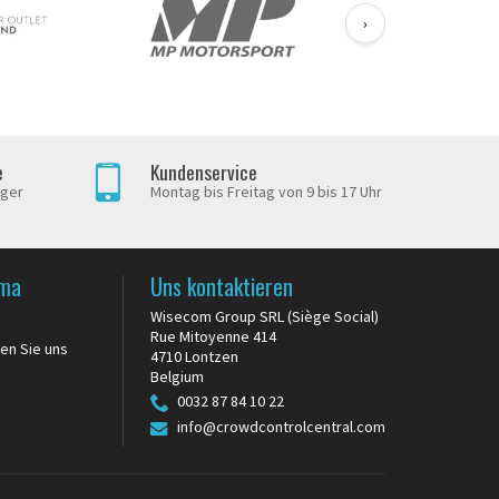
›
e
Kundenservice
iger
Montag bis Freitag von 9 bis 17 Uhr
rma
Uns kontaktieren
Wisecom Group SRL (Siège Social)
Rue Mitoyenne 414
en Sie uns
4710 Lontzen
Belgium
0032 87 84 10 22
info@crowdcontrolcentral.com