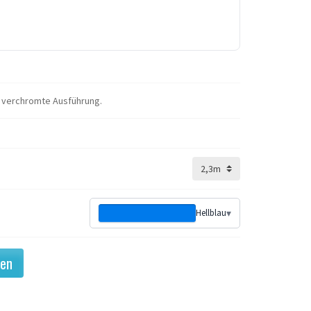
 verchromte Ausführung.
Hellblau
▾
gen