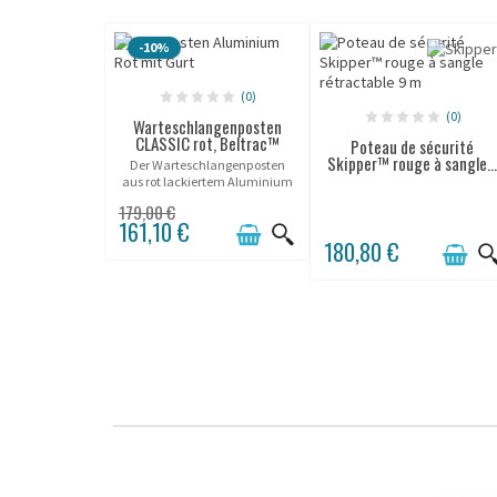
-10%
(0)
(0)
Warteschlangenposten
CLASSIC rot, Beltrac™
Poteau de sécurité
Skipper™ rouge à sangle..
Der Warteschlangenposten
aus rot lackiertem Aluminium
"Beltrac", eine High-End-
179,00 €
Lösung!
161,10 €
180,80 €