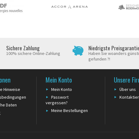
Sichere Zahlung
Niedrigste Preisgaranti
100% sichere Online-Zahlung
Haben Sie woanders günst
gefunden ?!
ionen
Mein Konto
Unsere Fi
he Hinweise
Mein Konto
Über uns
tsbedingungen
Passwort
Kontaktier
vergessen?
che Daten
Meine Bestellungen
g