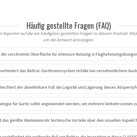
Häufig gestellte Fragen (FAQ)
 Experten auf die am häufigsten gestellten Fragen zu diesem Produkt. Klick
um die Antwort anzuzeigen.
 die verchromte Oberfläche für intensive Nutzung in Flughafenumgebunge
verhindert das Beltrac-Gurtbremssystem Unfälle bei versehentlichem Aus
rleichtert der abnehmbare Fuß die Logistik und Lagerung dieses Absperrp
ategie für Gurte sollte angewendet werden, um mehrere Verkehrszonen z
t das gerillte Aluminiumrohr technische Vorteile über den visuellen Aspekt 
rechtfertigt der weltweite Ruf von Beltrac die Investition in diese CLASSI