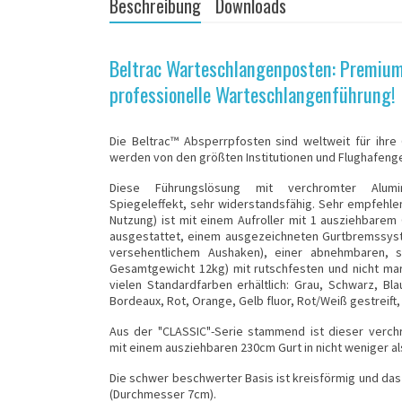
Beschreibung
Downloads
Beltrac Warteschlangenposten: Premiu
professionelle Warteschlangenführung!
Die Beltrac™
Absperrpfosten
sind weltweit für ihre
werden von den größten Institutionen und Flughafenge
Diese Führungslösung mit verchromter Alumini
Spiegeleffekt, sehr widerstandsfähig. Sehr empfehlen
Nutzung) ist mit einem Aufroller mit 1 ausziehbare
ausgestattet, einem ausgezeichneten Gurtbremssyst
versehentlichem Aushaken), einer abnehmbaren, 
Gesamtgewicht 12kg) mit rutschfesten und nicht ma
vielen Standardfarben erhältlich: Grau, Schwarz, Bla
Bordeaux, Rot, Orange, Gelb fluor, Rot/Weiß gestreift, 
Aus der "CLASSIC"-Serie stammend ist dieser verc
mit einem ausziehbaren 230cm Gurt in nicht weniger a
Die schwer beschwerter Basis ist kreisförmig und das 
(Durchmesser 7cm).