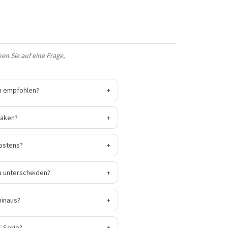
en Sie auf eine Frage,
n empfohlen?
+
haken?
+
fostens?
+
u unterscheiden?
+
hinaus?
+
C-Serie?
+