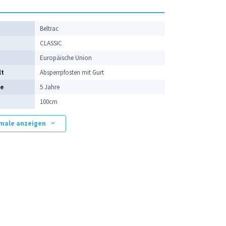
e
Beltrac
CLASSIC
Europäische Union
lt
Absperrpfosten mit Gurt
ie
5 Jahre
100cm
kmale anzeigen