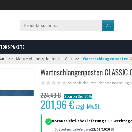
OK
TIONSPAKETE
Gurt
Mobile Absperrpfosten mit Gurt
Warteschlangenposten CL
Warteschlangenposten CLASSIC C
Seien Sie der Erste, der eine Bewertung 
224,40 €
Sparen Sie 10%
201,96 €
zzgl. MwSt.
Voraussichtliche Lieferung :
1-3 Werktag
Spätestens geliefert am
12/08/2026