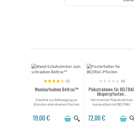
(3)
(0)
Wandaufnahme Beltrac™
Plakatrahmen für BELTRA
Absperrpfosten...
Zubehör zur Befestigung an
Verchromter Plakatrahmen
Wänden oder ebenen Flächen
kompatibel mit BELTRAC
für die Aufnahme von Beltrac™
Absperrpfosten mit Kordel.
Gurten.
19,00 €
72,00 €