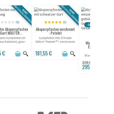
INDIVIDUALISIERBAR
INDIVIDUALISIERBAR
GURT
GURT
(0)
(2)
-10%
er Absperrpfosten
Absperrpfosten verchromt
 Gurt MASTER...
- Potelet
(0)
ter Gurtpfosten (H
Gurtpfosten 300, 370 oder
aus Edelstahl, grau-
500cm "Potelet ® ", verchromte
Warteschlangenpo
e Oberfläche, 300cm
Ausführung (polierter
EXTEND Aluminium.
Gurt.
Edelstahl).
5 €
181,55 €
Aluminium
Warteschlangenposte
extrabreitem Gurtband
328,80 €
gebürstet, konische B
295,92 €