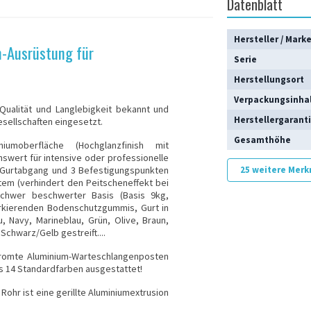
Datenblatt
Hersteller / Mark
m-Ausrüstung für
Serie
Herstellungsort
Verpackungsinha
 Qualität und Langlebigkeit bekannt und
Herstellergarant
sellschaften eingesetzt.
Gesamthöhe
umoberfläche (Hochglanzfinish mit
swert für intensive oder professionelle
m Gurtabgang und 3 Befestigungspunkten
25 weitere Mer
em (verhindert den Peitscheneffekt bei
schwer beschwerter Basis (Basis 9kg,
rkierenden Bodenschutzgummis, Gurt in
u, Navy, Marineblau, Grün, Olive, Braun,
Schwarz/Gelb gestreift....
hromte Aluminium-Warteschlangenposten
ls 14 Standardfarben ausgestattet!
Rohr ist eine gerillte Aluminiumextrusion