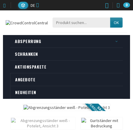
DE
0
OK
ABSPERRUNG
SCHRANKEN
AKTIONSPAKETE
ANGEBOTE
NEUHEITEN
PERSONNALISABLE
SANGLE