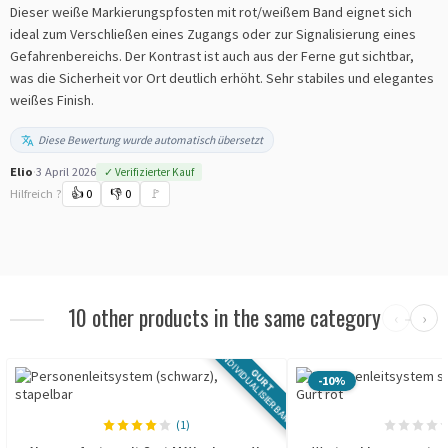
Dieser weiße Markierungspfosten mit rot/weißem Band eignet sich
ideal zum Verschließen eines Zugangs oder zur Signalisierung eines
Gefahrenbereichs. Der Kontrast ist auch aus der Ferne gut sichtbar,
was die Sicherheit vor Ort deutlich erhöht. Sehr stabiles und elegantes
weißes Finish.
Diese Bewertung wurde automatisch übersetzt
Elio
·
3 April 2026
✓ Verifizierter Kauf
Hilfreich ?
👍
0
👎
0
🚩
10 other products in the same category
‹
›
INDIVIDUALISIERBAR
GURT
-10%
(1)