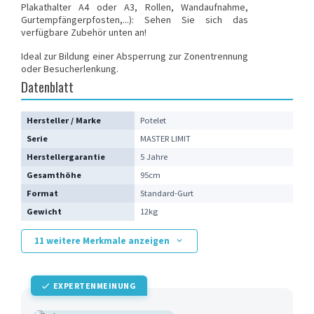
Plakathalter A4 oder A3
,
Rollen
,
Wandaufnahme
,
Gurtempfängerpfosten,...): Sehen Sie sich das
verfügbare Zubehör unten an!
Ideal zur Bildung einer Absperrung zur Zonentrennung
oder Besucherlenkung.
Datenblatt
Hersteller / Marke
Potelet
Serie
MASTER LIMIT
Herstellergarantie
5 Jahre
Gesamthöhe
95cm
Format
Standard-Gurt
Gewicht
12kg
11 weitere Merkmale anzeigen
EXPERTENMEINUNG