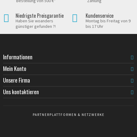
Bestellung von 500 €*
Zahlung
Niedrigste Preisgarantie
Kundenservice
Haben Sie woanders
Montag bis Freitag von 9
günstiger gefunden ?!
bis 17 Uhr
Informationen
Mein Konto
Unsere Firma
Uns kontaktieren
PARTNERPLATTFORMEN & NETZWERKE