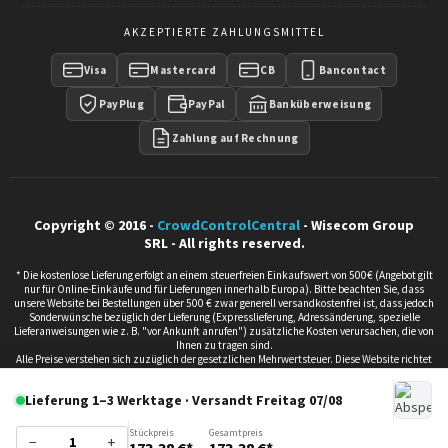
AKZEPTIERTE ZAHLUNGSMITTEL
Visa
Mastercard
CB
Bancontact
PayPlug
PayPal
Banküberweisung
Zahlung auf Rechnung
Copyright © 2016 -
CrowdControlCentral
- Wisecom Group
SRL - All rights reserved.
* Die kostenlose Lieferung erfolgt an einem steuerfreien Einkaufswert von 500€ (Angebot gilt
nur für Online-Einkäufe und für Lieferungen innerhalb Europa). Bitte beachten Sie, dass
unsere Website bei Bestellungen über 500 € zwar generell versandkostenfrei ist, dass jedoch
Sonderwünsche bezüglich der Lieferung (Expresslieferung, Adressänderung, spezielle
Lieferanweisungen wie z. B. "vor Ankunft anrufen") zusätzliche Kosten verursachen, die von
Ihnen zu tragen sind.
Alle Preise verstehen sich zuzüglich der gesetzlichen Mehrwertsteuer. Diese Website richtet
sich ausschließlich an Unternehmen, juristische Personen und freie Berufe, die die im Rahmen
ihrer beruflichen Tätigkeit erworbenen Produkte verwenden. Wir verkaufen nicht an
Lieferung 1–3 Werktage · Versandt Freitag 07/08
Privatpersonen. Alle unsere Fristen dienen nur zur Information und sich in Arbeitstagen
angegeben. Infolgedessen werden Ansprüche oder Rückerstattung im Falle einer Verzögerung
gegenüber der vorläufigen Frist nicht akzeptiert oder geltend gemacht. Wenden Sie sich an
Stückpreis
Gesamtpreis
−
+
unsere Mitarbeiter, wenn eine Lieferung zu einem bestimmten Zeitpunkt erforderlich ist.