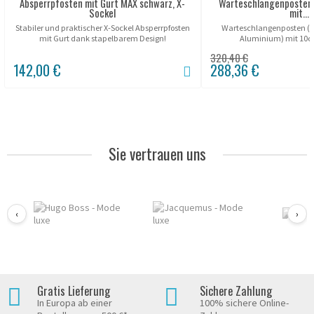
Absperrpfosten mit Gurt MAX schwarz, X-
Warteschlangenposten
Sockel
mit...
Stabiler und praktischer X-Sockel Absperrpfosten
Warteschlangenposten (s
mit Gurt dank stapelbarem Design!
Aluminium) mit 10c
320,40 €
142,00 €
288,36 €
Sie vertrauen uns
‹
›
Gratis Lieferung
Sichere Zahlung
In Europa ab einer
100% sichere Online-