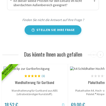
Ist dieser weiße Pfosten für den Einsatz im nicht
+
überdachten Außenbereich geeignet?
Finden Sie nicht die Antwort auf Ihre Frage ?
STELLEN SIE IHRE FRAGE
Das könnte Ihnen auch gefallen
‹
›
BESTSELLER
AUF LAGER
(1)
Wandhalterung für Gurtband
Plakathalter
Wandhalterung für Gurtband aus ABS
Plakathalter A4, Hoch- o
(ultrabeständiger Kunststoff).
Potelet ® Absper
18,52 €
69,00 €