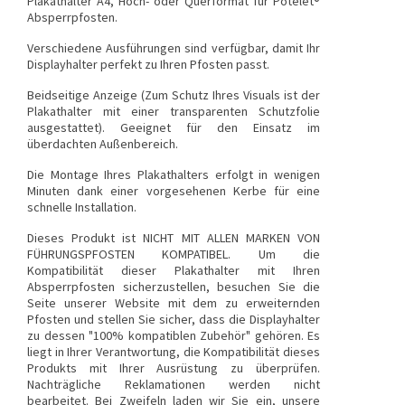
Plakathalter A4, Hoch- oder Querformat für
Potelet®
Absperrpfosten
.
Verschiedene Ausführungen sind verfügbar, damit Ihr
Displayhalter perfekt zu Ihren Pfosten passt.
Beidseitige Anzeige (Zum Schutz Ihres Visuals ist der
Plakathalter mit einer transparenten Schutzfolie
ausgestattet). Geeignet für den Einsatz im
überdachten Außenbereich.
Die Montage Ihres Plakathalters erfolgt in wenigen
Minuten dank einer vorgesehenen Kerbe für eine
schnelle Installation.
Dieses Produkt ist NICHT MIT ALLEN MARKEN VON
FÜHRUNGSPFOSTEN KOMPATIBEL
. Um die
Kompatibilität dieser Plakathalter mit Ihren
Absperrpfosten sicherzustellen, besuchen Sie die
Seite unserer Website mit dem zu erweiternden
Pfosten und stellen Sie sicher, dass die Displayhalter
zu dessen "100% kompatiblen Zubehör" gehören. Es
liegt in Ihrer Verantwortung, die Kompatibilität dieses
Produkts mit Ihrer Ausrüstung zu überprüfen.
Nachträgliche Reklamationen werden nicht
bearbeitet.
Bei Zweifeln laden wir Sie ein, unsere