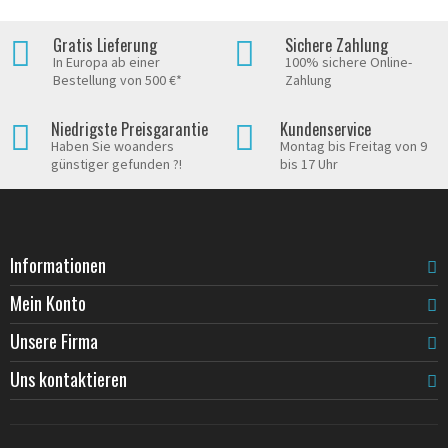
Gratis Lieferung
Sichere Zahlung
In Europa ab einer
100% sichere Online-
Bestellung von 500 €*
Zahlung
Niedrigste Preisgarantie
Kundenservice
Haben Sie woanders
Montag bis Freitag von 9
günstiger gefunden ?!
bis 17 Uhr
Informationen
Mein Konto
Unsere Firma
Uns kontaktieren