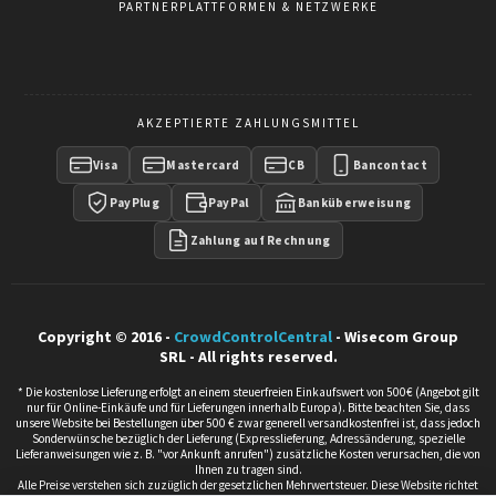
PARTNERPLATTFORMEN & NETZWERKE
AKZEPTIERTE ZAHLUNGSMITTEL
Visa
Mastercard
CB
Bancontact
PayPlug
PayPal
Banküberweisung
Zahlung auf Rechnung
Copyright © 2016 -
CrowdControlCentral
- Wisecom Group
SRL - All rights reserved.
* Die kostenlose Lieferung erfolgt an einem steuerfreien Einkaufswert von 500€ (Angebot gilt
nur für Online-Einkäufe und für Lieferungen innerhalb Europa). Bitte beachten Sie, dass
unsere Website bei Bestellungen über 500 € zwar generell versandkostenfrei ist, dass jedoch
Sonderwünsche bezüglich der Lieferung (Expresslieferung, Adressänderung, spezielle
Lieferanweisungen wie z. B. "vor Ankunft anrufen") zusätzliche Kosten verursachen, die von
Ihnen zu tragen sind.
Alle Preise verstehen sich zuzüglich der gesetzlichen Mehrwertsteuer. Diese Website richtet