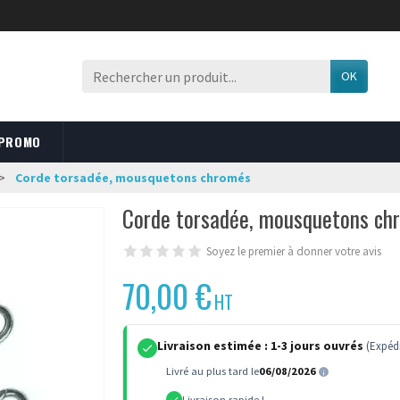
OK
 PROMO
Corde torsadée, mousquetons chromés
Corde torsadée, mousquetons ch
Soyez le premier à donner votre avis
70,00 €
HT
Livraison estimée :
1-3 jours ouvrés
(Expédi
Livré au plus tard le
06/08/2026
Livraison rapide !