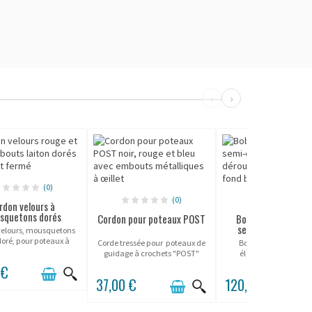
‹
›
(0)
(0)
(0)
rdon velours à
squetons dorés
Cordon pour poteaux POST
Bobine de corde 1
semi-élastique Ja
velours, mousquetons
doré, pour poteaux à
Corde tressée pour poteaux de
Bobine de cordon se
corde JD.
guidage à crochets "POST"
élastique jaune 100 
Potelet ® .
visibilité renforcée et ex
 €
résistance pour le balis
37,00 €
120,00 €
la sécurisation des es