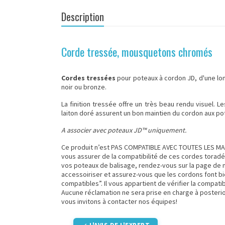
Description
Corde tressée, mousquetons chromés
Cordes tressées
pour
poteaux à cordon JD
, d'une lo
noir ou bronze.
La finition tressée offre un très beau rendu visuel. L
laiton doré assurent un bon maintien du cordon aux po
A associer avec poteaux JD™ uniquement.
Ce produit n’est PAS COMPATIBLE AVEC TOUTES LES 
vous assurer de la compatibilité de ces cordes tor
vos poteaux de balisage, rendez-vous sur la page de n
accessoiriser et assurez-vous que les cordons font b
compatibles”. Il vous appartient de vérifier la compatib
Aucune réclamation ne sera prise en charge à posterio
vous invitons à contacter nos équipes
!