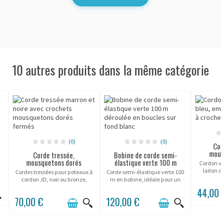
10 autres produits dans la même catégorie
(0)
(0)
Co
mou
Corde tressée,
Bobine de corde semi-
mousquetons dorés
élastique verte 100 m
Cordon 
laiton 
Cordes tressées pour poteaux à
Corde semi-élastique verte 100
cordon JD, noir ou bronze,
m en bobine, idéale pour un
mousquetons laiton doré.
balisage discret et durable en
44,00
environnement intérieur et
70,00 €
120,00 €
extérieur.