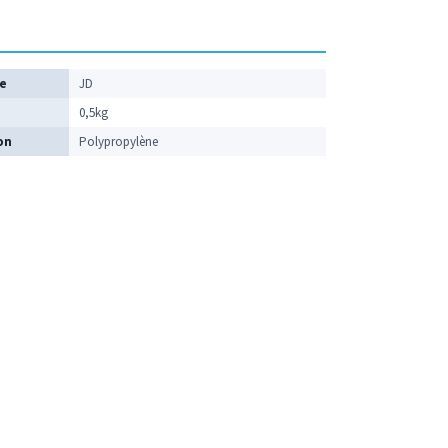
ue
JD
0,5kg
on
Polypropylène