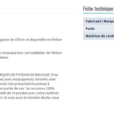
Fiche technique
Fabricant / Marq
Poids
Matériau du cord
ngueur de 150cm et disponible en finition
es mousquetons verrouillables de finition
teaux.
MARQUES DE POTEAUX DE BALISAGE
. Pour
adées avec mousquetons chromés avec
otre site présentant le poteau à
ien partie de ses “accessoires 100%
ilité de ce produit avec votre matériel.
ri.
Si vous avez le moindre doute, nous