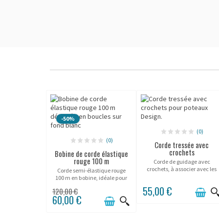
-50%
(0)
(0)
Corde tressée avec
crochets
Bobine de corde élastique
rouge 100 m
Corde de guidage avec
crochets, à associer avec les
Corde semi-élastique rouge
poteaux "Design".
100 m en bobine, idéale pour
balisage d’alerte et
55,00 €
120,00 €
sécurisation des zones
60,00 €
sensibles.