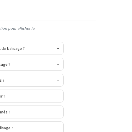
ion pour afficher la
 de balisage ?
+
sage ?
+
s ?
+
ur ?
+
omés ?
+
lisage ?
+