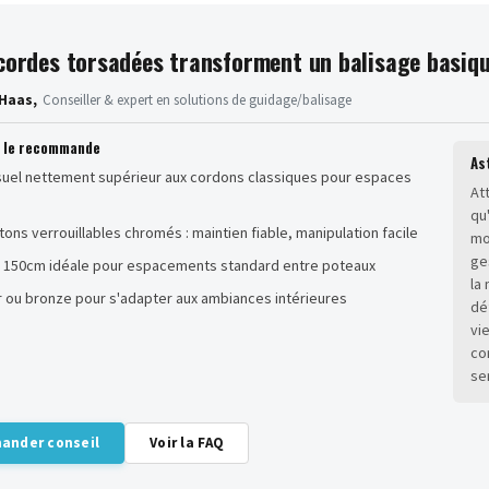
cordes torsadées transforment un balisage basique
Haas,
Conseiller & expert en solutions de guidage/balisage
n le recommande
As
suel nettement supérieur aux cordons classiques pour espaces
At
qu
ns verrouillables chromés : maintien fiable, manipulation facile
mo
ge
 150cm idéale pour espacements standard entre poteaux
la
r ou bronze pour s'adapter aux ambiances intérieures
dé
vi
co
se
ander conseil
Voir la FAQ