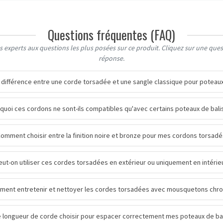
Questions fréquentes (FAQ)
 experts aux questions les plus posées sur ce produit. Cliquez sur une quest
réponse.
a différence entre une corde torsadée et une sangle classique pour poteaux
quoi ces cordons ne sont-ils compatibles qu'avec certains poteaux de bali
omment choisir entre la finition noire et bronze pour mes cordons torsadé
eut-on utiliser ces cordes torsadées en extérieur ou uniquement en intérie
ent entretenir et nettoyer les cordes torsadées avec mousquetons chr
e longueur de corde choisir pour espacer correctement mes poteaux de ba