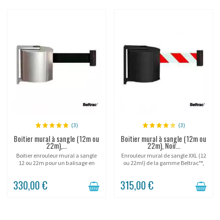
(3)
(3)
Boitier mural à sangle (12m ou
Boitier mural à sangle (12m ou
22m),...
22m), Noir...
Boitier enrouleur mural a sangle
Enrouleur mural de sangle XXL (12
12 ou 22m pour un balisage en
ou 22m!) de la gamme Beltrac™,
intérieur ou extérieur.
utilisable en intérieur ou extérieur!
330,00 €
315,00 €