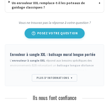
Un enrouleur XXL remplace-t-il les poteaux de
+
guidage classiques ?
Vous ne trouvez pas la réponse à votre question ?
help_outline
POSEZ VOTRE QUESTION
Enrouleur à sangle XXL : balisage mural longue portée
L'
enrouleur à sangle XXL
répond aux besoins spécifiques des
environnements B2B nécessitant un
balisage longue distance
sans infrastructure intermédiaire. Fixé au mur, ce système à
enroulement automatique déploie des sangles de longueurs très
PLUS D'INFORMATIONS
▾
étendues, permettant de couvrir des portées que les
enrouleurs de
sangle standard
ne peuvent atteindre. Cette capacité d'extension
exceptionnelle réduit considérablement le nombre de points de
fixation requis dans les grands espaces.
Ils nous font confiance
Applications professionnelles des enrouleurs muraux longue
portée