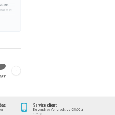
les aux
rfaces et
assiques
qui
›
ium), pour
utique,
 bas
Service client
her
Du Lundi au Vendredi, de 09h00 à
17h00