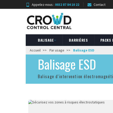
Appelez-nous :
0032 87 84 10 22
Contact
BALISAGE
BARRIÈRES
PACKS
Accueil
Par usage
Balisage ESD
Balisage ESD
Balisage d'intervention électromagnét