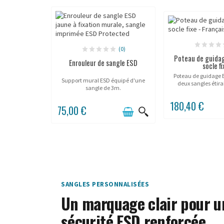
(0)
Poteau de guida
Enrouleur de sangle ESD
socle fi
Poteau de guidage 
Support mural ESD équipé d'une
deux sangles étir
sangle de 3m.
finition j
180,40 €
75,00 €
SANGLES PERSONNALISÉES
Un marquage clair pour u
sécurité ESD renforcée