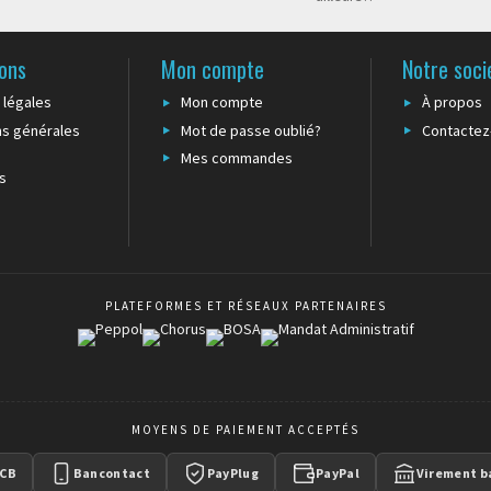
ons
Mon compte
Notre soci
 légales
Mon compte
À propos
ns générales
Mot de passe oublié?
Contactez
Mes commandes
s
PLATEFORMES ET RÉSEAUX PARTENAIRES
MOYENS DE PAIEMENT ACCEPTÉS
CB
Bancontact
PayPlug
PayPal
Virement b