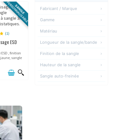
PERSONNALISABLE
SANGLE
Fabricant / Marque
Gamme
Potelet
4
Matériau
(1)
ESD
4
isage ESD
Longueur de la sangle/bande
Acier inoxydable (INOX)
4
ESD , finition
Finition de la sangle
jaune, sangle
2,5m
1
uage.
Hauteur de la sangle
3m
1
Jaune/noir
3
Sangle auto-freinée
Marquage "Zone protégée
4
5cm
4
ESD"
Marquage personnalisé
1
Oui
4