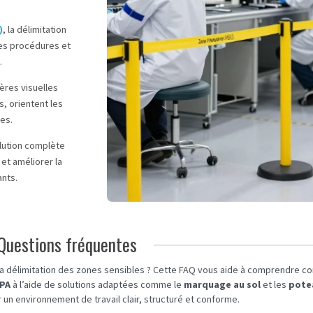
)
, la délimitation
des procédures et
.
ères visuelles
s, orientent les
les.
solution complète
et améliorer la
ants.
Questions fréquentes
la délimitation des zones sensibles ? Cette FAQ vous aide à comprendre 
EPA
à l’aide de solutions adaptées comme le
marquage au sol
et les
pote
ir un environnement de travail clair, structuré et conforme.