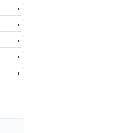
+
+
+
+
+