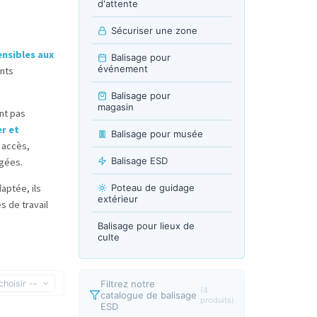
d'attente
Sécuriser une zone
ensibles aux
Balisage pour
événement
nts
Balisage pour
magasin
nt pas
r et
Balisage pour musée
s accès,
Balisage ESD
égées.
aptée, ils
Poteau de guidage
extérieur
s de travail
Balisage pour lieux de
culte
choisir --
Filtrez notre
(4
catalogue de balisage
produits)
ESD