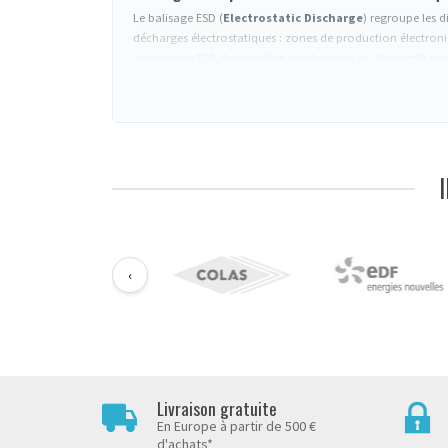
Le balisage ESD (
Electrostatic Discharge
) regroupe les d
décharges électrostatiques : zones de production électroni
accessoires ESD doivent être conducteurs ou dissipatifs (rés
Familles de produits ESD
Poteaux et sangles ESD
: sangle en matière dissipative,
sont isolants.
Marquage au sol ESD
:
bandes adhésives
en version cond
Panneaux signalétiques ESD
: pictogrammes normalisés 
Normes et conformité
IEC 61340-5-1
: norme internationale de référence pour la 
ANSI/ESD S20.20
: standard américain équivalent, coura
‹
Résistance de surface
: 10⁴ Ω < R < 10¹¹ Ω pour les maté
Tous les éléments doivent être
connectés à un point de
Applications industrielles
Le balisage ESD est requis pour la délimitation de zones d
les zones d'assemblage de cartes électroniques, et pour l
défense, médical, automobile). Pour des environnements ind
Livraison gratuite
En Europe à partir de 500 €
d'achats*