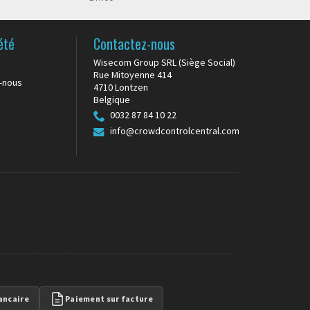
été
Contactez-nous
Wisecom Group SRL (Siège Social)
Rue Mitoyenne 414
-nous
4710 Lontzen
Belgique
0032 87 84 10 22
info@crowdcontrolcentral.com
ancaire
Paiement sur facture