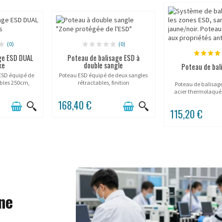
(0)
(0)
ge ESD DUAL
Poteau de balisage ESD à
xe
double sangle
Poteau de bal
ESD équipé de
Poteau ESD équipé de deux sangles
ables 250cm,
rétractables, finition
Poteau de balisage 
aune.
acier thermolaqué jaune.
acier thermolaqué 
avec marq
168,40 €
115,20 €
ne