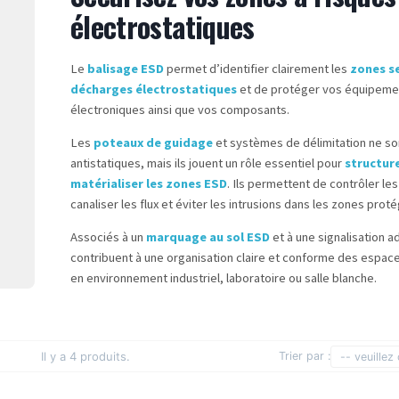
électrostatiques
Le
balisage ESD
permet d’identifier clairement les
zones s
décharges électrostatiques
et de protéger vos équipeme
électroniques ainsi que vos composants.
Les
poteaux de guidage
et systèmes de délimitation ne so
antistatiques, mais ils jouent un rôle essentiel pour
structure
matérialiser les zones ESD
. Ils permettent de contrôler le
canaliser les flux et éviter les intrusions dans les zones prot
Associés à un
marquage au sol ESD
et à une signalisation ad
contribuent à une organisation claire et conforme des espace
en environnement industriel, laboratoire ou salle blanche.
Il y a 4 produits.
Trier par :
-- veuillez 