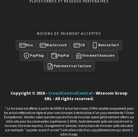
PLATEFORMES ET RÉSEAUX PARTENAIRES
MOYENS DE PAIEMENT ACCEPTÉS
Visa
Mastercard
CB
Bancontact
PayPlug
PayPal
Virement bancaire
Paiement sur facture
Copyright © 2016 -
CrowdControlCentral
- Wisecom Group
SRL - All rights reserved.
* La livraison est offerte à partir de 500€ d'achat hors-taxes (Offre valable uniquement pour
les achats effectués en ligne et pour une livraison à destination d'un pays membre de l'Union
Européenne). Veuillez noter que bien que les frais de livraison soient généralement offerts sur
notre site pour les commandes supérieures à 500€, toute demande spéciale concernant la
livraison (livraison express, changement d'adresse, instructions de livraison spéciales dont
par exemple: "appeler avant d'arriver") entraînera des frais supplémentaires qui seront à
votre charge.