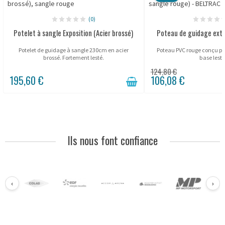
(0)
Potelet à sangle Exposition (Acier brossé)
Poteau de guidage extér
Potelet de guidage à sangle 230cm en acier
Poteau PVC rouge conçu pou
brossé. Fortement lesté.
base lesté
124,80 €
195,60 €
106,08 €
Ils nous font confiance
‹
›