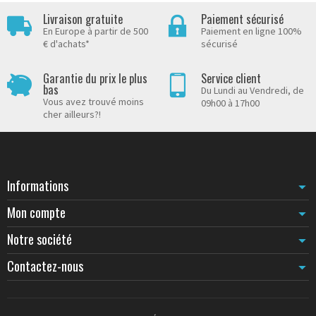
Livraison gratuite
Paiement sécurisé
En Europe à partir de 500
Paiement en ligne 100%
€ d'achats*
sécurisé
Garantie du prix le plus
Service client
bas
Du Lundi au Vendredi, de
Vous avez trouvé moins
09h00 à 17h00
cher ailleurs?!
Informations
Mon compte
Notre société
Contactez-nous