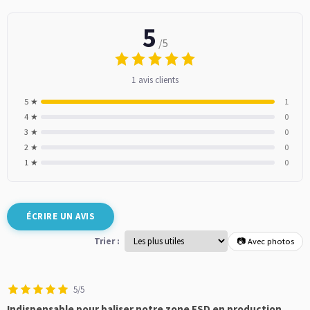
5
/5
1 avis clients
5 ★
1
4 ★
0
3 ★
0
2 ★
0
1 ★
0
ÉCRIRE UN AVIS
Trier :
📷 Avec photos
5/5
Indispensable pour baliser notre zone ESD en production