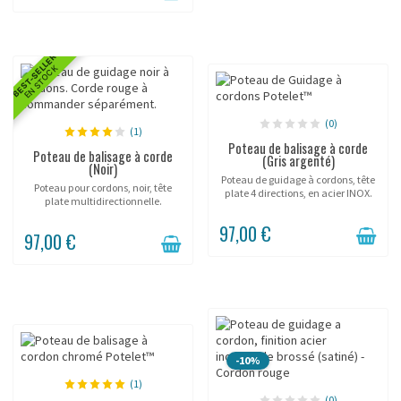
BEST-SELLER
EN STOCK
(0)
(1)
Poteau de balisage à corde
Poteau de balisage à corde
(Gris argenté)
(Noir)
Poteau de guidage à cordons, tête
Poteau pour cordons, noir, tête
plate 4 directions, en acier INOX.
plate multidirectionnelle.
97,00 €
97,00 €
-10%
(1)
(0)