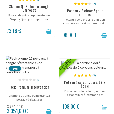
(2)
Skipper Q - Poteau à sangle
3m rouge
Poteau VIP chromé pour
cordons
Poteau de guidage professionnel
Skipper Q rouge équipé d'une
Poteau à cordons VIP de finition
sangle rétractable de 3 mètres et
chromée, sobre et contemporain.
d'une base lestable. Hauteur 90
73,18 €
cm, sangle 50 mm auto-freinée.
98,00 €
Conçu pour un...
BEST-SELLER
EN STOCK
-10%
(3)
(0)
Poteau à cordons doré, tête
boule
Pack Premium "intervention"
Poteau à cordons doré (cordons
compatibles à commander
Chariot de transport incluant 25
séparément).
poteaux de balisage
d'intervention!
108,00 €
3 724,00 €
3 351,60 €