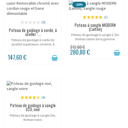
-10%
(1)
(0)
Poteau à sangle MODERN
(Laiton)
Poteau de guidage à corde, à
sceller -...
Poteau de guidage à sangle 2,3m
finition laiton de la gamme
Poteau de guidage à corde de
Modern Beltrac™.
qualité supérieure, chromé, à
312,00 €
sceller.
280,80 €
147,60 €
(4)
Poteau de guidage à sangle
ECO, noir
Poteau de guidage à sangle 3m,
finition noire.