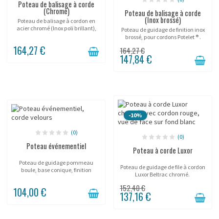
Poteau de balisage à corde
(Chromé)
Poteau de balisage à corde
(Inox brossé)
Poteau de balisage à cordon en
acier chromé (Inox poli brillant),
Poteau de guidage de finition inox
(cordon à commander
brossé, pour cordons Potelet ® .
séparément).
164,27 €
164,27 €
147,84 €
-10%
(0)
(0)
Poteau événementiel
Poteau à corde Luxor
Poteau de guidage pommeau
Poteau de guidage de file à cordon
boule, base conique, finition
Luxor Beltrac chromé.
dorée, pour cordons.
152,40 €
104,00 €
137,16 €