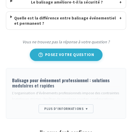
Le balisage améliore-t-il la sécurité ?
+
Quelle est la différence entre balisage événementiel
+
et permanent ?
Vous ne trouvez pas la réponse à votre question ?
help_outline
POSEZ VOTRE QUESTION
Balisage pour événement professionnel : solutions
modulaires et rapides
L'organisation d'événements professionnels impose des contraintes
logistiques strictes : fenêtres de montage courtes, configurations
changeantes d'une édition à l'autre, transport fréquent du matériel.
PLUS D'INFORMATIONS
▾
Le
balisage pour événement
répond à ces exigences avec des
systèmes légers, empilables et déployables sans outillage. Les
poteaux à sangle rétractable se positionnent en quelques secondes,
les cordons velours s'accrochent par clips magnétiques, les barrières