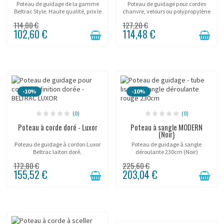
Poteau de guidage de la gamme
Poteau de guidage pour cordes
Beltrac Style. Haute qualité, prix le
chanvre, velours ou polypropylène
moins cher!
Beltrac.
114,00 €
127,20 €
102,60 €
114,48 €
-10%
-10%
(0)
(0)
Poteau à corde doré - Luxor
Poteau à sangle MODERN
(Noir)
Poteau de guidage à cordon Luxor
Poteau de guidage à sangle
Beltrac laiton doré.
déroulante 230cm (Noir)
"BELTRAC MODERN".
172,80 €
225,60 €
155,52 €
203,04 €