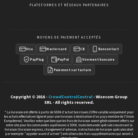
PLATEFORMES ET RÉSEAUX PARTENAIRES
MOYENS DE PAIEMENT ACCEPTÉS
Visa
Mastercard
CB
Bancontact
PayPlug
PayPal
Virement bancaire
Paiement sur facture
Copyright © 2016 -
CrowdControlCentral
- Wisecom Group
SRL - All rights reserved.
* La livraison est offerte à partir de 500€ d'achat hors-taxes (Offre valable uniquement pour
les achats effectués en ligne et pour une livraison à destination d'un pays membre de l'Union
Européenne). Veuillez noter que bien que les frais de livraison soient généralement offerts sur
notre site pour les commandes supérieures à 500€, toute demande spéciale concernant la
livraison (livraison express, changement d'adresse, instructions de livraison spéciales dont
par exemple: "appeler avant d'arriver") entraînera des frais supplémentaires qui seront à