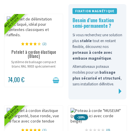
FIXATION MAGNÉTIQUE
BEST-SELLER
EN STOCK
Besoin d’une fixation
semi-permanente ?
Si vous recherchez une solution
plus
stable
tout en restant
(2)
flexible, découvrez nos
Potelet à cordon élastique
poteaux à corde avec
(Blanc)
embase magnétique
.
Système de balisage compact
Alternativeaux poteaux
blanc RAL 9003 spécialement
conçu pour les vitrines,
mobiles pour un
balisage
showrooms luxe et présentoirs
74,00 €
plus sécurisé et structuré
,
d'objets de prestige. Avec sa
sans installation définitive.
hauteur de 45cm, ce modèle
MINI...
BEST-SELLER
EN STOCK
-10%
(1)
(0)