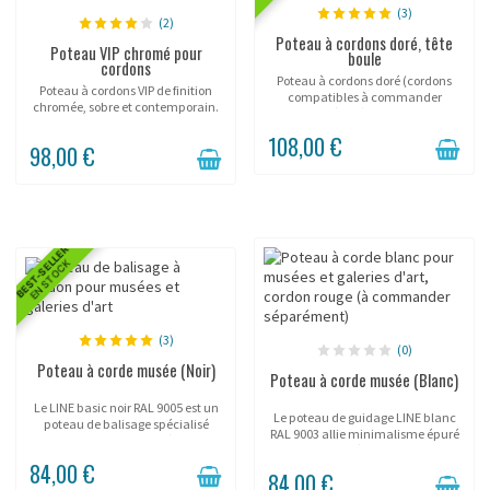
(3)
(2)
Poteau à cordons doré, tête
Poteau VIP chromé pour
boule
cordons
Poteau à cordons doré (cordons
Poteau à cordons VIP de finition
compatibles à commander
chromée, sobre et contemporain.
séparément).
108,00 €
98,00 €
BEST-SELLER
EN STOCK
(3)
(0)
Poteau à corde musée (Noir)
Poteau à corde musée (Blanc)
Le LINE basic noir RAL 9005 est un
Le poteau de guidage LINE blanc
poteau de balisage spécialisé
RAL 9003 allie minimalisme épuré
dans la gestion d'accès aux
et fonctionnalité d'accueil . Conçu
événements. Avec son tube 25mm
84,00 €
pour les showrooms, musées et
et sa corde 6mm, il offre une
84,00 €
galeries, ce système d'orientation
solution de guidage...