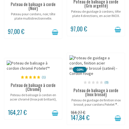
Poteau de balisage à corde
Poteau de balisage à corde
(Gris argenté)
(Noir)
Poteau de guidage à cordons, tête
Poteau pour cordons, noir, tête
plate 4 directions, en acier INOX.
plate multidirectionnelle.
97,00 €
97,00 €
-10%
(1)
(0)
Poteau de balisage à corde
(Chromé)
Poteau de balisage à corde
(Inox brossé)
Poteau de balisage à cordon en
acier chromé (Inox poli brillant),
Poteau de guidage de finition inox
(cordon à commander
brossé, pour cordons Potelet ® .
séparément).
164,27 €
164,27 €
147,84 €