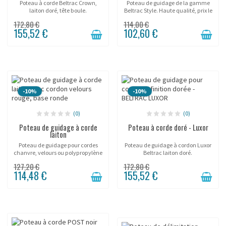
Poteau à corde Beltrac Crown,
Poteau de guidage de la gamme
laiton doré, tête boule.
Beltrac Style. Haute qualité, prix le
moins cher!
172,80 €
114,00 €
155,52 €
102,60 €
-10%
-10%
(0)
(0)
Poteau de guidage à corde
Poteau à corde doré - Luxor
laiton
Poteau de guidage pour cordes
Poteau de guidage à cordon Luxor
chanvre, velours ou polypropylène
Beltrac laiton doré.
Beltrac.
127,20 €
172,80 €
114,48 €
155,52 €