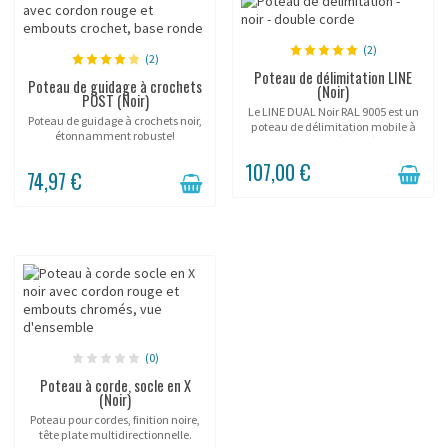
(2)
(2)
Poteau de délimitation LINE
Poteau de guidage à crochets
(Noir)
POST (Noir)
Le LINE DUAL Noir RAL 9005 est un
Poteau de guidage à crochets noir,
poteau de délimitation mobile à
étonnamment robuste!
double corde, spécialisé dans le
contrôle d'accès et la gestion des
107,00 €
flux lors d'événements. Sa
74,97 €
finition...
(0)
Poteau à corde, socle en X
(Noir)
Poteau pour cordes, finition noire,
tête plate multidirectionnelle.