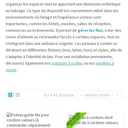
organiser les espaces tout en apportant une dimension esthétique
au balisage. Ce type de dispositif est couramment utilisé dans les
environnements où l'image et l'expérience visiteur sont
importantes, comme les hôtels, musées, salles de réception,
commerces ou événements. Il permet de
gérer les flux
, créer des
zones d'attente ou restreindre l'accès à certains espaces, tout en
s'intégrant dans une ambiance soignée. Les poteaux à cordon se
déclinent en différentes finitions (inox, laiton, bois) et styles, afin de
s'adapter à l'identité du lieu. Pour une installation permanente,
découvrez également nos
solutions à sceller
ou nos
modèles à
visser
.
Il y a 42 produits.
-- veuillez choisir --
BEST-SELLER
EN STOCK