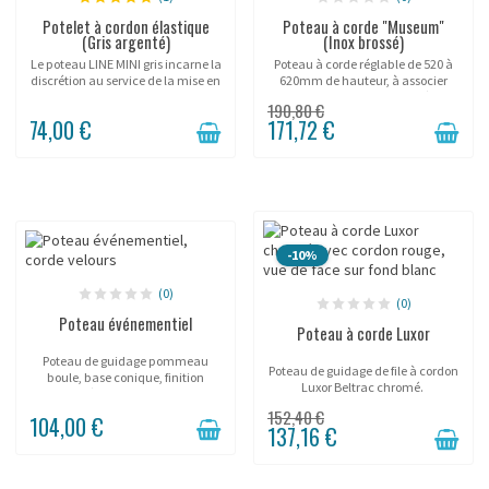
Potelet à cordon élastique
Poteau à corde "Museum"
(Gris argenté)
(Inox brossé)
Le poteau LINE MINI gris incarne la
Poteau à corde réglable de 520 à
discrétion au service de la mise en
620mm de hauteur, à associer
valeur. Avec sa hauteur de 45 cm
avec cordons Ø38mm. Esthétique
190,80 €
et son coloris RAL 7035, il crée une
et aux finitions particulèrement
74,00 €
171,72 €
séparation subtile autour de vos...
remarquables, le poteau Museum
(Beltrac),...
-10%
(0)
(0)
Poteau événementiel
Poteau à corde Luxor
Poteau de guidage pommeau
Poteau de guidage de file à cordon
boule, base conique, finition
Luxor Beltrac chromé.
dorée, pour cordons.
152,40 €
104,00 €
137,16 €