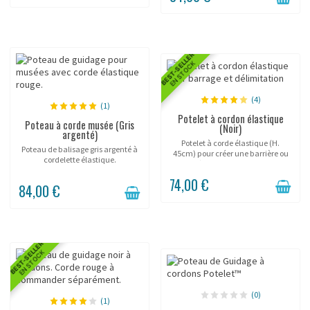
discret...
BEST-SELLER
EN STOCK
(4)
(1)
Potelet à cordon élastique
Poteau à corde musée (Gris
(Noir)
argenté)
Potelet à corde élastique (H.
Poteau de balisage gris argenté à
45cm) pour créer une barrière ou
cordelette élastique.
délimiter les espaces.
74,00 €
84,00 €
BEST-SELLER
EN STOCK
(0)
(1)