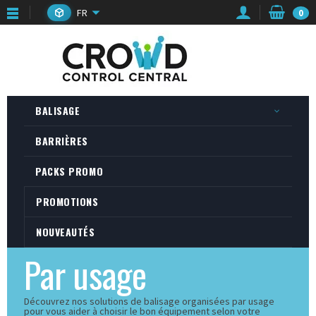
FR
0
BALISAGE
BARRIÈRES
PACKS PROMO
PROMOTIONS
NOUVEAUTÉS
Par usage
Découvrez nos solutions de balisage organisées par usage
pour vous aider à choisir le bon équipement selon votre