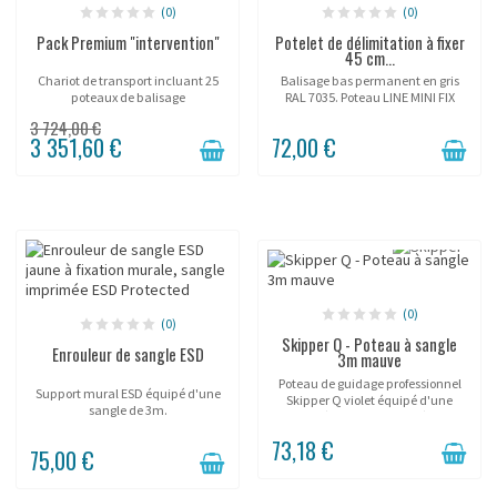
(0)
(0)
Pack Premium "intervention"
Potelet de délimitation à fixer
45 cm...
Chariot de transport incluant 25
Balisage bas permanent en gris
poteaux de balisage
RAL 7035. Poteau LINE MINI FIX
d'intervention!
45cm tube 25mm, corde 6mm,
3 724,00 €
finition argentée pour zones accès
3 351,60 €
72,00 €
sécurisées dans les musées,
galeries et showrooms....
(0)
(0)
Skipper Q - Poteau à sangle
Enrouleur de sangle ESD
3m mauve
Poteau de guidage professionnel
Support mural ESD équipé d'une
Skipper Q violet équipé d'une
sangle de 3m.
sangle rétractable de 3 mètres et
d'une base lestable. Hauteur 90
73,18 €
cm, sangle 50 mm auto-freinée.
75,00 €
Coloris premium...