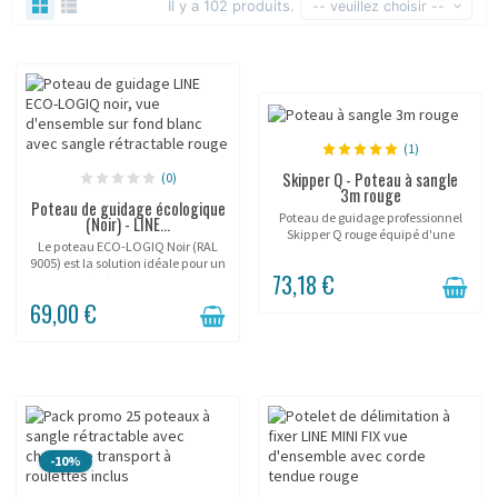
Il y a 102 produits.
-- veuillez choisir --
(1)
Skipper Q - Poteau à sangle
(0)
3m rouge
Poteau de guidage écologique
Poteau de guidage professionnel
(Noir) - LINE...
Skipper Q rouge équipé d'une
Le poteau ECO-LOGIQ Noir (RAL
sangle rétractable de 3 mètres et
9005) est la solution idéale pour un
d'une base lestable. Hauteur 90
73,18 €
balisage événement durable et
cm, sangle 50 mm auto-freinée.
responsable . Conçu pour les
Conçu pour un...
69,00 €
musées, galeries, showrooms et
conférences, ce...
-10%