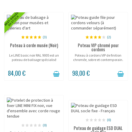
BEST-SELLER
EN STOCK
(3)
(2)
Poteau à corde musée (Noir)
Poteau VIP chromé pour
cordons
Le LINE basic noir RAL 9005 est un
Poteau à cordons VIP de finition
poteau de balisage spécialisé
chromée, sobre et contemporain.
dans la gestion d'accès aux
événements. Avec son tube 25mm
84,00 €
98,00 €
et sa corde 6mm, il offre une
solution de guidage...
(0)
(0)
Poteau de guidage ESD DUAL
socle fixe