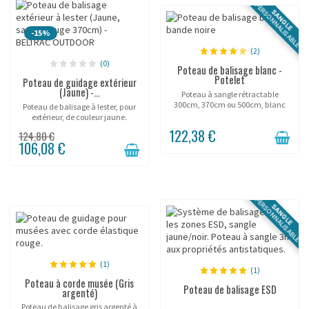
PERSONNALISABLE
SANGLE
-15%
(2)
(0)
Poteau de balisage blanc -
Potelet
Poteau de guidage extérieur
(Jaune) -...
Poteau à sangle rétractable
300cm, 370cm ou 500cm, blanc
Poteau de balisage à lester, pour
laqué.
extérieur, de couleur jaune.
122,38 €
124,80 €
106,08 €
PERSONNALISABLE
SANGLE
(1)
(1)
Poteau à corde musée (Gris
Poteau de balisage ESD
argenté)
Poteau de balisage gris argenté à