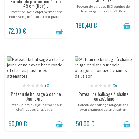
Potelet de protection à fixer
45 cm (Noir)...
Poteau de guidage ESD équipé de
deux sangles étirables 250cm,
Protection socle objet permanent
finition jaune.
noir 45 cm, fixée au sol par platine
à 3 vis, pour sécuriser
180,40 €
durablement un socle, une
72,00 €
sculpture ou un présentoir en
showroom événementiel,...
(0)
(0)
Poteau de balisage à chaîne
Poteau de balisage à chaîne
Jaune/noir
rouge/blanc
Poteau plastique jaune/noir pour
Poteau de balisage rouge/blanc
chaînes de signalisation.
pour chaînes de signalisation.
50,00 €
50,00 €