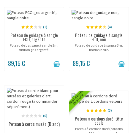
(1)
(4)
Poteau de guidage à sangle
Poteau de guidage à sangle
ECO, argenté
ECO, noir
Poteau de balisage à sangle 3m,
Poteau de guidage à sangle 3m,
finition gris argenté.
finition noire.
89,15 €
89,15 €
BEST-SELLER
EN STOCK
(3)
(0)
Poteau à cordons doré, tête
boule
Poteau à corde musée (Blanc)
Poteau à cordons doré (cordons