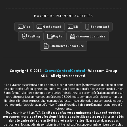
absorbant les chocs légers. Ces systèmes conviennent également
aux galeries, salles de réception, hôtels et espaces patrimoniaux où
l'esthétique prime sur la robustesse industrielle.
MOYENS DE PAIEMENT ACCEPTÉS
Balisage ESD et zones sensibles aux décharges
électrostatiques
Visa
Mastercard
CB
Bancontact
Le
balisage ESD
répond aux exigences strictes des environnements
PayPlug
PayPal
Virement bancaire
électroniques, pharmaceutiques ou de fabrication de composants
sensibles. Les enrouleurs de sangle ESD muraux intègrent des
Paiement sur facture
matériaux conducteurs ou dissipatifs conformes aux normes de
protection électrostatique. Ils permettent de délimiter rapidement
des zones EPA (ESD Protected Area) temporaires ou permanentes,
avec une sangle de 3 mètres et un support mural compact. Ce type
Copyright © 2016 -
CrowdControlCentral
- Wisecom Group
de balisage s'inscrit dans une démarche globale de conformité ISO
SRL - All rights reserved.
et de prévention des défaillances liées aux décharges.
* La livraison est offerte à partir de 500€ d'achat hors-taxes (Offre valable uniquement pour
Délimitation d'espaces et sécurisation de zones
les achats effectués en ligne et pour une livraison à destination d'un pays membre de l'Union
Européenne). Veuillez noter que bien que les frais de livraison soient généralement offerts sur
Pour
délimiter un espace
ou
sécuriser une zone
de manière
notre site pour les commandes supérieures à 500€, toute demande spéciale concernant la
livraison (livraison express, changement d'adresse, instructions de livraison spéciales dont
temporaire ou permanente, le choix du système dépend du niveau
par exemple: "appeler avant d'arriver") entraînera des frais supplémentaires qui seront à
de contrainte : simple guidage visuel, interdiction d'accès,
votre charge.
Tous les prix sont hors TVA.
Ce site web s'adresse uniquement aux entreprises,
protection physique. Les poteaux à double sangle offrent une
personnes morales et professions libérales qui utilisent les produits achetés
barrière visuelle renforcée, adaptée aux zones de travaux ou aux
dans le cadre de leurs activités professionnelles.
Nous ne vendons pas aux
accès restreints. Les modèles magnétiques facilitent l'installation sur
particuliers. Tous nos délais sont donnés à titre indicatif et sont exprimés en jours ouvrables.