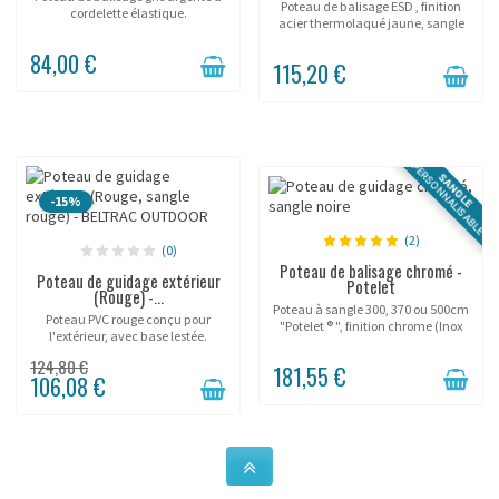
Poteau de balisage ESD , finition
cordelette élastique.
acier thermolaqué jaune, sangle
avec marquage.
84,00 €
115,20 €
PERSONNALISABLE
SANGLE
-15%
(2)
(0)
Poteau de balisage chromé -
Poteau de guidage extérieur
Potelet
(Rouge) -...
Poteau à sangle 300, 370 ou 500cm
Poteau PVC rouge conçu pour
"Potelet ® ", finition chrome (Inox
l'extérieur, avec base lestée.
poli brillant).
124,80 €
181,55 €
106,08 €