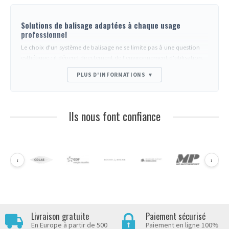
Solutions de balisage adaptées à chaque usage
professionnel
Le choix d'un système de balisage ne se limite pas à une question
esthétique : il dépend directement de l'environnement d'utilisation,
du type de flux à gérer et des contraintes réglementaires ou
PLUS D'INFORMATIONS
▾
techniques propres à chaque secteur. Un poteau adapté à un musée
ne répondra pas aux mêmes exigences qu'un dispositif destiné à
une zone de production électronique ou à un point de vente à fort
trafic. Organiser l'offre par usage permet aux acheteurs
Ils nous font confiance
professionnels de cibler rapidement la solution technique la plus
pertinente.
Balisage pour la gestion de files d'attente
La
gestion de files d'attente
constitue l'usage le plus courant en
‹
›
environnement commercial, bancaire, administratif ou
événementiel. Les poteaux à sangle rétractable offrent flexibilité et
rapidité de déploiement : sangle de 230 à 370 cm selon les modèles,
bases plates ou coniques pour stabilité sur sols lisses, finitions
chromées, noires ou colorées pour s'intégrer à la charte visuelle. Les
Livraison gratuite
Paiement sécurisé
gammes Beltrac Classic et Extend répondent à ces besoins avec des
En Europe à partir de 500
Paiement en ligne 100%