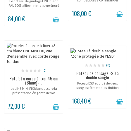
compatibles à commander
Le poteau de guidage LINE blanc
séparément).
RAL 9003 allie minimalisme épuré
et fonctionnalité d'accueil . Conçu
108,00 €
pour les showrooms, musées et
84,00 €
galeries, ce système d'orientation
discret...
(0)
(0)
Poteau de balisage ESD à
double sangle
Potelet à corde à fixer 45 cm
(Blanc) -...
Poteau ESD équipé de deux
sangles rétractables, finition
Le LINE MINI FIX blanc assure la
acier thermolaqué jaune.
présentation élégante de vos
objets de prestige dans un
168,40 €
showroom ou espace d'exposition
72,00 €
permanent. Avec sa basse
hauteur de 45 cm et sa...