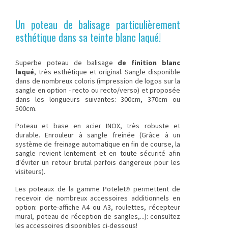
Un poteau de balisage particulièrement
esthétique dans sa teinte blanc laqué!
Superbe
poteau de balisage
de finition blanc
laqué
, très esthétique et original. Sangle disponible
dans de nombreux coloris (impression de logos sur la
sangle en option - recto ou recto/verso) et proposée
dans les longueurs suivantes: 300cm, 370cm ou
500cm.
Poteau et base en acier INOX, très robuste et
durable. Enrouleur à sangle freinée (Grâce à un
système de freinage automatique en fin de course, la
sangle revient lentement et en toute sécurité afin
d'éviter un retour brutal parfois dangereux pour les
visiteurs).
Les poteaux de la gamme Potelet
permettent de
®
recevoir de nombreux accessoires additionnels en
option:
porte-affiche A4 ou A3
,
roulettes
,
récepteur
mural
, poteau de réception de sangles,...): consultez
les accessoires disponibles ci-dessous!