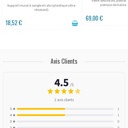
Porte-affiche A4, portrai
poteaux de balisage
Support mural à sangle en abs (plastique ultra-
résistant).
69,00 €
18,52 €
Avis Clients
4.5
/5
2 avis clients
5 ★
1
4 ★
1
3 ★
0
2 ★
0