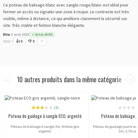
Ce poteau de balisage blanc avec sangle rouge/blanc est idéal pour
fermer un accès ou signaler une zone à risque. Le contraste est très
visible, même à distance, ce qui améliore clairement la sécurité sur
site. Très stable et finition blanche élégante.
Elio
·
3 avril 2026
✓ Achat vérifié
Utile ?
👍
0
👎
0
🚩
10 autres produits dans la même catégorie
‹
›
(1)
Poteau de guidage à sangle ECO, argenté
Poteau de balisage j
Poteau de balisage à sangle 3m, finition gris
Poteau de guidage jaune ave
argenté.
3m, 3,7m ou