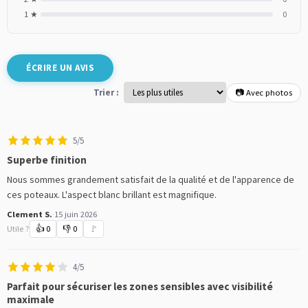
1 ★
0
ÉCRIRE UN AVIS
Trier :
📷 Avec photos
5/5
Superbe finition
Nous sommes grandement satisfait de la qualité et de l'apparence de
ces poteaux. L'aspect blanc brillant est magnifique.
Clement S.
·
15 juin 2026
Utile ?
👍
0
👎
0
🚩
4/5
Parfait pour sécuriser les zones sensibles avec visibilité
maximale