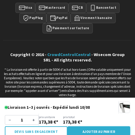
Visa
Mastercard
CB
Bancontact
PayPlug
PayPal
Virement bancaire
Paiement sur facture
Copyright © 2016 -
CrowdControlCentral
- Wisecom Group
SRL - All rights reserved.
* La livraison est offerte à partir de 500€ d'achat hors-taxes (Offre valable uniquement pour
les achats effectués en ligne et pour une livraison à destination d'un pays membre de l'Union
Européenne). Veuillez noter que bien que les frais de livraison soient généralement offerts sur
notre site pour les commandes supérieures à 500€, toute demande spéciale concernant la
livraison (livraison express, changement d'adresse, instructions de livraison spéciales dont
par exemple: "appeler avant d'arriver") entraînera des frais supplémentaires qui seront à
votre charge.
Tous les prix sont hors TVA.
Ce site web s'adresse uniquement aux entreprises,
personnes morales et professions libérales qui utilisent les produits achetés
Livraison 1–3 j ouvrés · Expédié lundi 10/08
dans le cadre de leurs activités professionnelles.
Nous ne vendons pas aux
particuliers. Tous nos délais sont donnés à titre indicatif et sont exprimés en jours ouvrables.
De ce fait, ni réclamation, ni remboursement ne seront acceptés ou effectués en cas de retard
prix unitaire
prix total
−
+
par rapport au délai indicatif. Pour tout besoin de livraison à une date impérative, merci de
173,38 €*
173,38 €*
contacter nos collaborateurs. Toute reproduction du contenu de ce site, même partielle est
strictement interdite sans accord préalable du propriétaire.
DEVIS SANS ENGAGEMENT
AJOUTER AU PANIER