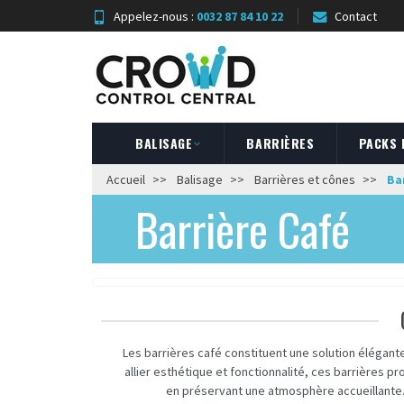
Appelez-nous :
0032 87 84 10 22
Contact
BALISAGE
BARRIÈRES
PACKS
Accueil
Balisage
Barrières et cônes
Ba
Barrière Café
Les barrières café constituent une solution élégant
allier esthétique et fonctionnalité, ces barrières 
en préservant une atmosphère accueillante. 