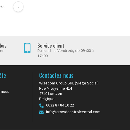
›
 matériel
conditions
 bas
Service client
arrières
her
Du Lundi au Vendredi, de 09h00 à
17h00
ermettent
été
Contactez-nous
 le
Wisecom Group SRL (Siège Social)
Rue Mitoyenne 414
-nous
es
4710 Lontzen
ant.
Belgique
0032 87 84 10 22
info@crowdcontrolcentral.com