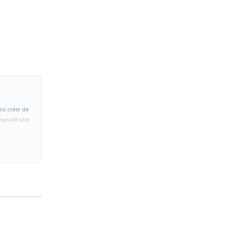
ns créer de
assurant une
odulaire
idienne par
e public ou
 pour la
 repos.