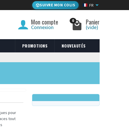
SUIVRE MON COLIS
FR
Mon compte
Panier
0
Connexion
(vide)
PROMOTIONS
NOUVEAUTÉS
nçues pour
aces tout
ns