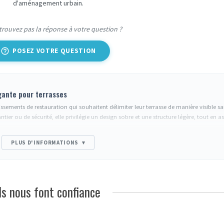
d'aménagement urbain.
trouvez pas la réponse à votre question ?
help_outline
POSEZ VOTRE QUESTION
égante pour terrasses
sements de restauration qui souhaitent délimiter leur terrasse de manière visible sa
tier ou de sécurité, elle privilégie un design sobre et une structure légère, tout en 
étallique tubulaire avec une finition résistante aux intempéries. Leur conception m
PLUS D'INFORMATIONS
▾
lon la forme de l'espace à délimiter. Le poids contenu facilite la manipulation quot
face aux conditions extérieures normales.
Ils nous font confiance
café pour professionnels
pour matérialiser l'emprise de leur terrasse sur le domain
 réglementaires d'occupation de l'espace public tout en créant une zone identifiable
 réceptions), ces barrières permettent de structurer les zones de consommation ou de