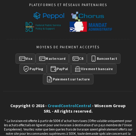
PLATEFORMES ET RÉSEAUX PARTENAIRES
MOYENS DE PAIEMENT ACCEPTÉS
Visa
Mastercard
CB
Bancontact
PayPlug
PayPal
Virement bancaire
Paiement sur facture
Copyright © 2016 -
CrowdControlCentral
- Wisecom Group
SRL - All rights reserved.
* La livraison est offerte à partir de 500€ d'achat hors-taxes (Offre valable uniquement pour
les achats effectués en ligne et pour une livraison à destination d'un pays membre de l'Union
Européenne). Veuillez noter que bien que les frais de livraison soient généralement offerts sur
notre site pour les commandes supérieures à 500€, toute demande spéciale concernant la