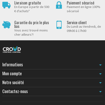
Livraison gratuite
Paiement sécurisé
En Europe à partir de 500
Paiement en ligne 100%
€ d'achats*
sécurisé
Garantie du prix le plus
Service client
bas
Du Lundi au Vendredi, de
Vous avez trouvé moins
09h00 à 17h00
cher ailleurs?!
Informations
Mon compte
Notre société
Contactez-nous