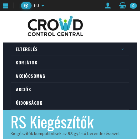
HU
0
ELTERELÉS
KORLÁTOK
AKCIÓCSOMAG
AKCIÓK
ÚJDONSÁGOK
RS Kiegészítők
Kiegészítők kompatibilisek az RS gyártó berendezéseivel.