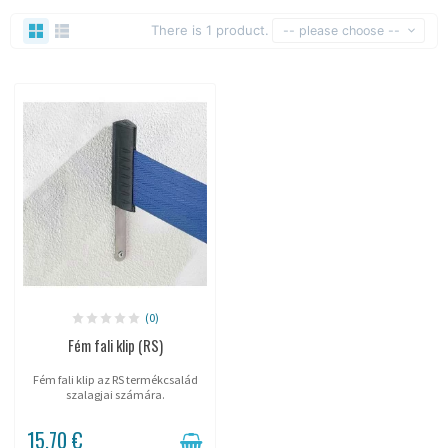
There is 1 product.
-- please choose --
(0)
Fém fali klip (RS)
Fém fali klip az RS termékcsalád
szalagjai számára.
15,70 €