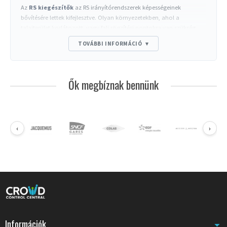
Az
RS kiegészítők
az RS irányítórendszerek képességeinek
bővítésére lettek kifejlesztve. Olyan környezetekben, ahol a
talajterület korlátozott, vagy fali rögzítési pontokra van szükség,
ezek az alkatrészek a professzionális terek építészeti kényszereihez
TOVÁBBI INFORMÁCIÓ
▾
alkalmazkodó telepítési megoldásokat kínálnak.
A fém fali klip alkotja ennek a termékcsaládnak a központi elemét.
Szilárd fali rögzítéssel az RS oszlopok szalagjait fogadja, hogy a
Ők megbíznak bennünk
forgalmi területet elfoglaló jelzővonalakat hozzon létre. Ez a
konfiguráció különösen hatékony keskeny folyosókban, banki
fogadóterekben vagy üzleti sorok esetén, ahol minden
négyzetméter számít.
‹
›
Fali rögzítések a téroptimalizáláshoz
A fém fali klipek lehetővé teszik a szalagok közvetlen rögzítését
függőleges felületeken. Ez a megközelítés felszabadítja a
talajterületet, miközben állandó feszültséget tart fenn a szalagon. A
pénzintézetek gyakran használják ezt a megoldást bizalmas zónák
elhatárolására további oszlopok telepítése nélkül. A fém
mechanikai ellenállása tartós működést garantál még intenzív napi
kezelés mellett is.
Kompatibilitas professzionális jelzőrendszerekkel
Információk