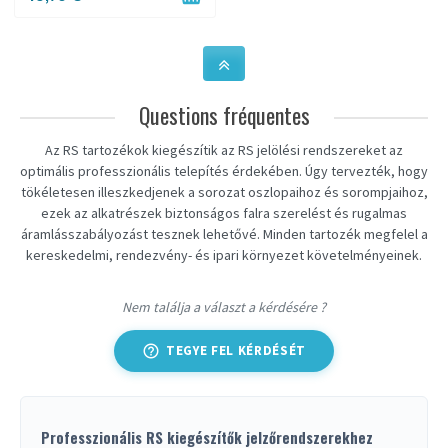
Questions fréquentes
Az RS tartozékok kiegészítik az RS jelölési rendszereket az
optimális professzionális telepítés érdekében. Úgy tervezték, hogy
tökéletesen illeszkedjenek a sorozat oszlopaihoz és sorompjaihoz,
ezek az alkatrészek biztonságos falra szerelést és rugalmas
áramlásszabályozást tesznek lehetővé. Minden tartozék megfelel a
kereskedelmi, rendezvény- és ipari környezet követelményeinek.
Nem találja a választ a kérdésére ?
help_outline
TEGYE FEL KÉRDÉSÉT
Professzionális RS kiegészítők jelzőrendszerekhez