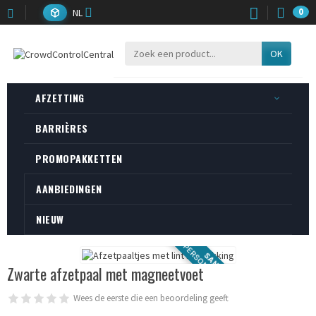
NL
0
OK
AFZETTING
BARRIÈRES
PROMOPAKKETTEN
AANBIEDINGEN
NIEUW
PERSONNALISABLE
SANGLE
Zwarte afzetpaal met magneetvoet
Wees de eerste die een beoordeling geeft