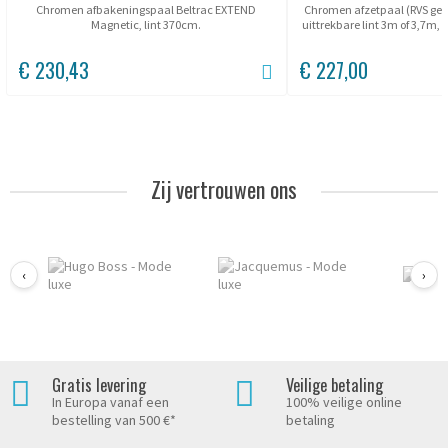
Chromen afbakeningspaal Beltrac EXTEND
Chromen afzetpaal (RVS gep
Magnetic, lint 370cm.
uittrekbare lint 3m of 3,7m,
€ 230,43
€ 227,00
Zij vertrouwen ons
‹
›
Gratis levering
Veilige betaling
In Europa vanaf een
100% veilige online
bestelling van 500 €*
betaling