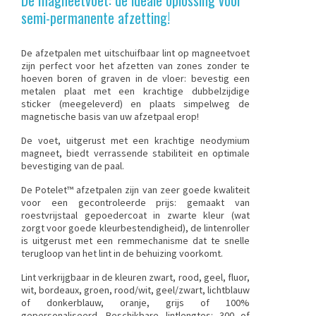
semi-permanente afzetting!
De
afzetpalen met uitschuifbaar lint
op magneetvoet
zijn perfect voor het afzetten van zones zonder te
hoeven boren of graven in de vloer: bevestig een
metalen plaat met een krachtige dubbelzijdige
sticker (meegeleverd) en plaats simpelweg de
magnetische basis van uw afzetpaal erop!
De voet, uitgerust met een krachtige neodymium
magneet, biedt verrassende stabiliteit en optimale
bevestiging van de paal.
De Potelet™ afzetpalen zijn van zeer goede kwaliteit
voor een gecontroleerde prijs: gemaakt van
roestvrijstaal gepoedercoat in zwarte kleur (wat
zorgt voor goede kleurbestendigheid), de lintenroller
is uitgerust met een remmechanisme dat te snelle
terugloop van het lint in de behuizing voorkomt.
Lint verkrijgbaar in de kleuren zwart, rood, geel, fluor,
wit, bordeaux, groen, rood/wit, geel/zwart, lichtblauw
of donkerblauw, oranje, grijs of 100%
gepersonaliseerd. Beschikbare lintlengtes: 300 of