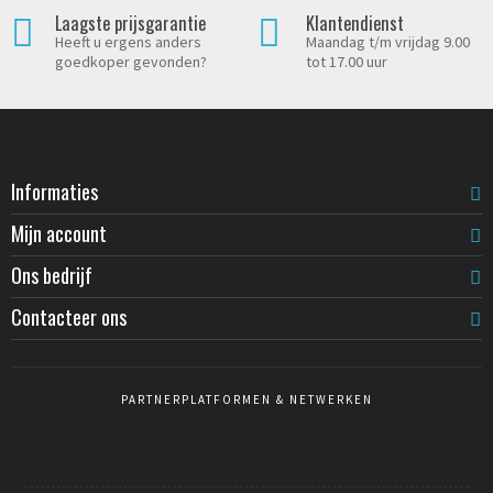
Laagste prijsgarantie
Klantendienst
Heeft u ergens anders
Maandag t/m vrijdag 9.00
goedkoper gevonden?
tot 17.00 uur
Informaties
Mijn account
Ons bedrijf
Contacteer ons
PARTNERPLATFORMEN & NETWERKEN