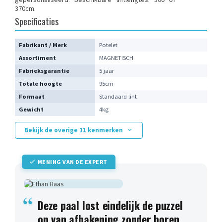
370cm.
Specificaties
Fabrikant / Merk
Potelet
Assortiment
MAGNETISCH
Fabrieksgarantie
5 jaar
Totale hoogte
95cm
Formaat
Standaard lint
Gewicht
4kg
Bekijk de overige 11 kenmerken
MENING VAN DE EXPERT
Deze paal lost eindelijk de puzzel
op van afbakening zonder boren