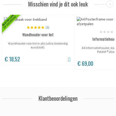
Misschien vind je dit ook leuk
‹
›
BESTSELLER
OP VOORRAAD
(1)
Wandhouder voor lint
Informatiehoud
Wandhouder voor lint in abs (ultra-bestendig
kunststof).
A4 informatiehouder, staa
Potelet ® afze
€ 18,52
€ 69,00
Klantbeoordelingen