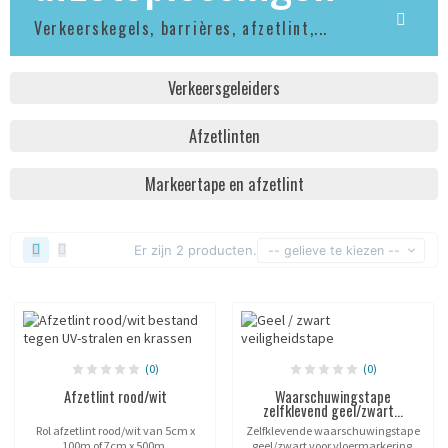
Verkeerskegels, barrières, afzetlint,...
Verkeersgeleiders
Afzetlinten
Markeertape en afzetlint
Er zijn 2 producten.
-- gelieve te kiezen --
(0)
(0)
Afzetlint rood/wit
Waarschuwingstape
zelfklevend geel/zwart...
Rol afzetlint rood/wit van 5cm x
Zelfklevende waarschuwingstape
100m of 7cm x 500m.
geel/zwart voor vloermarkering.