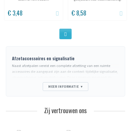
€ 3,48
€ 8,58
Afzetaccessoires en signalisatie
Naast afzetpalen vereist een complete afzetting van een ruimte
accessoires die aangepast zijn aan de context: tijdelijke signalisatie,
vloermarkering, informatieborden. Deze categorie groepeert de
aanvullende oplossingen voor afzetting met palen.
MEER INFORMATIE
▾
Accessoirefamilies
Signalisatiekegels
- hoge dichtheid visuele waarschuwing
(werkplaats, ongeval, vermijdingszone). Hoogtes 30, 50, 75 cm.
Zij vertrouwen ons
Afzetlinten
- uitrolbaar, niet-klevend. De snelste oplossing om een
zone af te sluiten (incident, noodgeval, natte zone).
Kleefbanden voor afzetting
- duurzame vloermarkering
(voetgangersgangen, verboden zones, markeringen). Verkrijgbaar