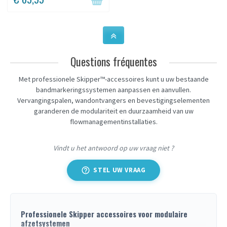
met water of zand worden...
Questions fréquentes
Met professionele Skipper™-accessoires kunt u uw bestaande
bandmarkeringssystemen aanpassen en aanvullen.
Vervangingspalen, wandontvangers en bevestigingselementen
garanderen de modulariteit en duurzaamheid van uw
flowmanagementinstallaties.
Vindt u het antwoord op uw vraag niet ?
help_outline
STEL UW VRAAG
Professionele Skipper accessoires voor modulaire
afzetsystemen