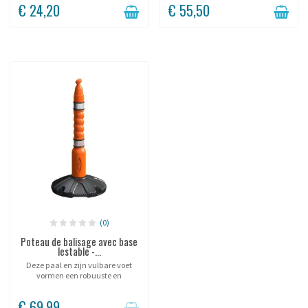
€ 24,20
€ 55,50
(0)
Poteau de balisage avec base
lestable -...
Deze paal en zijn vulbare voet
vormen een robuuste en
professionele afzetoplossing om
beveiligde zones te creëren, zowel
€ 69,99
binnen als buiten. De voet kan