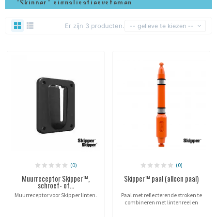
"Skipper" signalisatiesystemen
Er zijn 3 producten.
-- gelieve te kiezen --
(0)
(0)
Muurreceptor Skipper™,
Skipper™ paal (alleen paal)
schroef- of...
Muurreceptor voor Skipper linten.
Paal met reflecterende stroken te
combineren met lintenreel en
Skipper™ basis.